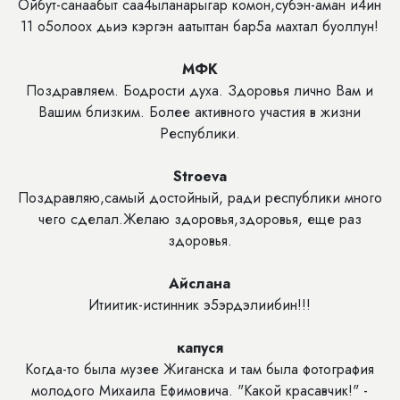
Ойбут-санаабыт саа4ыланарыгар комон,субэн-аман и4ин
11 о5олоох дьиэ кэргэн аатыттан бар5а махтал буоллун!
МФК
Поздравляем. Бодрости духа. Здоровья лично Вам и
Вашим близким. Более активного участия в жизни
Республики.
Stroeva
Поздравляю,самый достойный, ради республики много
чего сделал.Желаю здоровья,здоровья, еще раз
здоровья.
Айслана
Итиитик-истинник э5эрдэлиибин!!!
капуся
Когда-то была музее Жиганска и там была фотография
молодого Михаила Ефимовича. "Какой красавчик!" -