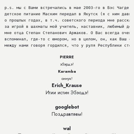
p.s. мы с Вами встречались в мае 2003-го в Бэс Чагде, 
детское питание Маским передал в Якутск (я с ним давно
о прошлых годах, в т.ч. советского периода мне рассказ
за игрой в шахматы мой учитель, наставник, любимый дед
мне отца Степан Степанович Аржаков. О Вас всегда очень 
вспоминал, где-то с юмором, но в целом, он, как Ваш ст
между нами говоря гордился, что у руля Республики стои
PIERRE
э5эрдэ!
Karamba
оннук!
Erich_Krause
Итии истин Э5эодэ!
googlebot
Поздравляем!
wal