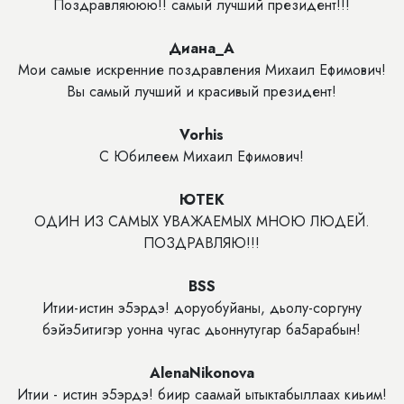
Поздравляююю!! самый лучший президент!!!
Диана_А
Мои самые искренние поздравления Михаил Ефимович!
Вы самый лучший и красивый президент!
Vorhis
С Юбилеем Михаил Ефимович!
ЮТЕК
ОДИН ИЗ САМЫХ УВАЖАЕМЫХ МНОЮ ЛЮДЕЙ.
ПОЗДРАВЛЯЮ!!!
BSS
Итии-истин э5эрдэ! доруобуйаны, дьолу-соргуну
бэйэ5итигэр уонна чугас дьоннутугар ба5арабын!
AlenaNikonova
Итии - истин э5эрдэ! биир саамай ытыктабыллаах киьим!