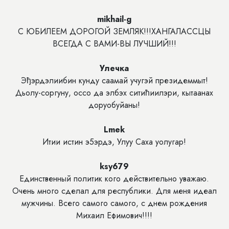
mikhail-g
С ЮБИЛЕЕМ ДОРОГОЙ ЗЕМЛЯК!!!ХАНГАЛАССЦЫ
ВСЕГДА С ВАМИ-ВЫ ЛУЧШИЙ!!!
Улечка
Эђэрдэлиибин кунду саамай учугэй президеммыт!
Дьолу-соргуну, оссо да элбэх ситићиилэри, кытаанах
доруобуйаны!
Lmek
Итии истин э5эрдэ, Улуу Саха уолугар!
ksy679
Единственный политик кого действительно уважаю.
Очень много сделал для республики. Для меня идеал
мужчины. Всего самого самого, с днем рождения
Михаил Ефимович!!!!