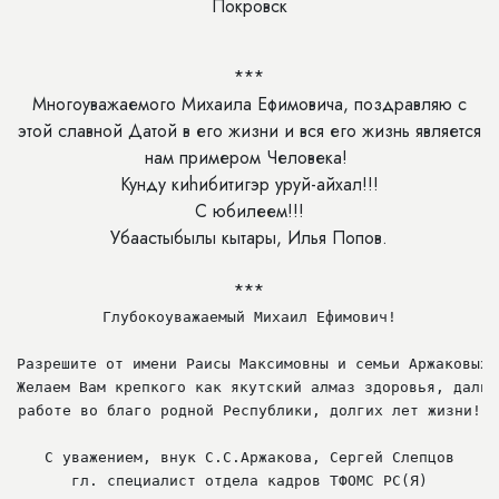
Покровск
***
Многоуважаемого Михаила Ефимовича, поздравляю с
этой славной Датой в его жизни и вся его жизнь является
нам примером Человека!
Кунду киhибитигэр уруй-айхал!!!
С юбилеем!!!
Убаастыбылы кытары, Илья Попов.
***
Глубокоуважаемый Михаил Ефимович!

Разрешите от имени Раисы Максимовны и семьи Аржаковых 
Желаем Вам крепкого как якутский алмаз здоровья, дальн
работе во благо родной Республики, долгих лет жизни!

С уважением, внук С.С.Аржакова, Сергей Слепцов

гл. специалист отдела кадров ТФОМС РС(Я)
