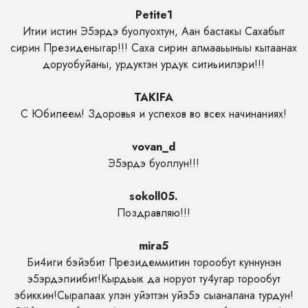
Petite1
Итии истин Э5эрдэ буолуохтун, Аан бастакы Сахабыт
сирин Президеныгар!!! Саха сирин алмааьыныы кытаанах
доруобуйаны, урдуктэн урдук ситиьиилэри!!!
TAKIFA
С Юбилеем! Здоровья и успехов во всех начинаниях!
vovan_d
Э5эрдэ буоллун!!!
sokoll05.
Поздравляю!!!
mira5
Би4иги бэйэбит Президеммитин торообут куннунэн
э5эрдэлиибит!Кырдьык да норуот ту4угар торообут
эбиккин!Сыралаах улэн уйэттэн уйэ5э сыаналана турдун!