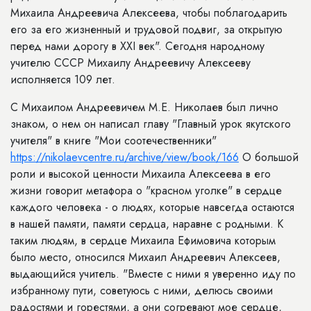
Михаила Андреевича Алексеева, чтобы поблагодарить
его за его жизненный и трудовой подвиг, за открытую
перед нами дорогу в XXI век". Сегодня народному
учителю СССР Михаилу Андреевичу Алексееву
исполняется 109 лет.
С Михаилом Андреевичем М.Е. Николаев был лично
знаком, о нем он написал главу "Главный урок якутского
учителя" в книге "Мои соотечественники"
https://nikolaevcentre.ru/archive/view/book/166
О большой
роли и высокой ценности Михаила Алексеева в его
жизни говорит метафора о "красном уголке" в сердце
каждого человека - о людях, которые навсегда остаются
в нашей памяти, памяти сердца, наравне с родными. К
таким людям, в сердце Михаила Ефимовича которым
было место, относился Михаил Андреевич Алексеев,
выдающийся учитель. "Вместе с ними я уверенно иду по
избранному пути, советуюсь с ними, делюсь своими
радостями и горестями, а они согревают мое сердце,