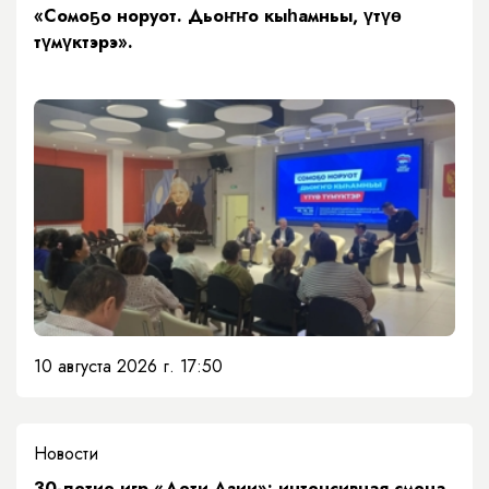
«Сомоҕо норуот. Дьоҥҥо кыһамньы, үтүө
түмүктэрэ».
10 августа 2026 г. 17:50
Новости
30-летие игр «Дети Азии»: интенсивная смена