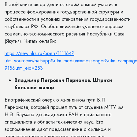
В этой книге автор делится своим опытом участия в
процессе формирования государственной структуры и
собственности в условиях становления государственности
в субъектах РФ. Особое внимание уделено вопросам
социально-экономического развития Республики Саха
(Якутия). Читать онлайн:
https://new.nlrs.ru/open/111164?
utm_source=whatsapp&utm_medium=messenger&utm_campaign
915&utm_eid=253
Владимир Петрович Ларионов. Штрихи
большой жизни
Биографический очерк о жизненном пути В.П.
Ларионова, который прошел путь от студента МГТУ им.
Н.Э. Баумана до академика РАН и признанного
специалиста в области технических наук. Его
воспоминания дают представление о сильном и
целеустремленном человеке, преодолевшем