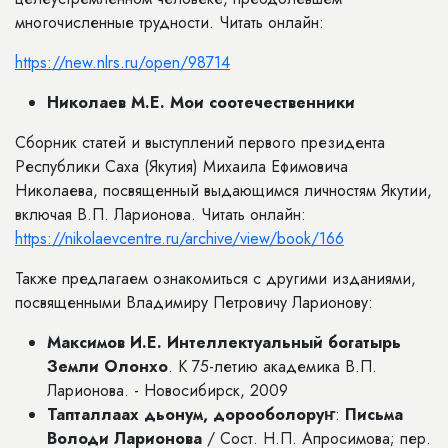
многочисленные трудности. Читать онлайн:
https://new.nlrs.ru/open/98714
Николаев М.Е.
Мои соотечественники
Сборник статей и выступлений первого президента
Республики Саха (Якутия) Михаила Ефимовича
Николаева, посвященный выдающимся личностям Якутии,
включая В.П. Ларионова. Читать онлайн:
https://nikolaevcentre.ru/archive/view/book/166
Также предлагаем ознакомиться с другими изданиями,
посвященными Владимиру Петровичу Ларионову:
Максимов И.Е.
Интеллектуальный богатырь
Земли Олонхо
. К 75-летию академика В.П.
Ларионова. - Новосибирск, 2009
Тапталлаах дьонум, дорооболоруҥ
:
Письма
Володи Ларионова
/ Сост. Н.П. Апросимова; пер.