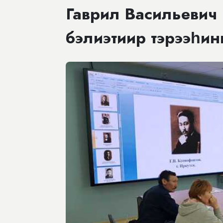
Гаврил Васильевич
бэлиэтиир тэрээһин