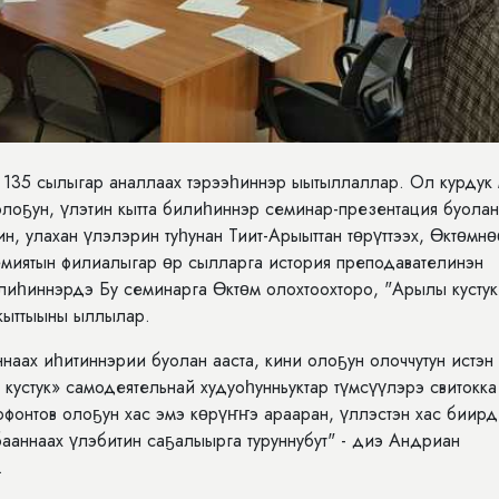
 135 сылыгар аналлаах тэрээһиннэр ыытыллаллар. Ол курдук 
олоҕун, үлэтин кытта билиһиннэр семинар-презентация буолан
ин, улахан үлэлэрин туһунан Тиит-Арыыттан төрүттээх, Өктөмн
емиятын филиалыгар өр сылларга история преподавателинэн
лиһиннэрдэ Бу семинарга Өктөм олохтоохторо, "Арылы кустук
 кыттыыны ыллылар.
аах иһитиннэрии буолан ааста, кини олоҕун олоччутун истэн
кустук» самодеятельнай худуоһунньуктар түмсүүлэрэ свитокка
фонтов олоҕун хас эмэ көрүҥҥэ арааран, үллэстэн хас биир
ааннаах үлэбитин саҕалыырга туруннубут" - диэ Андриан
.