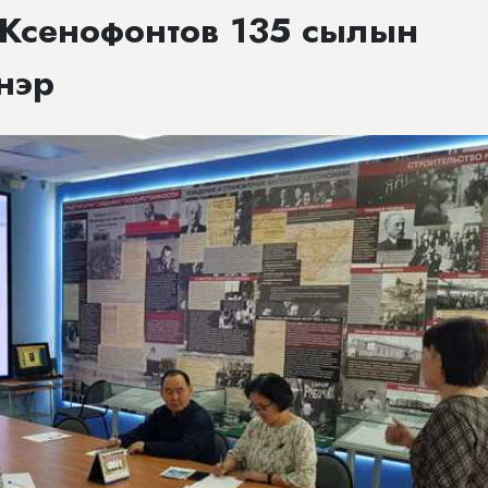
 Ксенофонтов 135 сылын
нэр