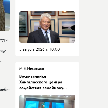
муус
5 августа 2026 г. 10:00
өөҕү
"
М.Е.Николаев
​Воспитанники
Хангаласского центра
содействия семейному
диибит
воспитанию почтили память
Первого Президента Якутии