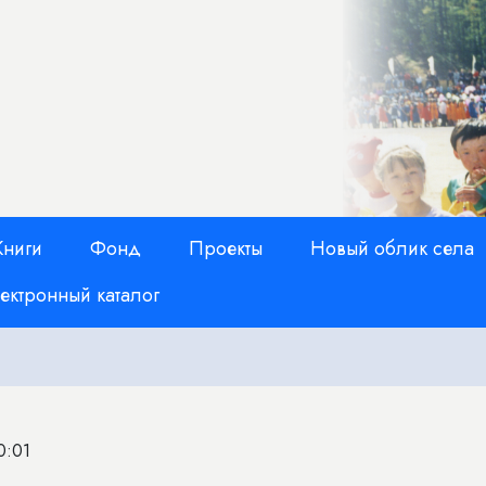
Книги
Фонд
Проекты
Новый облик села
ектронный каталог
0:01