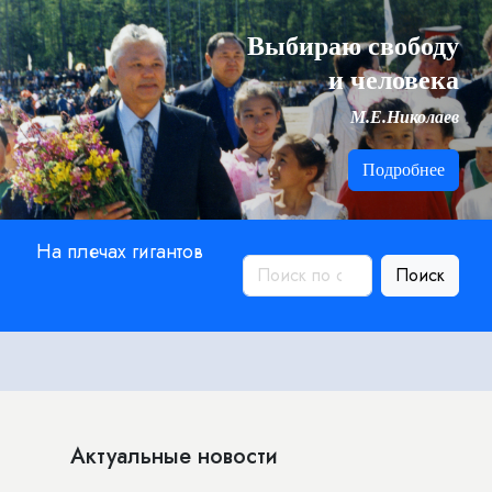
Выбираю свободу
и человека
М.Е.Николаев
Подробнее
На плечах гигантов
Поиск
Актуальные новости