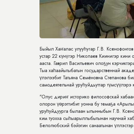
Быйыл Хаҥалас улууһугар Г.В. Ксенофонтов
устар 22 күнүгэр Николаев Киинигэр кини 
ааста. Гаврил Васильевич олоҕун кэрчиктэр
Тыа хаһаайытыбатын государственнай акад
үлэлээбит Татьяна Семёновна Степанова би
самодеятельнай уруһуйдьуттар түмсүүлэрэ
"Олус дириҥ историко философскай хабаанн
олорон үөрэттибит уонна бу темаҕа «Арылы 
уруһуйдуурга былаан ылынныбын Г.В. Ксено
ким туохха сыһыарыллыбытынан научнай хаб
Белолюбский бэйэтин санаатынан үллэстэр