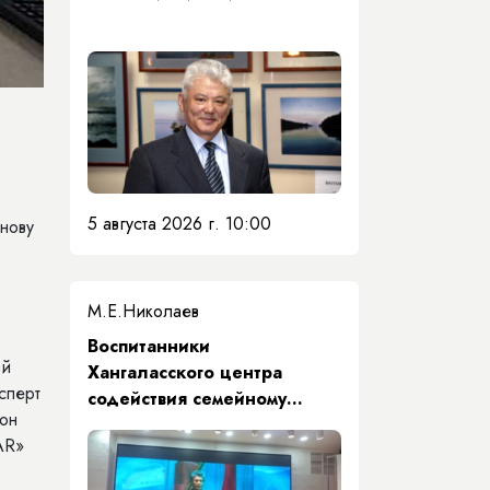
5 августа 2026 г. 10:00
снову
М.Е.Николаев
​Воспитанники
ой
Хангаласского центра
сперт
содействия семейному
тон
воспитанию почтили память
AR»
Первого Президента Якутии