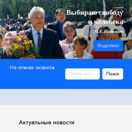
Выбираю свободу
и человека
М.Е.Николаев
Подробнее
На плечах гигантов
Поиск
Актуальные новости