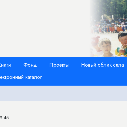
Книги
Фонд
Проекты
Новый облик села
ектронный каталог
09:45