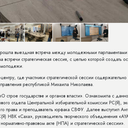
 прошла выездная встреча между молодежными парламентами
ма встречи стратегическая сессия, с целью которой создать о
и молодежи.
-центру, где участники стратегической сессии содержательно
 правления республикой Михаила Николаева.
«О строе государстве и органов власти». Ознакомила с данн
ового отдела Центральной избирательной комиссии РС(Я), эк
ого права и преподаватель юрфака СВФУ. Далее выступил Ан
(Я) НВК «Саха», руководитель творческого объединения «AY
нормативно-правовом акте (НПА) и стратегической сессии».