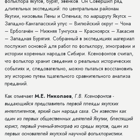
фольклора якутов, бурят, эвенков. Он Совершил ряд
длительных экспедиций: по центральным районам
Якутии, низовьям Лены и Оленька; по маршруту Якутск –
Западно-Кангаласский улус – Вилюйский округ – Чона
– Ербогачён – Нижняя Тунгуска – Красноярск – Хакасия
– Западная Бурятия. Собранный в экспедициях материал
послужил основой для работ по фольклору, этнографии и
истории коренных народов Сибири. Ксенофонтов считал,
что фольклор хранит сведения о реальных исторических
событиях и, следовательно, можно пытаться восстановить
эту историю путем тщательного сравнительного анализа
преданий.
Как отмечает
М.Е. Николаев
,
Г.В. Ксенофонтов -
выдающийся представитель первой плеяды якутских
интеллигентов, яркий сын народа саха. Он известен как
один из первых общественных деятелей Якутии, блестящий
юрист, первый ученый-этнограф из среды
якутов, один из
первых основателей якутской научной фольклористики.