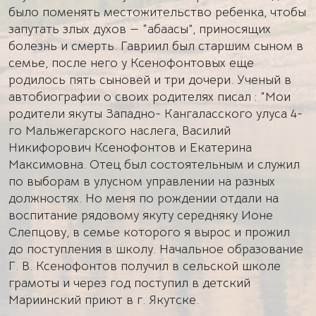
было поменять местожительство ребенка, чтобы
запутать злых духов — “абаасы”, приносящих
болезнь и смерть. Гавриил был старшим сыном в
семье, после него у Ксенофонтовых еще
родилось пять сыновей и три дочери. Ученый в
автобиографии о своих родителях писал : “Мои
родители якуты Западно- Кангаласского улуса 4-
го Мальжегарского наслега, Василий
Никифорович Ксенофонтов и Екатерина
Максимовна. Отец был состоятельным и служил
по выборам в улусном управлении на разных
должностях. Но меня по рождении отдали на
воспитание рядовому якуту середняку Ионе
Слепцову, в семье которого я вырос и прожил
до поступления в школу. Начальное образование
Г. В. Ксенофонтов получил в сельской школе
грамоты и через год поступил в детский
Мариинский приют в г. Якутске.