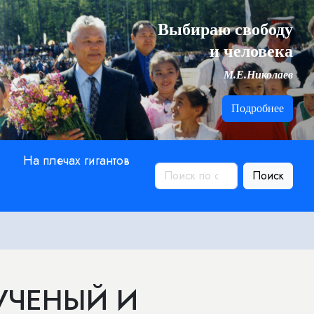
Выбираю свободу
и человека
М.Е.Николаев
Подробнее
На плечах гигантов
Поиск
УЧЕНЫЙ И