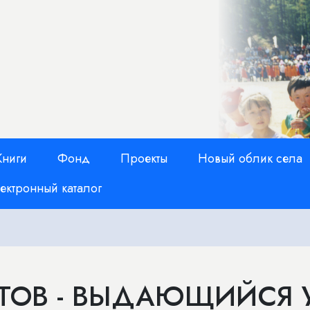
Книги
Фонд
Проекты
Новый облик села
ектронный каталог
НТОВ - ВЫДАЮЩИЙСЯ 