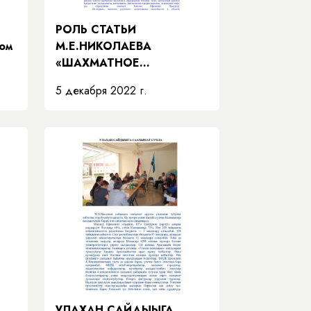
РОЛЬ СТАТЬИ
ном
М.Е.НИКОЛАЕВА
«ШАХМАТНОЕ
ОБРАЗОВАНИЕ В
5 декабря 2022 г.
РОССИИ» ДЛЯ СИСТЕМЫ
ОБРАЗОВАНИЯ
УЛАХАН САЙДЫЫГА