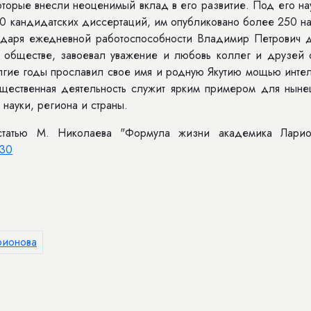
оторые внесли неоценимый вклад в его развитие. Под его н
0 кандидатских диссертаций, им опубликовано более 250 на
годаря ежедневной работоспособности Владимир Петрович д
 обществе, завоевал уважение и любовь коллег и друзей 
лгие годы прославил свое имя и родную Якутию мощью интел
общественная деятельность служит ярким примером для ныне
 науки, региона и страны.
 статью М. Николаева "Формула жизни академика Ларио
/30
рионова