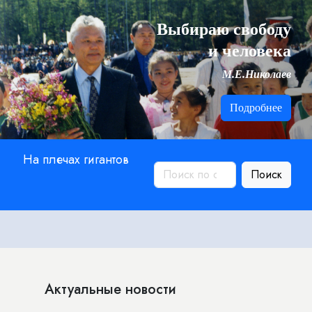
Выбираю свободу
и человека
М.Е.Николаев
Подробнее
На плечах гигантов
Поиск
Актуальные новости