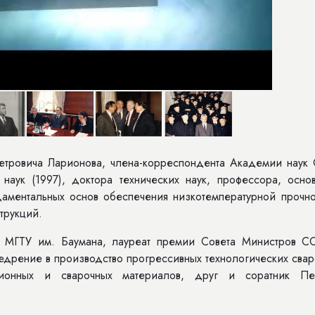
тровича Ларионова, члена-корреспондента Академии наук
наук (1997), доктора технических наук, профессора, основ
даментальных основ обеспечения низкотемпературной прочно
трукций.
к МГТУ им. Баумана, лауреат премии Совета Министров С
внедрение в производство прогрессивных технологических сва
кционных и сварочных материалов, друг и соратник Пе