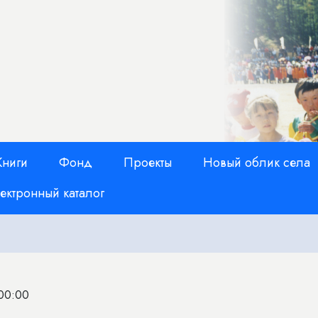
Книги
Фонд
Проекты
Новый облик села
ектронный каталог
 00:00