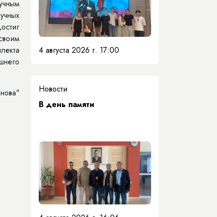
аучным
учных
остиг
своим
4 августа 2026 г. 17:00
лекта
шнего
Новости
нова"
​В день памяти