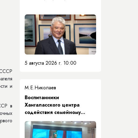
5 августа 2026 г. 10:00
 СССР
ателя
сти и
М.Е.Николаев
​Воспитанники
Хангаласского центра
ССР в
содействия семейному
рочных
воспитанию почтили память
рвого
Первого Президента Якутии