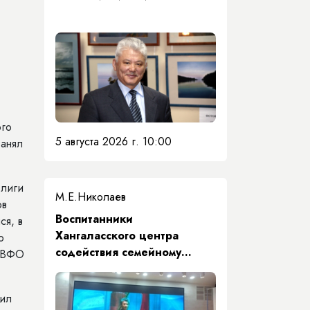
ого
5 августа 2026 г. 10:00
занял
 лиги
М.Е.Николаев
ов
​Воспитанники
ся, в
Хангаласского центра
о
содействия семейному
 ДВФО
воспитанию почтили память
Первого Президента Якутии
рил