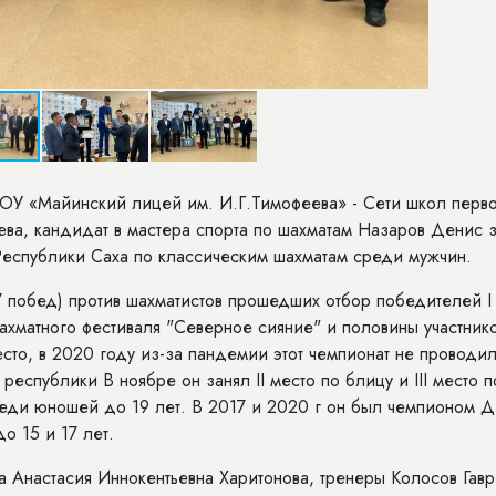
БОУ «Майинский лицей им. И.Г.Тимофеева» - Сети школ перв
ва, кандидат в мастера спорта по шахматам Назаров Денис 
Республики Саха по классическим шахматам среди мужчин.
7 побед) против шахматистов прошедших отбор победителей I
шахматного фестиваля "Северное сияние" и половины участник
сто, в 2020 году из-за пандемии этот чемпионат не проводил
республики В ноябре он занял II место по блицу и III место п
еди юношей до 19 лет. В 2017 и 2020 г он был чемпионом
о 15 и 17 лет.
 Анастасия Иннокентьевна Харитонова, тренеры Колосов Гав