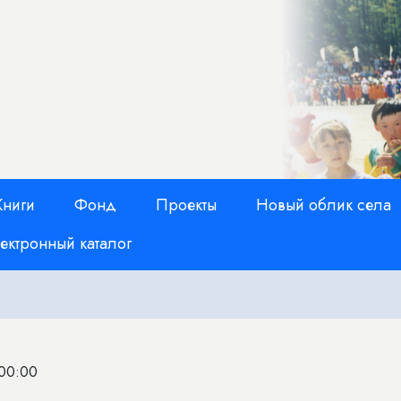
Книги
Фонд
Проекты
Новый облик села
ектронный каталог
 00:00