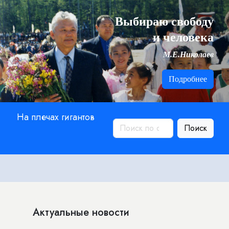
Выбираю свободу
и человека
М.Е.Николаев
Подробнее
На плечах гигантов
Поиск
Актуальные новости