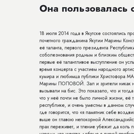
Она пользовалась 
18 июля 2014 года в Якутске состоялись п
почетного гражданина Якутии Марины Ко
её таланта, первого президента Республ
соболезнования родным и близким общест
первые её талантливое выступление он усл
время концерта с участием народного ар
кумира и любимца публики Христофора МА
Марины ПОПОВОЙ. Зал и зрители никак не 
вызывали на бис. Это показало, что и тог
что у неё почти не было личной жизни, её
республике, и очень уместны в данном сл
где говорится, что «я памятник себе воздви
выше он главою непокорной Александрийско
прах переживет, и тление убежит да коль 
народу, что чувства добрые я лирой проб