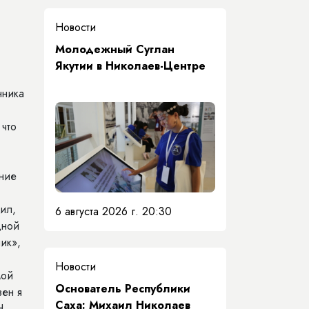
Новости
Молодежный Суглан
Якутии в Николаев-Центре
нника
что
ние
ил,
6 августа 2026 г. 20:30
дной
ик»,
Новости
мой
Основатель Республики
зен я
Саха: Михаил Николаев
Н