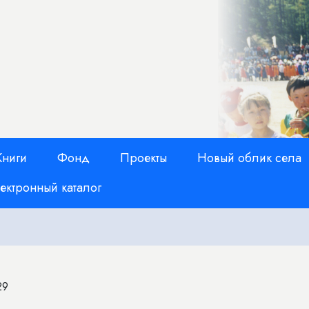
Книги
Фонд
Проекты
Новый облик села
ектронный каталог
29