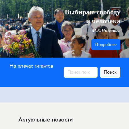
Выбираю свободу
и человека
М.Е.Николаев
Подробнее
На плечах гигантов
Поиск
Актуальные новости