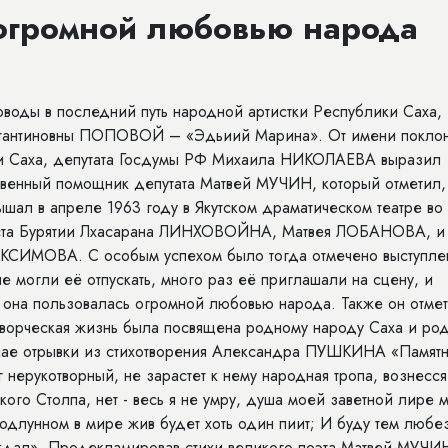
огромной любовью народа
роводы в последний путь народной артистки Республики Саха,
нстантиновны ПОПОВОЙ – «Эдьиий Марина». От имени покло
ики Саха, депутата Госдумы РФ Михаила НИКОЛАЕВА выразил
венный помощник депутата Матвей МУЧИН, который отметил, 
ышал в апреле 1963 году в Якутском драматическом театре во
тиста Бурятии Лхасарана ЛИНХОВОЙНА, Матвея ЛОБАНОВА, и
КСИМОВА. С особым успехом было тогда отмечено выступле
могли её отпускать, много раз её приглашали на сцену, и
да она пользовалась огромной любовью народа. Также он отмет
 творческая жизнь была посвящена родному народу Саха и ро
учае отрывки из стихотворения Александра ПУШКИНА «Памятн
г нерукотворный, не зарастет к нему народная тропа, вознесся
го Столпа, нет - весь я не умру, душа моей заветной лире 
подлунном в мире жив будет хоть один пиит; И буду тем любе
уждал». Продекламировав стихи великого поэта Матвей МУЧИ