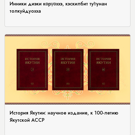
Инники диэки көрүөххэ, кэскилбит туһунан
толкуйдуохха
История Якутии: научное издание, к 100-летию
Якутской АССР