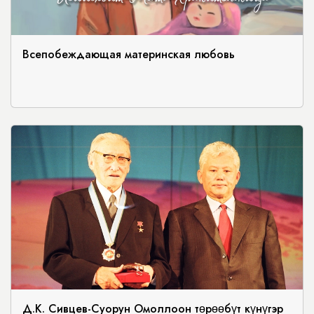
Всепобеждающая материнская любовь
Д.К. Сивцев-Суорун Омоллоон төрөөбүт күнүгэр