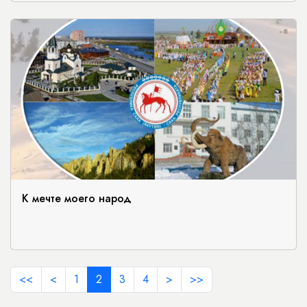
К мечте моего народ
<<
<
1
2
3
4
>
>>