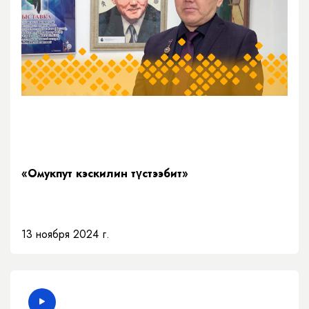
«Омукпут кэскилин түстээбит»
13 ноября 2024 г.