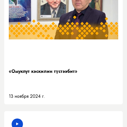
«Омукпут кэскилин түстээбит»
13 ноября 2024 г.