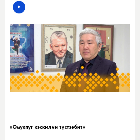
«Омукпут кэскилин түстээбит»