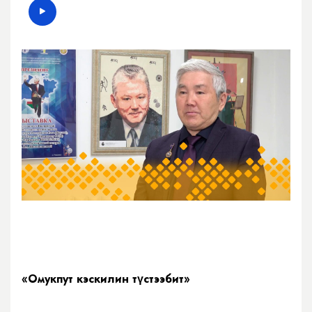
«Омукпут кэскилин түстээбит»