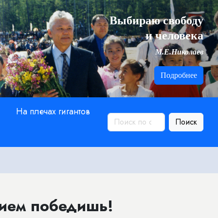
Выбираю свободу
и человека
М.Е.Николаев
Подробнее
На плечах гигантов
Поиск
ием победишь!