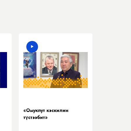
«Омукпут кэскилин
түстээбит»