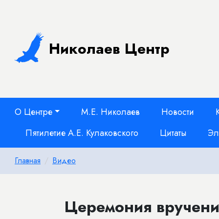
Николаев Центр
О Центре
М.Е. Николаев
Новости
Пятилетие А.Е. Кулаковского
Цитаты
Эл
Главная
Видео
Церемония вручени