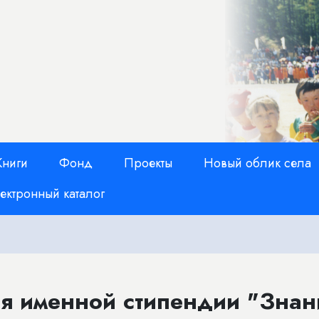
Книги
Фонд
Проекты
Новый облик села
ектронный каталог
я именной стипендии "Знан