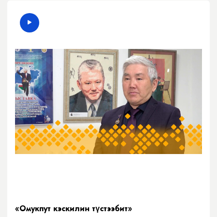
«Омукпут кэскилин түстээбит»