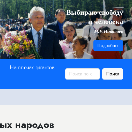
Выбираю свободу
и человека
М.Е.Николаев
Подробнее
На плечах гигантов
Поиск
ных народов