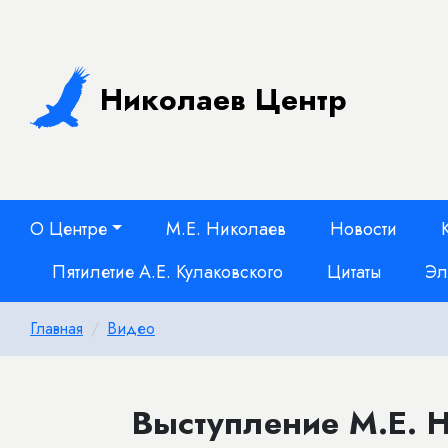
Николаев Центр
О Центре
М.Е. Николаев
Новости
Пятилетие А.Е. Кулаковского
Цитаты
Эл
Главная
Видео
Выступление М.Е. 