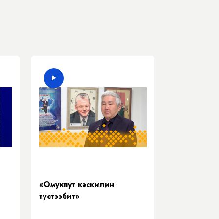
«Омукпут кэскилин
түстээбит»