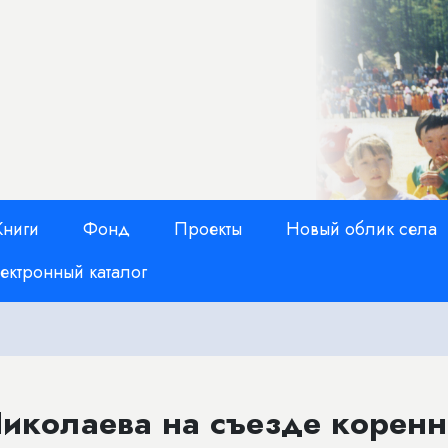
Книги
Фонд
Проекты
Новый облик села
ектронный каталог
Николаева на съезде корен