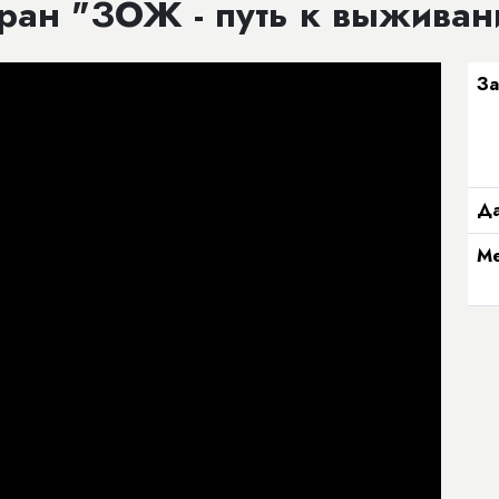
ран "ЗОЖ - путь к выжива
За
Да
Ме