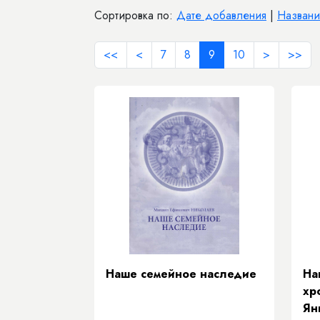
Сортировка по:
Дате добавления
|
Назван
<<
<
7
8
9
10
>
>>
Наше семейное наследие
На
хр
Ян