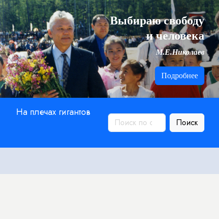
Выбираю свободу
и человека
М.Е.Николаев
Подробнее
На плечах гигантов
Поиск