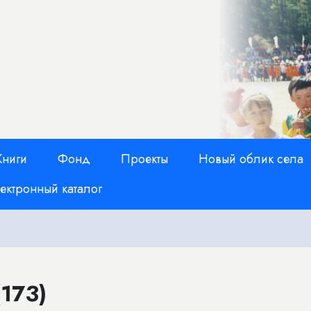
Книги
Фонд
Проекты
Новый облик села
ектронный каталог
173)