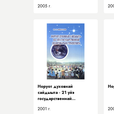
2005 г.
200
Норуот духовнай
Но
сайдыыта - 21 уйэ
государственнай
политикатын стратегията
2001 г.
200