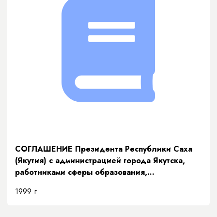
СОГЛАШЕНИЕ Президента Республики Саха
(Якутия) с администрацией города Якутска,
работниками сферы образования,
здравоохранения, и культуры по
1999 г.
формированию и утверждению здорового
образа жизни