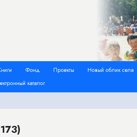
Книги
Фонд
Проекты
Новый облик села
ектронный каталог
173)