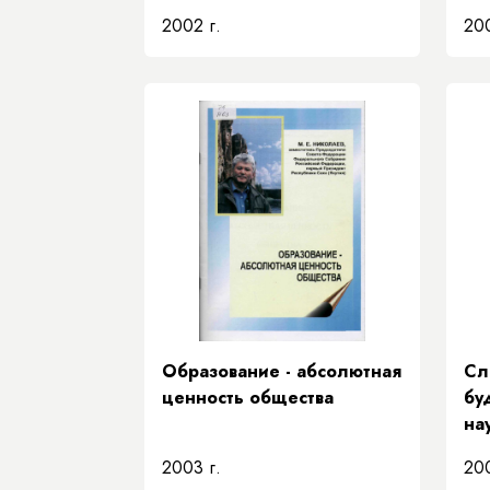
2002 г.
200
Образование - абсолютная
Сл
ценность общества
бу
на
гу
2003 г.
200
ин