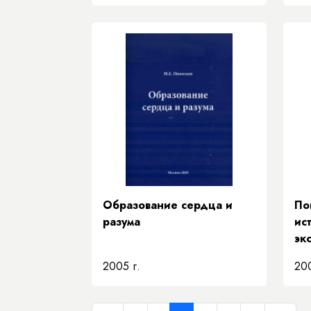
ре
ус
ро
Образование сердца и
По
разума
ис
эк
2005 г.
200