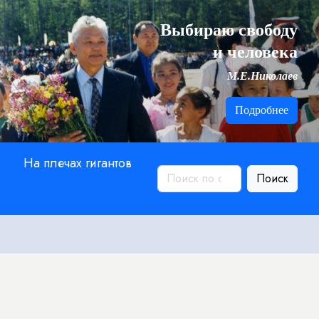
Выбираю свободу
и человека
М.Е.Николаев
Подробнее
На плечах гигантов
Поиск