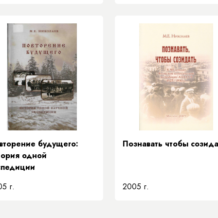
спублики саха (якутия) в
тойчивом развитии
ссии и якутии​
вторение будущего:
Познавать чтобы созида
тория одной
спедиции
5 г.
2005 г.