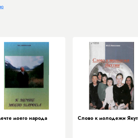
ию
мечте моего народа
Слово к молодежи Яку