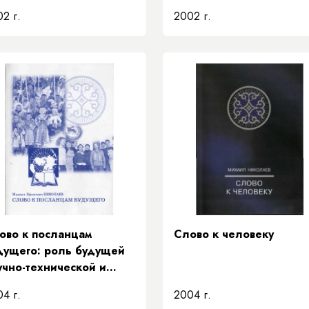
2 г.
2002 г.
ово к посланцам
Слово к человеку
дущего: роль будущей
учно-технической и
манитарной
4 г.
2004 г.
теллигенции