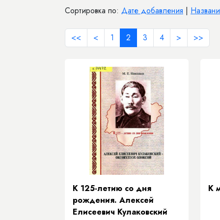
Сортировка по:
Дате добавления
|
Назван
<<
<
1
2
3
4
>
>>
К 125-летию со дня
К 
рождения. Алексей
Елисеевич Кулаковский