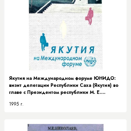
Якутия на Международном форуме ЮНИДО:
визит делегации Республики Саха (Якутия) во
главе с Президентом республики М. Е.
Николаевым в Австрию на Международный
1995 г.
инвестиционный форум ЮНИДО, 2-6 июля
1995 года