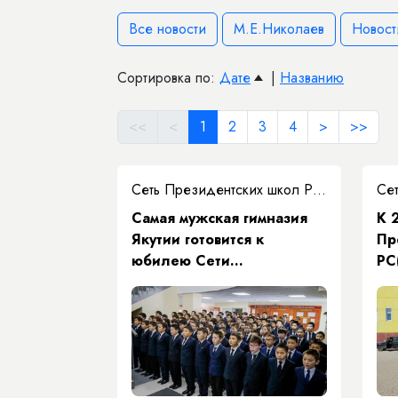
Все новости
М.Е.Николаев
Новост
Сортировка по:
Дате
|
Названию
<<
<
1
2
3
4
>
>>
Сеть Президентских школ РС(Я)
Самая мужская гимназия
К 
Якутии готовится к
Пр
юбилею Сети
РС
президентских школ
тр