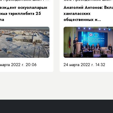
езидент оскуолаларын
Анатолий Антонов: Вкл
тимэ тэриллибитэ 25
хангаласских
ла
общественных и
политических деятелей
становление
государственности
республики и местного
самоуправления весьма
велик
марта 2022 г. 20:06
24 марта 2022 г. 14:32