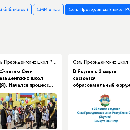
и библиотеки
СМИ о нас
Сеть Президентских школ РС
Сеть Президентских школ РС(Я)
25-летию Сети
В Якутии с 3 марта
езидентских школ
состоится
(Я). Начался процесс
образовательный фору
ансформации
«Сеть Президентских
школ - время новых
инициатив»