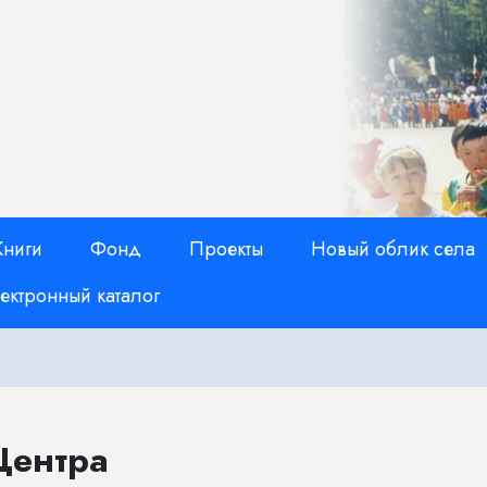
Книги
Фонд
Проекты
Новый облик села
ектронный каталог
Центра