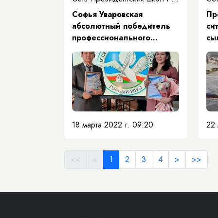
Софья Уваровская
Пр
абсолютный победитель
си
профессионального
сы
конкурса "Серебряный
пеликан"
18 марта 2022 г. 09:20
22 
<<
<
1
2
3
4
>
>>