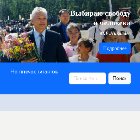
Выбираю свободу
и человека
М.Е.Николаев
Подробнее
На плечах гигантов
Поиск