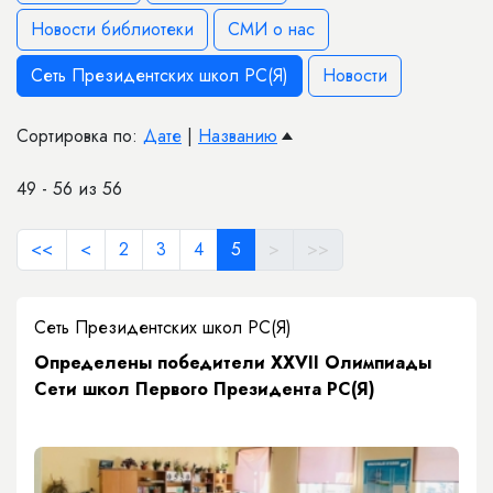
Новости библиотеки
СМИ о нас
Сеть Президентских школ РС(Я)
Новости
Сортировка по:
Дате
|
Названию
49 - 56 из 56
<<
<
2
3
4
5
>
>>
Сеть Президентских школ РС(Я)
​Определены победители XXVII Олимпиады
Сети школ Первого Президента РС(Я)