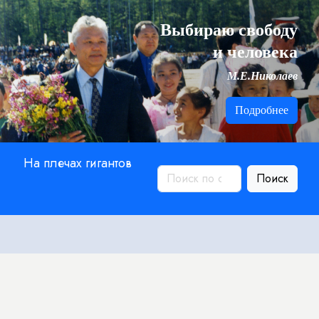
Выбираю свободу
и человека
М.Е.Николаев
Подробнее
На плечах гигантов
Поиск