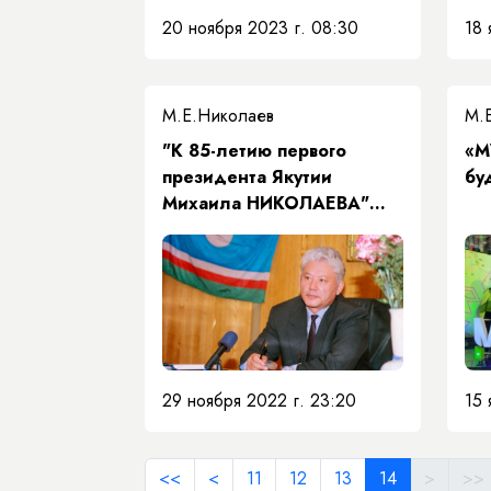
Николаева.
20 ноября 2023 г. 08:30
18 
М.Е.Николаев
М.
"К 85-летию первого
«М
президента Якутии
бу
Михаила НИКОЛАЕВА"
статья Ирины
ПАРНИКОВОЙ
29 ноября 2022 г. 23:20
15 
<<
<
11
12
13
14
>
>>