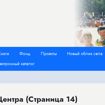
Книги
Фонд
Проекты
Новый облик села
ектронный каталог
ентра (Страница 14)