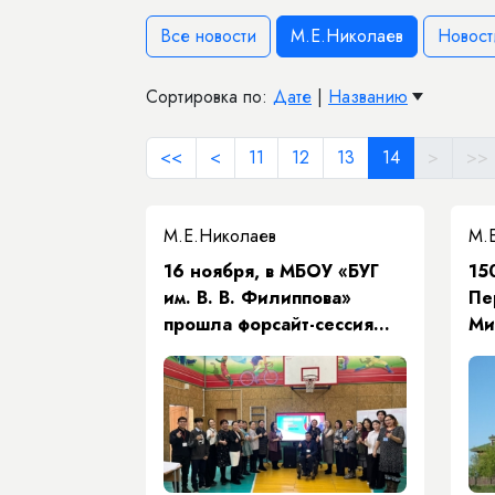
Все новости
М.Е.Николаев
Новост
Сортировка по:
Дате
|
Названию
<<
<
11
12
13
14
>
>>
М.Е.Николаев
М.
16 ноября, в МБОУ «БУГ
15
им. В. В. Филиппова»
Пе
прошла форсайт-сессия
Ми
"Идеи. Инновации.
Инициативы",
посвященная неделе
Первого Президента
Республики Саха (Якутия)
Михаила Ефимовича