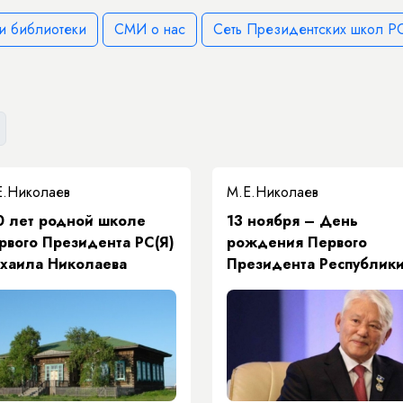
и библиотеки
СМИ о нас
Сеть Президентских школ РС
Е.Николаев
М.Е.Николаев
0 лет родной школе
13 ноября – День
рвого Президента РС(Я)
рождения Первого
хаила Николаева
Президента Республик
Саха (Якутия) Михаила
Ефимовича Николаева -
День инноваций в
Республике Саха (Якути