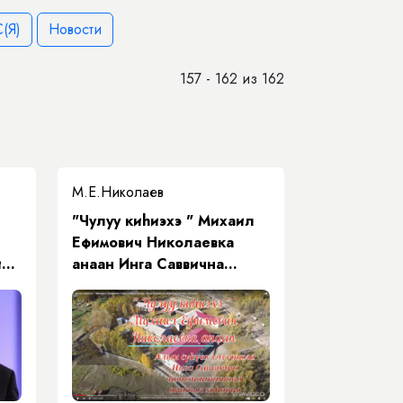
(Я)
Новости
157 - 162 из 162
М.Е.Николаев
"Чулуу киhиэхэ " Михаил
Ефимович Николаевка
и
анаан Инга Саввична
Константинова хоһооно
я)