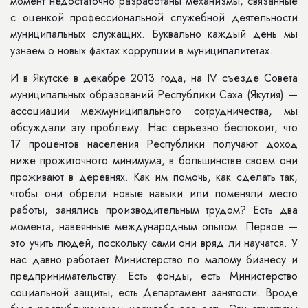
момент недостаточно разработа­ны механизмы, связанные
с оценкой профессиональной служебной дея­тельности
муниципальных служащих. Буквально каждый день мы
узнаем о новых фактах коррупции в муниципа­литетах.
И в Якутске в декабре 2013 года, на IV съезде Совета
муниципальных об­разований Республики Саха (Якутия) —
ассоциации межмуниципального сотрудничества, мы
обсуждали эту проблему. Нас серьезно беспокоит, что
17 процентов населения Республики получают доход
ниже прожиточного минимума, в большинстве своем они
проживают в деревнях. Как им по­мочь, как сделать так,
чтобы они обре­ли новые навыки или поменяли место
работы, занялись производительным трудом? Есть два
момента, навеянные международным опытом. Первое —
это учить людей, поскольку сами они вряд ли научатся. У
нас давно работа­ет Министерство по малому бизнесу и
предпринимательству. Есть фонды, есть Министерство
социальной защи­ты, есть Департамент занятости. Вроде