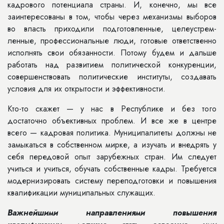
кадрового по­тенциала страны. И, конечно, мы все
заинтересованы в том, чтобы через механизмы выборов
во власть при­ходили подготовленные, целеустрем­
ленные, профессиональные люди, го­товые ответственно
исполнять свои обязанности. Потому будем и дальше
работать над развитием политиче­ской конкуренции,
совершенствовать политические институты, создавать
условия для их открытости и эффек­тивности.
Кто-то скажет — у нас в Республи­ке и без того
достаточно объективных проблем. И все же в центре
всего — кадровая политика. Муниципалитеты должны не
замыкаться в собственном мирке, а изучать и внедрять у
себя пе­редовой опыт зарубежных стран. Им следует
учиться и учиться, обучать собственные кадры. Требуется
модер­низировать систему переподготовки и повышения
квалификации муници­пальных служащих.
Важнейшими направлениями по­вышения