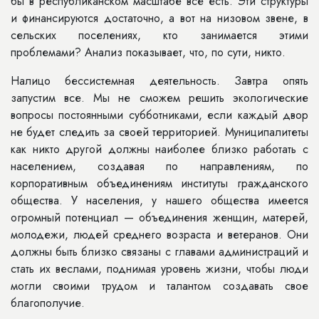
бы в республиканском масштабе все есть. Эти структуры
и финансируются достаточно, а вот на низовом звене, в
сельских поселениях, кто занимается этими
проблемами? Анализ показыва­ет, что, по сути, никто.
Налицо бессистемная деятельность. Завтра опять
запустим все. Мы не смо­жем решить экологические
вопросы по­стоянными субботниками, если каждый двор
не будет следить за своей террито­рией. Муниципалитеты
как никто дру­гой должны наиболее близко работать с
населением, создавая по направлени­ям, по
корпоративным объединениям институты гражданского
общества. У населения, у нашего общества имеется
огромный потенциал — объединения женщин, матерей,
молодежи, людей среднего возраста и ветеранов. Они
должны быть близко связаны с глава­ми администраций и
стать их веслами, поднимая уровень жизни, чтобы люди
могли своими трудом и талантом соз­давать свое
благополучие.