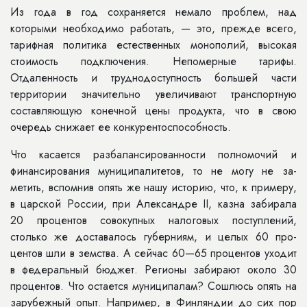
Из года в год сохраняется немало проблем, над
которыми необходимо работать, — это, прежде всего,
тариф­ная политика естественных монопо­лий, высокая
стоимость подключения. Непомерные тарифы.
Отдаленность и труднодоступность большей части
территории значительно увеличи­вают транспортную
составляющую конечной цены продукта, что в свою
очередь снижает ее конкурентоспо­собность.
Что касается разбалансированности полномочий и
финансирования муниципалитетов, то не могу не за­
метить, вспомнив опять же нашу историю, что, к примеру,
в царской России, при Александре II, казна за­бирала
20 процентов совокупных на­логовых поступлений,
столько же до­ставалось губерниям, и целых 60 про­
центов шли в земства. А сейчас 60—65 процентов уходит
в федеральный бюджет. Регионы забирают около 30
процентов. Что остается муниципа­лам? Сошлюсь опять на
зарубежный опыт. Например, в Финляндии до сих пор