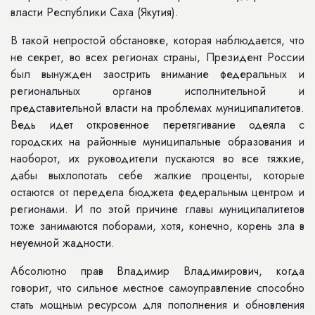
власти Ре­спублики Саха (Якутия).
В такой непростой обстановке, ко­торая наблюдается, что
не секрет, во всех регионах страны, Президент Рос­сии
был вынужден заострить внимание федеральных и
региональных органов исполнительной и
представительной власти на проблемах муниципалите­тов.
Ведь идет откровенное перетяги­вание одеяла с
городских на районные муниципальные образования и
наобо­рот, их руководители пускаются во все тяжкие,
дабы выхлопотать себе жалкие проценты, которые
остаются от пере­дела бюджета федеральным центром и
регионами. И по этой причине гла­вы муниципалитетов
тоже занимаются поборами, хотя, конечно, корень зла в
неуемной жадности.
Абсолютно прав Владимир Влади­мирович, когда
говорит, что сильное местное самоуправление способно
стать мощным ресурсом для попол­нения и обновления