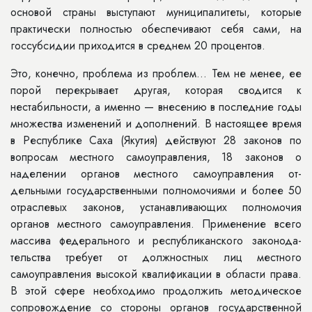
основой страны выступают му­ниципалитеты, которые
практически полностью обеспечивают себя сами, на
госсубсидии приходится в среднем 20 процентов.
Это, конечно, проблема из про­блем... Тем не менее, ее
порой пере­крывает другая, которая сводится к
нестабильности, а именно — внесению в последние годы
множества измене­ний и дополнений. В настоящее время
в Республике Саха (Якутия) действуют 28 законов по
вопросам местного самоуправления, 18 законов о
наделении органов местного самоуправления от­
дельными государственными полно­мочиями и более 50
отраслевых за­конов, устанавливающих полномочия
органов местного самоуправления. Применение всего
массива федераль­ного и республиканского законода­
тельства требует от должностных лиц местного
самоуправления высокой квалификации в области права.
В этой сфере необходимо продолжить мето­дическое
сопровождение со стороны органов государственной