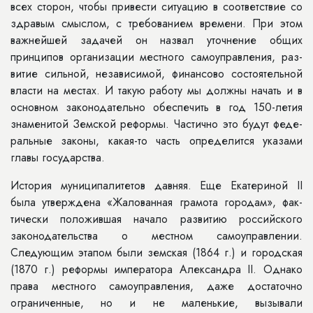
всех сторон, чтобы привести си­туацию в соответствие со
здравым смыслом, с требованием времени. При этом
важнейшей задачей он назвал уточнение общих
принципов органи­зации местного самоуправления, раз­
витие сильной, независимой, финансо­во состоятельной
власти на местах. И такую работу мы должны начать и в
основном законодательно обеспечить в год 150-летия
знаменитой Земской реформы. Частично это будут феде­
ральные законы, какая-то часть опре­делится указами
главы государства.
История муниципалитетов давняя. Еще Екатериной II
была утверждена «Жалованная грамота городам», фак­
тически положившая начало разви­тию российского
законодательства о местном самоуправлении.
Следующим этапом были земская (1864 г.) и город­ская
(1870 г.) реформы императора Александра II. Однако
права местно­го самоуправления, даже достаточно
ограниченные, но и не маленькие, вы­зывали