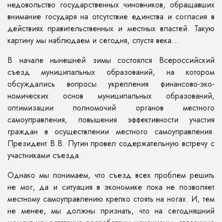
недовольство государственных чиновников, обращавших
внимание государя на отсутствие единства и со­гласия в
действиях правительственных и местных властей. Такую
картину мы наблюдаем и сегодня, спустя века...
В начале нынешней зимы состоялся Всероссийский
съезд муниципальных образований, на котором
обсуждались вопросы укрепления финансово-эко­
номических основ муниципальных об­разований,
оптимизации полномочий органов местного
самоуправления, повышения эффективности участия
граждан в осуществлении местного самоуправления.
Президент В.В. Пу­тин провел содержательную встречу с
участниками съезда.
Однако мы понимаем, что съезд всех проблем решить
не мог, да и си­туация в экономике пока не позволя­ет
местному самоуправлению крепко стоять на ногах. И, тем
не менее, мы должны признать, что на сегодняш­ний