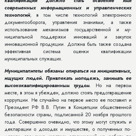
квалификации должно стать освоение ими
современных информа­ционных и управленческих
техноло­гий
, в том числе технологий электрон­ного
документооборота, управления знаниями, а также
использование механизмов государственной и му­
ниципальной поддержки инноваций и закупок
инновационной продукции. Должна быть также создана
эффек­тивная система оценки квалификации
муниципальных служащих.
Муниципалитеты обязаны опи­раться на инициативных,
ищущих людей. Привлекать молодежь, зани­мать ее
высококвалифицированным трудом
. Но на первом
месте, в этом я убежден, должно стоять предот­вращение
коррупции. Не случайно на первое место ее поставил и
Пре­зидент РФ В.В. Путин в Концепции общественной
безопасности страны, подписанной 20 ноября прошлого
го­да. Совершенно очевидно, что этому могут служить и
декларации о дохо­дах и имуществе, о полученных по­