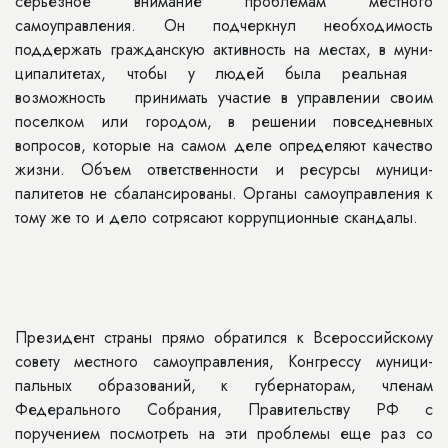
се­рьезное внимание проблемам мест­ного
самоуправления. Он подчеркнул необходимость
поддержать граждан­скую активность на местах, в муни­
ципалитетах, чтобы у людей была реальная
возможность принимать участие в управлении своим
поселком или городом, в решении повседнев­ных
вопросов, которые на самом деле определяют качество
жизни. Объем ответственности и ресурсы муници­
палитетов не сбалансированы. Органы самоуправления к
тому же то и дело сотрясают коррупционные скандалы.
Президент страны прямо обратил­ся к Всероссийскому
совету местного самоуправления, Конгрессу муници­
пальных образований, к губернато­рам, членам
Федерального Собрания, Правительству РФ с
поручением по­смотреть на эти проблемы еще раз со