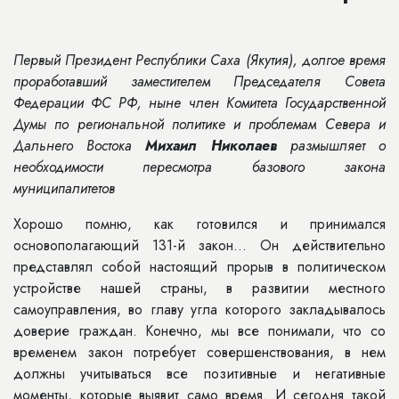
Первый Президент Республики Саха (Якутия), долгое время
проработавший заместителем Председателя Совета
Федерации ФС РФ, ныне член Комитета Государственной
Думы по региональной политике и проблемам Севера и
Дальнего Востока
Михаил Николаев
размышляет о
необходимости пересмотра базового закона
муниципалитетов
Хорошо помню, как готовился и принимался
основополагаю­щий 131-й закон... Он действи­тельно
представлял собой настоящий прорыв в политическом
устройстве нашей страны, в развитии местного
самоуправления, во главу угла кото­рого закладывалось
доверие граждан. Конечно, мы все понимали, что со
вре­менем закон потребует совершенство­вания, в нем
должны учитываться все позитивные и негативные
моменты, которые выявит само время. И сегодня такой