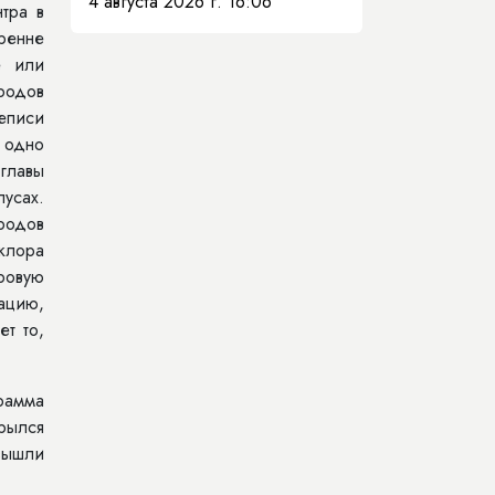
4 августа 2026 г. 16:06
тра в
ренне
е или
родов
еписи
о одно
главы
лусах.
ародов
клора
ровую
ацию,
ет то,
рамма
рылся
 вышли