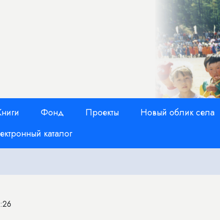
Книги
Фонд
Проекты
Новый облик села
ектронный каталог
2:26