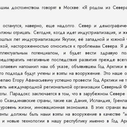
шим достоинством говорят в Москве: «Я родом из Севера
 останутся, наверно, еще надолго. Север и демографиче
лжны отрицать. Сегодня, когда идет индустриализация, и ж
ошлых лет индустриализации Якутии, её западной и южной ч
кой, настороженностью относиться к проблемам Севера. Я 
ллектуальным потенциалом, и будет вести здравую пол
редотвратить негативные последствия развития прежде всег
олаевич напомнил нам об указе, объявившем Год Арктики в
ого подхода будут учтены и взяты на вооружение. Это наше
желаю Егору Афанасьевичу успешно провести Год Арктики не 
атель международной региональной организации Северный Ф
оты. Парадокс заключается в том, что в зарубежном Севере
о Скандинавские страны, такие как Дания, Исландия, Гренл
уровень жизни, инновационная экономика. В этих странах в
менты должны быть нами взяты на вооружение в качестве "м
и и новые технологии в нашу республику именно в Год Арк