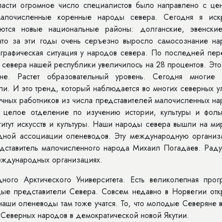
власти огромное число специалистов было направлено с цен
малочисленные коренные народы севера. Сегодня я иск
яются новые национальные районы: долганские, эвенски
, что за эти годы очень серъезно выросло самосознание на
графическая ситуация у народов севера. По последней пер
 севера нашей республики увеличилось на 28 процентов. Эт
не. Растет образовательный уровень. Сегодня многие 
и. И это тренд, который наблюдается во многих северных у
научных работников из числа представителей малочисленных н
о целое отделение по изучению истории, культуры и фоль
итут искусств и культуры. Наши народы севера вышли на ми
дной ассоциации оленеводов. Эту международную организ
редставитель малочисленного народа Михаил Погадаев. Раду
международных организациях.
ного Арктического Университета. Есть великолепная прог
дые представители Севера. Совсем недавно в Норвегии отк
наши оленеводы там тоже учатся. То, что молодые Северяне
 Северных народов в демократической новой Якутии.