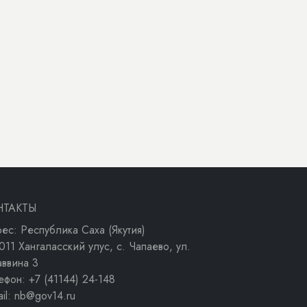
НТАКТЫ
ес: Республика Саха (Якутия)
011 Хангаласский улус, с. Чапаево, ул.
аввина 3
ефон: +7 (41144) 24-148
ail: nb@gov14.ru