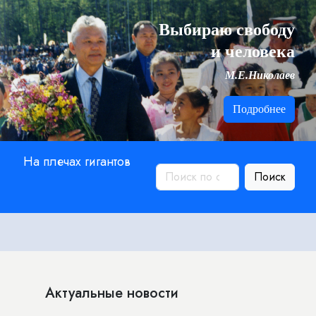
Выбираю свободу
и человека
М.Е.Николаев
Подробнее
На плечах гигантов
Поиск
Актуальные новости