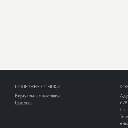
ПОЛЕЗНЫЕ ССЫЛКИ
КО
Виртуальные выставки
Адр
Проекты
678
Г.С
Тел
e-m