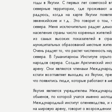
годы в Якутии. С первых лет советской 
северные территории, где проживают 
радуюсь, когда на карте Якутии появл
эвкенкийские и т.д.. Это говорит о том
севера. Меня исключительно радует демо
населения страны число коренных жителей
из самых высоких показателей в стра
муниципальных образований местные жител
Очень радует то, что растет численность 
севера. В Гуманитарном Институте отрыт
народов серера. Создан Арктический инст
арену. Они являются членами Междунаро
кстати возглавляет выходец из Якутии, п
что появились люди, которые работают в 
Якутия является учредителем Международ
обменов, по которой учатся именно моло
Международный институт оленеводства, и 
на мировую арену, говорит о возрождении