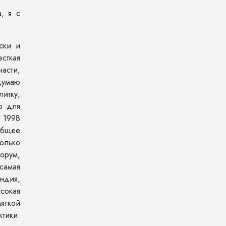
, я с
ски и
есткая
асти,
думаю
итку,
о для
 1998
 общее
только
орум,
 самая
андия,
ысокая
ягкой
тики.