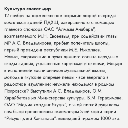
Культура спасет мир
12 ноября на торжественное открытие второй очереди
комплекса зданий ПДХШ, завершенного с помощью
главного спонсора ОАО "Алмазы Анабара",
возглавляемого М.Н. Евсеевым, при содействии главы
МР А.С. Владимирова, прибыл попечитель школы,
первый президент республики М.Е. Николаев.
Новые, сверкающие в лучах зимнего солнца нарядные
своды здания, украшенные картинами и цветами, Моцарт
в исполнении воспитанников музыкальной школы,
молодые якутские оперные певцы - все ввергало в
радостное изумление: неужели находимся в родном
Покровске? Выступили А.С. Владимиров, О.М.
Харайбатова из Министерства культуры, В.М. Герасимова,
ОАО "Медиа-холдинг Якутия", с чьей легкой руки всем
нам были презентованы экземпляры 3-ей книги серии
"Рисуют дети Хангаласа", вышедшей тиражом 1000 экз.