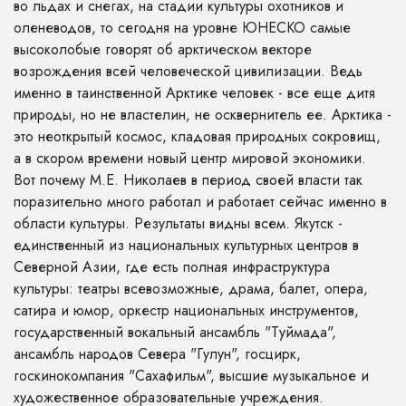
во льдах и снегах, на стадии культуры охотников и
оленеводов, то сегодня на уровне ЮНЕСКО самые
высоколобые говорят об арктическом векторе
возрождения всей человеческой цивилизации. Ведь
именно в таинственной Арктике человек - все еще дитя
природы, но не властелин, не осквернитель ее. Арктика -
это неоткрытый космос, кладовая природных сокровищ,
а в скором времени новый центр мировой экономики.
Вот почему М.Е. Николаев в период своей власти так
поразительно много работал и работает сейчас именно в
области культуры. Результаты видны всем. Якутск -
единственный из национальных культурных центров в
Северной Азии, где есть полная инфраструктура
культуры: театры всевозможные, драма, балет, опера,
сатира и юмор, оркестр национальных инструментов,
государственный вокальный ансамбль "Туймада",
ансамбль народов Севера "Гулун", госцирк,
госкинокомпания "Сахафильм", высшие музыкальное и
художественное образовательные учреждения.