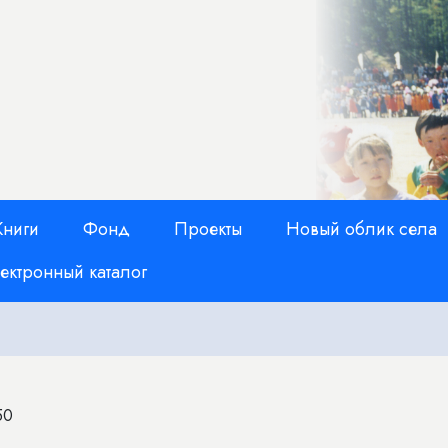
Книги
Фонд
Проекты
Новый облик села
ектронный каталог
50