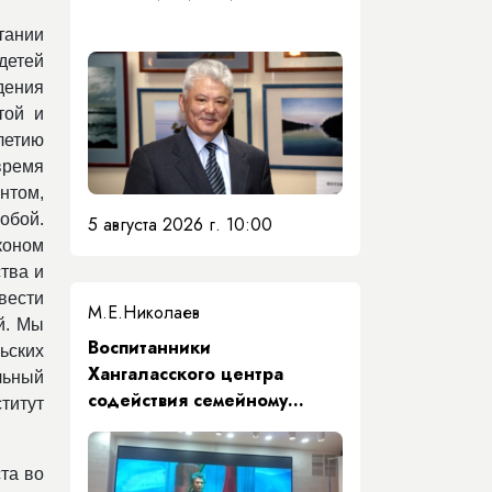
тании
детей
дения
той и
летию
 время
нтом,
обой.
5 августа 2026 г. 10:00
коном
тва и
вести
М.Е.Николаев
й. Мы
​Воспитанники
ьских
Хангаласского центра
льный
содействия семейному
титут
воспитанию почтили память
Первого Президента Якутии
та во