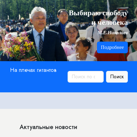
Выбираю свободу
и человека
М.Е.Николаев
Подробнее
На плечах гигантов
Поиск
Актуальные новости