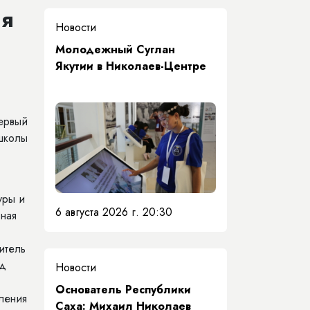
я
Новости
Молодежный Суглан
Якутии в Николаев-Центре
ервый
школы
уры и
6 августа 2026 г. 20:30
ная
итель
нд
Новости
Основатель Республики
ления
Саха: Михаил Николаев