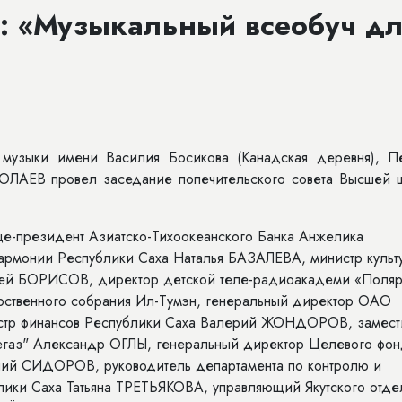
 «Музыкальный всеобуч дл
музыки имени Василия Босикова (Канадская деревня), П
ОЛАЕВ провел заседание попечительского совета Высшей 
ице-президент Азиатско-Тихоокеанского Банка Анжелика
рмонии Республики Саха Наталья БАЗАЛЕВА, министр культ
рей БОРИСОВ, директор детской теле-радиоакадеми «Поляр
арственного собрания Ил-Тумэн, генеральный директор ОАО
стр финансов Республики Саха Валерий ЖОНДОРОВ, замест
егаз" Александр ОГЛЫ, генеральный директор Целевого фо
ний СИДОРОВ, руководитель департамента по контролю и
лики Саха Татьяна ТРЕТЬЯКОВА, управляющий Якутского отде