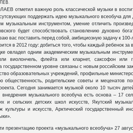
ЛЁВ.
ЛАЕВ отметил важную роль классической музыки в воспи
сутсвующих поддержать идею музыкального всеобуча для 
им музыкальным инструментом, умение отличить произве
вского будет способствовать становлению духовно бога
ваю вас поставить перед собой, амбициозную задачу к 100-
оится в 2012 году: добиться того, чтобы каждый ребенок за
дке овладел одним академическим музыкальным инструме
или виолончель, флейта или кларнет, саксофон или г
а государственном уровне связаны с новым российским за
дство образовательных учреждений, профильные министерс
 общественность, родительские советы и меценатов по
роекта. Сегодня занимается музыкой около 10 тысяч дете
 внедрения музыкального всеобуча есть основа – 17 сел
их и сельских детских школ искусств, Якутский музыка
 культуры и искусств, Арктический государственный инс
ыки».
ти презентацию проекта «музыкального всеобуча» 27 авгус