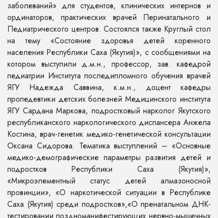
заболеваний» для студентов, клинических интернов и
ординаторов, практических врачей Перинатального и
Педиатрического центров. Состоялся также Круглый стол
на тему «Состояние здоровья детей коренного
населения Республики Саха (Якутия)», с сообщениями на
котором выступили д.м.н., профессор, зав. кафедрой
педиатрии Института последипломного обучения врачей
ЯГУ Надежда Саввина, к.м.н., доцент кафедры
пропедевтики детских болезней Медицинского института
ЯГУ Сардана Маркова, подростковый нарколог Якутского
республиканского наркологического диспансера Анжела
Костина, врач-генетик медико-генетической консультации
Оксана Сидорова. Тематика выступлений – «Основные
медико-демографические параметры развития детей и
подростков Республики Саха (Якутия)»,
«Микроэлементный статус детей алмазоносной
провинции», «О наркотической ситуации в Республике
Саха (Якутия) среди подростков»,«О пренатальном ДНК-
тестировании поздноманифестирующих нервно-мышечных