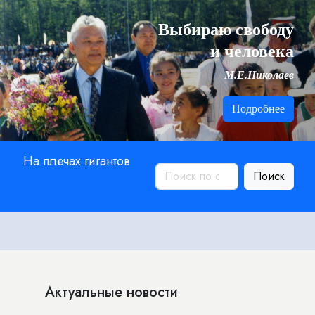
Выбираю свободу
и человека
М.Е.Николаев
Подробнее
На плечах гигантов
Поиск
Актуальные новости