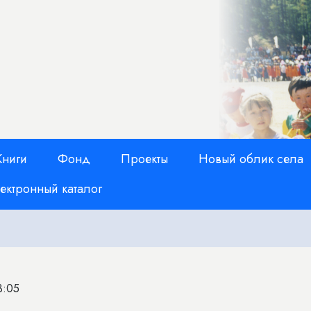
Книги
Фонд
Проекты
Новый облик села
ектронный каталог
3:05