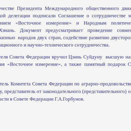
качестве Президента Международного общественного дви
ской делегации подписали Соглашение о сотрудничестве 
нием «Восточное измерение» и Народным политиче
Хэнань. Документ предусматривает проведение совме
 жизнью
народов двух стран, содействие развитию двусторо
тиционного и научно-технического сотрудничества.
теля Совета Федерации вручил Цзинь Суйдуну
высшую на
я «Восточное измерение», а также памятный подарок С
атель Комитета Совета Федерации по аграрно-продовольств
, представитель от законодательного (представительного) 
асти в Совете Федерации Г.А.Горбунов.