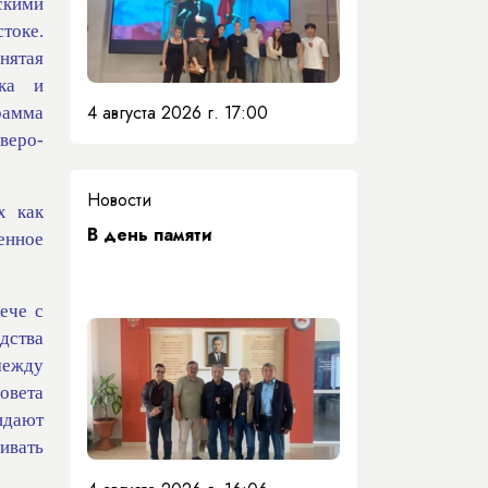
скими
стоке.
нятая
ока и
4 августа 2026 г. 17:00
рамма
веро-
Новости
х как
​В день памяти
енное
ече с
дства
между
овета
идают
ивать