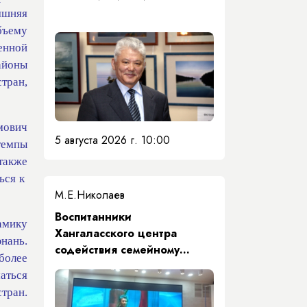
яшняя
бъему
енной
айоны
тран,
мович
5 августа 2026 г. 10:00
темпы
также
ься к
М.Е.Николаев
​Воспитанники
амику
Хангаласского центра
нань.
содействия семейному
более
воспитанию почтили память
аться
Первого Президента Якутии
тран.