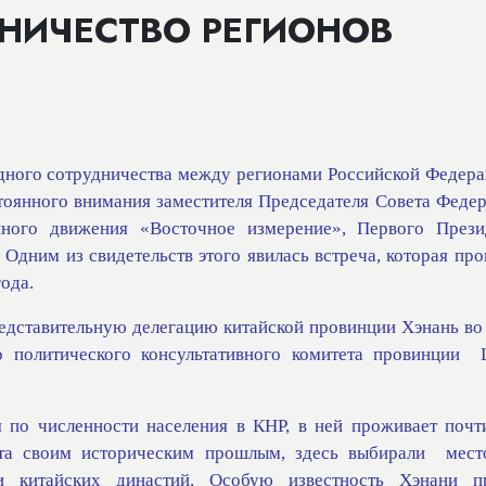
ДНИЧЕСТВО РЕГИОНОВ
одного сотрудничества между регионами Российской Федера
тоянного внимания заместителя Председателя Совета Федер
ного движения «Восточное измерение», Первого Прези
 Одним из свидетельств этого явилась встреча, которая пр
ода.
едставительную делегацию китайской провинции Хэнань во 
 политического консультативного комитета провинции
 по численности населения в КНР, в ней проживает почт
та своим историческим прошлым, здесь выбирали
мест
и китайских династий. Особую известность Хэнани п