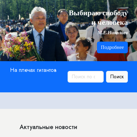
Выбираю свободу
и человека
М.Е.Николаев
Подробнее
На плечах гигантов
Поиск
Актуальные новости