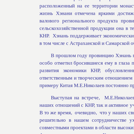
расположенный на ее территории монас
жизнь Хэнани отмечена яркими достиж
валового регионального продукта пров
сельскохозяйственной продукции она в т
КНР.
Хэнань поддерживает экономически
в том числе с Астраханской и Самарской о
В прошлом году провинцию Хэнань п
особо отметил бросившиеся ему в глаза 
развития экономики КНР, обусловлен
ответственным и творческим отношением 
примеру Китая М.Е.Николаев постоянно пр
Выступая на встрече,
М.Е.Николае
наших отношений с КНР, так и активное у
В то же время,
очевидно,
что у наших св
решительно в нашем сотрудничестве ух
совместными проектами в области высоки