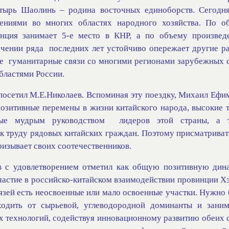
тырь Шаолинь – родина восточных единоборств. Сегодн
ениями во многих областях народного хозяйства. По о
инция занимает 5-е место в КНР, а по объему произвед
ечении ряда
последних лет устойчиво опережает другие р
е
гуманитарные связи со многими регионами зарубежных с
бластями России.
осетил М.Е.Николаев. Вспоминая эту поездку, Михаил Ефи
позитивные перемены в жизни китайского народа, высокие 
ные мудрым руководством
лидеров этой страны, а 
к труду рядовых китайских граждан. Поэтому присматриват
изывает своих соотечественников.
в с удовлетворением отметил как общую позитивную дин
частие в российско-китайском взаимодействии провинции Хэ
язей есть неосвоенные или мало освоенные участки. Нужно 
одить от сырьевой, углеводородной доминанты и заним
х технологий, содействуя инновационному развитию обеих с