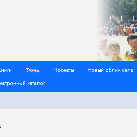
Книги
Фонд
Проекты
Новый облик села
ектронный каталог
5