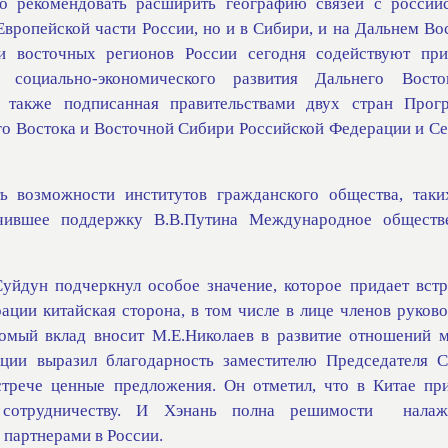
о рекомендовать расширить географию связей с россий
Европейской части России, но и в Сибири, и на Дальнем Во
и восточных регионов России сегодня содействуют при
я социально-экономического развития Дальнего Вост
а также подписанная правительствами двух стран Прог
о Востока и Восточной Сибири Российской Федерации и Се
ь возможности институтов гражданского общества, таки
чившее поддержку В.В.Путина Международное обществ
уйдун подчеркнул особое значение, которое придает встр
ации китайская сторона, в том числе в лице членов руково
сомый вклад вносит М.Е.Николаев в развитие отношений 
ации выразил благодарность заместителю Председателя С
стрече ценные предложения. Он отметил, что в Китае пр
 сотрудничеству. И Хэнань полна решимости
налаж
 партнерами в России.