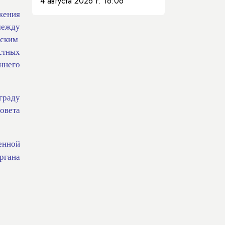
4 августа 2026 г. 16:06
жения
между
ским
стных
ннего
граду
овета
енной
органа