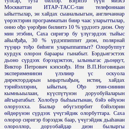
тупсар, тута биллэр. Бэ
ђ
э
һ
ээ т
үү
н миэхэ
Москваттан ИТАР-ТАСС-тан телефоннаан
ыйыттылар, эн хайдах сыаналыыгын, англичаннар
үө
рэхтэрин программатын биир чаас уларыттылар,
онно о
ђ
о
үө
рэ
ђ
ин билиитэ 10 %
ү
рдээтэ диэн. Ону
мин этэбин, Саха сиригэр бу
ү
л
ү
гэрдээх тыйыс
айыл
ђ
а
ђ
а, 30 %
ү
рдэппиппит диэн, полярнай
т
үүңң
э то
ђ
о би
һ
иги уларыппаппыт? Олорбуппут
курдук олорон бараары гынабыт. Бэрдьигэстээх
дьоно с
ү
рдээх бэрээдэктээх, ылыныгас дьо
ңң
ут,
Виктор Петрович кэпсиэ
ђ
э. Ити В.П.Ноговицын
эксперименинэн
ү
лэлиир
ү
с оскуола
директордарын ы
ң
ыртыа
ђ
ы
ң
, исти
ң
, хайдах
тэрийэллэрин, ыйыты
ң
. О
ђ
о этин-сиинин
кымньыылаан, к
үү
сп
ү
т
ү
нэн доруобуйаларын
айгыратабыт. Холобур бы
һ
ыытынан, бэйэ
ө
й
ү
нэн
олоруохха. Былыр
ө
б
ү
гэлэрбит бэйэлэрин
ө
йд
ө
р
ү
нэн с
ү
рдээх
ү
ч
ү
гэйдик олорбуттара. Саха
олорор сиригэр бэрээдэк баар,
ү
ч
ү
гэйдик дьа
һ
анан
олороллор, доруобайдар диэн былыргы