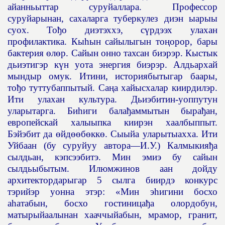
айанньыттар суруйаллара. Профессор
суруйарынан, сахаларга туберкулез диэн ыарыы
суох. То
ђ
о диэтэххэ, с
ү
рдээх улахан
профилактика. Кы
һ
ын сайылыгын то
ң
орор, бары
бактерия
ө
л
ө
р. Сайын онно тахсан биэрэр. Кыстык
дьиэтигэр к
ү
н уота энергия биэрэр. Алдьархай
мындыр омук. Итини, историябытыгар баары,
то
ђ
о туттубаппытый. Са
ң
а хайысхалар киирдилэр.
Ити улахан культура. Дьиэбитин-уоппутун
уларытарга. Би
һ
иги бала
ђ
аммытын быра
ђ
ан,
европейскай халыыпка киирэн хаалбыппыт.
Бэйэбит да
ө
йд
өө
б
ө
кк
ө
. Сыыйа уларытыахха. Ити
Уйбаан (бу суруйуу автора—И.У.) Калмыкия
ђ
а
сылдьан, кэпсээбитэ. Мин эмиэ бу сайын
сылдьыбытым. Илюмжинов аан дойду
архитектордарыгар 5 сылга биирдэ конкурс
тэрийэр уонна этэр: «Мин э
һ
игини босхо
а
һ
атабын, босхо гостиница
ђ
а олордобун,
матырыйаалынан хааччыйабын, мрамор, гранит,