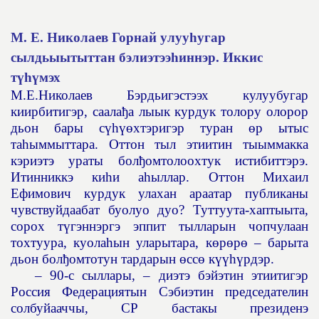
М. Е. Николаев Горнай улууһугар
сылдьыытыттан бэлиэтээ
һ
иннэр. Иккис
т
үһү
мэх
М.Е.Николаев Бэрдьигэстээх кулуубугар
киирбитигэр, саала
ђ
а лыык курдук толору олорор
дьон бары с
үһүө
хтэригэр туран
ө
р ытыс
та
һ
ыммыттара. Оттон тыл этиитин тыыммакка
кэриэтэ ураты бол
ђ
омтолоохтук истибиттэрэ.
Итинниккэ ки
һ
и а
һ
ыллар. Оттон Михаил
Ефимович курдук улахан араатар публиканы
чувствуйдаабат буолуо дуо? Туттуута-хаптыыта,
сорох т
ү
гэннэргэ эппит тылларын чопчулаан
тохтуура, куола
һ
ын уларытара, к
ө
р
ө
р
ө
– барыта
дьон бол
ђ
омтотун тардарын
ө
сс
ө
к
үүһү
рдэр.
– 90-с сыллары, – диэтэ бэйэтин этиитигэр
Россия Федерациятын Сэбиэтин председателин
солбуйааччы, СР бастакы президенэ