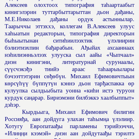
Алексеев олохтоох типография та
һ
аартаабыт
кинигэлэрин туттарбыттарыттан дьон да
ђ
аны,
М.Е.Николаев да
ђ
аны ордук астыннылар.
Таарыччы эттэххэ, коллегам В.Алексеев улуус
ха
һ
ыатын редакторын, типография директорын
бы
һ
ыытынан сити
һ
иилээхтик
ү
лэлиирин
бэлиэтиэхпин ба
ђ
арабын. А
ђ
ыйах ахсааннаах
нэ
һ
илиэнньэлээх улууска сыл аайы «Чыпчаал»
диэн кинигэни, литературнай сурунаалы,
с
үү
счэкэ
ђ
э тиийэ араас та
һ
аарыылары
бэчээттэтэрин с
өђө
б
ү
н. Михаил Ефимовичтыын
к
ө
рс
үһүү
б
ү
пп
ү
т
ү
н кэннэ дьон тар
ђ
аспакка
ө
р
кулуупка сылдьыбыта уонна «ки
һ
и истэ туруон
курдук са
ң
арар. Бириэмэни билбэккэ хаалбыппыт»
дэ
һ
эр.
Кырдьыга, Михаил Ефимович билигин
Россия
ђ
а, аан дойдуга улахан та
һ
ым
ң
а
ү
лэлиир.
Хотугу Европатаа
ђ
ы парламены тэрийээччи,
«Или
ңң
и кээмэй» диэн аан дойдутаа
ђ
ы тэрилтэ