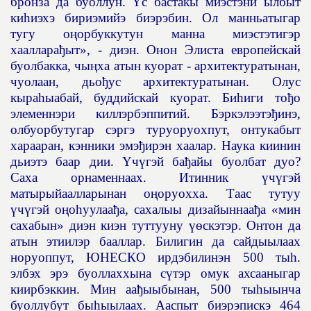
бронза да буоллун.
Ү
с бастакы миэстэни ылбыт
ки
һ
иэхэ бириэмийэ биэрэбин. Ол манньатыгар
тугу о
ң
орбуккутун манна миэстэтигэр
хааллара
ђ
ыт», - диэн. Онон Элиста европейскай
буолбакка, чы
ң
ха атын куорат - архитектуратынан,
чуолаан, дьо
ђ
ус архитектуратынан. Олус
кыра
һ
ыабай, буддийскай куорат. Би
һ
иги то
ђ
о
элеменнэри киллэрбэппитий. Бэркэлээтэ
ђ
инэ,
олбуорбутугар сэргэ туруоруохпут, онтукабыт
харааран, кэнники эмэ
ђ
ирэн хаалар. Наука киинин
дьиэтэ баар дии.
Ү
ч
ү
гэй ба
ђ
айы буолбат дуо?
Саха орнаменнаах. Итинник
ү
ч
ү
гэй
матырыйаалларынан о
ң
оруохха. Таас тутуу
ү
ч
ү
гэй о
ң
о
һ
уулаа
ђ
а, сахалыы дизай
ы
ннаа
ђ
а «мин
сахабын» диэн киэн туттууну
үө
скэтэр. Онтон да
атын этиилэр бааллар. Билигин да сайдыылаах
норуоппут, ЮНЕСКО ирдэбилинэн 500 ты
һ
.
элбэх эрэ буоллаххына с
ү
тэр омук ахсааныгар
киирбэккин. Мин аа
ђ
ыыбынан, 500 ты
һ
ыынча
буоллубут бы
һ
ыылаах. Ааспыт биэрэпискэ 464