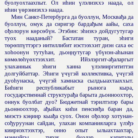
буолуохтаахпыт. Ол и
һ
ин
ү
лэлиэххэ наада, ол
и
һ
ин
үө
рэниэххэ наада.
Мин Санкт-Петербурга да буоллун, Москва
ђ
а да
буоллун, омук да сиригэр барда
ђ
ым аайы, саха
о
ђ
олорун к
ө
рс
ө
б
ү
н. Этэбин: э
һ
иэхэ дойдугутугар
туох нааданый? Бастатан туран, э
һ
иги
т
ө
р
ө
пп
ү
ттэргэ иитиллибит иэстээххит диэн саха
ө
с
хо
һ
оонун туту
һ
ан, дьо
ңң
утугар
ү
б
ү
нэн-а
һ
ынан
к
ө
м
ө
л
өһүө
хтээххит. Ийэлэргит-а
ђ
аларгыт
улаханнык э
һ
иги ханна
ү
лэлииргититтэн
долгуйбаттар. Э
һ
иги
ү
ч
ү
гэй коллективка,
ү
ч
ү
гэй
дуо
һ
унаска,
ү
ч
ү
гэй хамнаска сылдьыахтааххыт.
Би
һ
иги республикабыт рынога кыра,
государственнай структура
ђ
а барыта дьонноохтор,
оннук буолбат дуо? Бюджетнай тэрилтэлэр бары
дьонноохтор, а
ђ
ыйах ки
һ
и пенсия
ђ
а баран да,
миэстэ кэ
ң
иир кыа
ђ
а суох. Онон о
ђ
олор хотунан-
со
ђ
уруунан сайдан, улахан компанияларга
ү
лэ
ђ
э
киириэхтээхтэр, онно опыт ылыахтаахтар,
ма
ң
найгы тирэх буолар капиталы