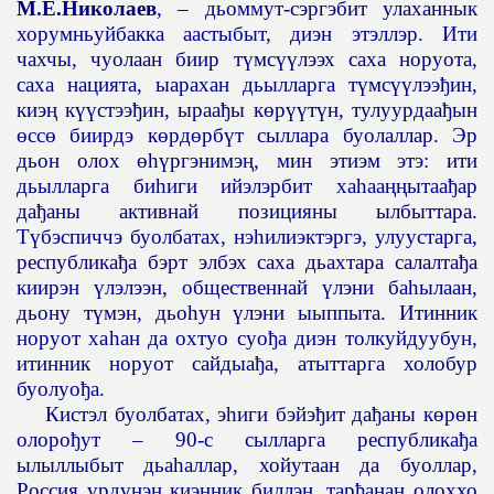
М.Е.Николаев
, – дьоммут-сэргэбит улаханнык
хорумньуйбакка аастыбыт, диэн этэллэр. Ити
чахчы, чуолаан биир т
ү
мс
үү
лээх саха норуота,
саха нацията, ыарахан дьылларга т
ү
мс
үү
лээ
ђ
ин,
киэ
ң
к
үү
стээ
ђ
ин, ыраа
ђ
ы к
ө
р
үү
т
ү
н, тулуурдаа
ђ
ын
ө
сс
ө
биирдэ к
ө
рд
ө
рб
ү
т сыллара буолаллар. Эр
дьон олох
өһү
ргэнимэ
ң
, мин этиэм этэ: ити
дьылларга би
һ
иги ийэлэрбит ха
һ
аа
ңң
ытаа
ђ
ар
да
ђ
аны активнай позицияны ылбыттара.
Т
ү
бэспиччэ буолбатах, нэ
һ
илиэктэргэ, улуустарга,
республика
ђ
а бэрт элбэх саха дьахтара салалта
ђ
а
киирэн
ү
лэлээн, общественнай
ү
лэни ба
һ
ылаан,
дьону т
ү
мэн, дьо
һ
ун
ү
лэни ыыппыта. Итинник
норуот ха
һ
ан да охтуо суо
ђ
а диэн толкуйдуубун,
итинник норуот сайдыа
ђ
а, атыттарга холобур
буолуо
ђ
а.
Кистэл буолбатах, э
һ
иги бэйэ
ђ
ит да
ђ
аны к
ө
р
ө
н
олоро
ђ
ут – 90-с сылларга республика
ђ
а
ылыллыбыт дьа
һ
аллар, хойутаан да буоллар,
Россия
ү
рд
ү
нэн киэ
ң
ник биллэн, тар
ђ
анан олоххо