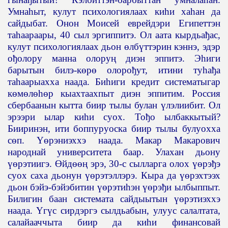
Умна
һ
ыт, кулут психологиялаах ки
һ
и ха
һ
ан да
сайдыбат. Онон Моисей еврейдэри Египеттэн
та
һ
аараары, 40 сыл эргиппитэ. Ол аата кырдьа
ђ
ас,
кулут психологиялаах дьон
ө
лб
ү
ттэрин кэннэ, эдэр
о
ђ
олору манна олору
ң
диэн эппитэ. Э
һ
иги
барытын билэ-к
ө
р
ө
олоро
ђ
ут, итини ту
һ
а
ђ
а
та
һ
аарыахха наада. Би
һ
иги кредит систематыгар
к
ө
м
ө
л
өһө
р кыахтаахпыт диэн эппитим. Россия
сбербаанын кытта биир тылы булан
ү
лэлиибит. Ол
эрээри ылар ки
һ
и суох. То
ђ
о ылбаккытый?
Бииринэн, ити боппуруоска биир тылы булуохха
с
ө
п.
Үө
рэниэххэ наада. Макар Макарович
народнай университета баар. Улахан дьону
үө
рэтиигэ.
Ө
йд
өөң
эрэ, 30-с сылларга олох
үө
рэ
ђ
э
суох саха дьонун
үө
рэтэллэрэ. Кыра да
үө
рэхтээх
дьон бэйэ-бэйэбитин
үө
рэти
һ
эн
үө
рэ
ђ
и ылбыппыт.
Билигин баан системата сайдыытын
үө
рэтиэххэ
наада.
Ү
г
ү
с сирдэргэ сылдьабын, улуус салалтата,
салайааччыта биир да ки
һ
и финансовай