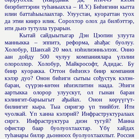
биэрбиттэрин ту
һ
аныахха – И.У.) Би
һ
игини кытта
илии батта
һ
ыылаахтар. Улуустан, куораттан туох
да этии киирэ илик. Сорохтор олох да билбэттэр,
ити дьиэ тутулла турарын.
Кытай сайдыытыгар Дэн Цэопин улуута
манныкка – эппитэ, реформа, а
һ
а
ђ
ас буолуу.
Холобур, Шанхай 20 мөл. нэ
һ
илиэнньэлээх. Онно
аан дойду 500 чулуу компаниялара
ү
лэлии
олороллор. Холобур, Майкрософт, Адидас. Бу
биир куоракка. Оттон би
һ
иэхэ биир компания
кэлэр дуо? Онон би
һ
иги сытыы со
ђ
устук кэлэн-
баран, с
үү
рэн-к
ө
т
ө
н и
һ
иэхпитин наада. Э
һ
иги
аартыкка олорор улуускут, ол гынан баран
кэлиигит-барыыгыт а
ђ
ыйах. Онон к
ө
р
үү
г
ү
т-
билиигит кыра. Тыа сиригэр
ү
п тиийбэт. Ити
чуолкай.
Ү
п ханна кэлэрий? Инфраструктуралаах
сиргэ. Инфраструктура диэн тугуй? Манна
офистар баар буолуохтаахтар.
Ү
б
ү
хайдах
ту
һ
анары билэр дьонноох буолуохтаахпыт. Россия