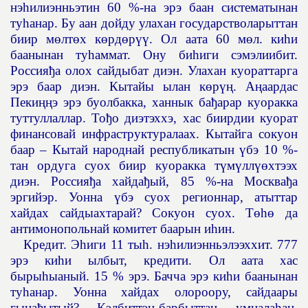
нэ
һ
илиэнньэтин 60 %-на эрэ баан систематынан
ту
һ
анар. Бу аан дойду улахан государстволарыттан
биир м
ө
лт
ө
х к
ө
рд
ө
р
үү
. Ол аата 60 м
ө
л. ки
һ
и
баанынан ту
һ
аммат. Ону би
һ
иги сэмэлиибит.
Россия
ђ
а олох сайдыбат диэн. Улахан куораттарга
эрэ баар диэн. Кытайы ылан к
ө
р
үң
. А
ң
аардас
Пеки
ңң
э эрэ буолбакка, ханнык ба
ђ
арар куоракка
туттуллаллар. То
ђ
о диэтэххэ, хас биирдии куорат
финансовай инфраструктуралаах. Кытайга сокуон
баар – Кытай народнай республикатын
ү
бэ 10 %-
тан ордуга суох биир куоракка т
ү
м
ү
лл
үө
хтээх
диэн. Россия
ђ
а хайда
ђ
ый, 85 %-на Москва
ђ
а
эргийэр. Уонна
ү
бэ суох регионнар, атыттар
хайдах сайдыахтарай? Сокуон суох. Т
өһө
да
антимонопольнай комитет баарын и
һ
ин.
Кредит. Э
һ
иги 11 ты
һ
. нэ
һ
илиэнньэлээххит. 777
эрэ ки
һ
и ылбыт, кредити. Ол аата хас
быры
һ
ыаный. 15 % эрэ. Бачча эрэ ки
һ
и баанынан
ту
һ
анар. Уонна хайдах олороору, сайдаары
гына
ђ
ытый? Кэлбиттэн-барбыттан умнала
һ
ан.