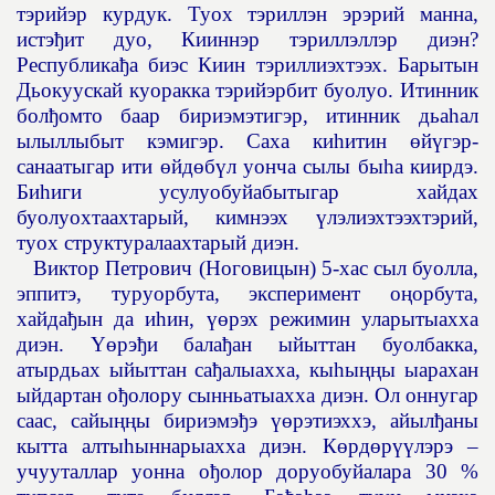
тэрийэр курдук. Туох тэриллэн эрэрий манна,
истэ
ђ
ит дуо, Кииннэр тэриллэллэр диэн?
Республика
ђ
а биэс Киин тэриллиэхтээх. Барытын
Дьокуускай куоракка тэрийэрбит буолуо. Итинник
бол
ђ
омто баар бириэмэтигэр, итинник дьа
һ
ал
ылыллыбыт кэмигэр. Саха ки
һ
итин
ө
й
ү
гэр-
санаатыгар ити
ө
йд
ө
б
ү
л уонча сылы бы
һ
а киирдэ.
Би
һ
иги усулуобуйабытыгар хайдах
буолуохтаахтарый, кимнээх
ү
лэлиэхтээхтэрий,
туох структуралаахтарый диэн.
Виктор Петрович (Ноговицын) 5-хас сыл буолла,
эппитэ, туруорбута, эксперимент о
ң
орбута,
хайда
ђ
ын да и
һ
ин,
үө
рэх режимин уларытыахха
диэн.
Үө
рэ
ђ
и бала
ђ
ан ыйыттан буолбакка,
атырдьах ыйыттан са
ђ
алыахха, кы
һ
ы
ңң
ы ыарахан
ыйдартан о
ђ
олору сынньатыахха диэн. Ол оннугар
саас, сайы
ңң
ы бириэмэ
ђ
э
үө
рэтиэххэ, айыл
ђ
аны
кытта алты
һ
ыннарыахха диэн. К
ө
рд
ө
р
үү
лэрэ –
учууталлар уонна о
ђ
олор доруобуйалара 30 %