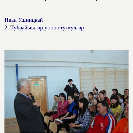
Иван Ушницкай
2. Ту
һ
аайыылар уонна тускуллар