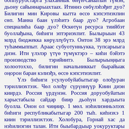
боппуруостарга улаханнык
ө
й
ү
н-санаатын т
ү
мэн,
дьону сайыннарыахтаах. Итиннэ с
ө
б
ү
лэ
һ
э
ђ
ит дуо?
Билигин мин Кировы кытта
ө
сс
ө
кэпсэтиэхпин
с
ө
п. Манна баан
ү
лэ
һ
итэ баар дуо? Агробаан
специали
һ
а баар дуо?
Ө
ск
ө
т
ү
н ресурса тиийбэт
буолла
ђ
ына, би
һ
иги эптэриэхпит. Былырыын 43
млрд бюджекка к
ө
р
ү
лл
ү
б
ү
тэ. Онтон 38 эрэ млрд
ту
һ
аммыппыт. Араас субуотунньукка, тупсарыыга
диэн. Ити
ү
лэлэр
ү
т
үө
т
ү
м
ү
ктэрэ – ки
һ
и бэйэтэ
производство тэрийиитэ. Былырыы
ңң
ыга
холоотоххо, билигин начальниккыт бырайыак
о
ң
орон баран кэлиэ
ђ
э,
ө
сс
ө
кэпсэтиэхпит.
Ү
лэ би
һ
иги усулуобуйабытыгар оло
ђ
уран
тэриллиэхтээх. Ч
ө
л оло
ђ
у с
ү
р
ү
нн
үү
р Киин диэн
киирдэ. Россия
ү
рд
ү
нэн. Россия доруобуйатын
харыстабыла сайдар биир дьо
һ
ун хардыыта
буолла. Онон ол чи
ң
иир. 1 м
ө
л. нэ
һ
илиэнньэлээх
би
һ
иги республикабытыгар 200 ты
һ
. ки
һ
иэхэ 1
киин тэриллиэхтээх. Холобура, Горнай хас да
нэ
һ
илиэгин талан. Ити быыбардыыр уокуруктары