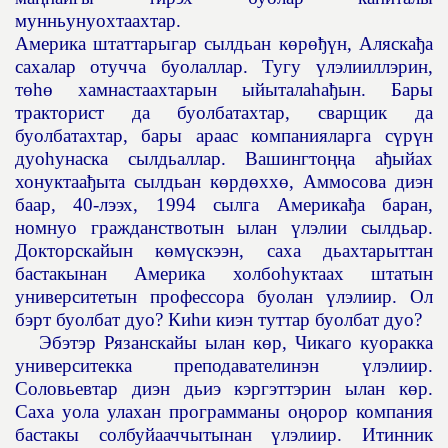
мунньунуохтаахтар.
Америка штаттарыгар сылдьан к
ө
р
өђү
н, Аляска
ђ
а
сахалар отучча буолаллар. Тугу
ү
лэли
и
ллэрин,
т
өһө
хамнастаахтарын ыйытала
һ
а
ђ
ын. Бары
тракторист да буолбатахтар, сварщик да
буолбатахтар, бары араас компанияларга с
ү
р
ү
н
дуо
һ
унаска сылдьаллар. Вашингто
ңң
а а
ђ
ыйах
хонуктаа
ђ
ыта сылдьан к
ө
рд
ө
хх
ө
, Аммосова диэн
баар, 40-лээх, 1994 сылга Америка
ђ
а баран,
номнуо гражданствотын ылан
ү
лэлии сылдьар.
Докторскайын к
ө
м
ү
скээн, саха дьахтарыттан
бастакынан Америка холбо
һ
уктаах штатын
университетын профессора буолан
ү
лэлиир. Ол
бэрт буолбат дуо? Ки
һ
и киэн туттар буолбат дуо?
Эбэтэр Рязанскайы ылан к
ө
р, Чикаго куоракка
университекка преподавателинэн
ү
лэлиир.
Соловьевтар диэн дьиэ кэргэттэрин ылан к
ө
р.
Саха уола улахан программаны о
ң
орор компания
бастакы солбуйааччытынан
ү
лэлиир. Итинник