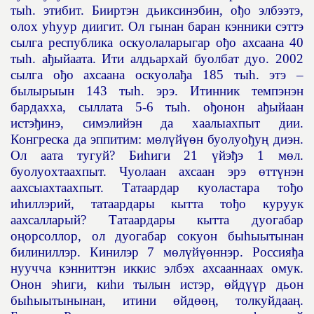
ты
һ
. этибит. Бииртэн дьиксинэбин, о
ђ
о элбээтэ,
олох у
һ
уур диигит. Ол гынан баран кэнники сэттэ
сылга республика оскуолаларыгар о
ђ
о ахсаана 40
ты
һ
. а
ђ
ыйаата. Ити алдьархай буолбат дуо. 2002
сылга о
ђ
о ахсаана оскуола
ђ
а 185 ты
һ
. этэ –
былырыын 143 ты
һ
. эрэ. Итинник темпэнэн
бардахха, сыллата 5-6 ты
һ
. о
ђ
онон а
ђ
ыйаан
истэ
ђ
инэ, симэлийэн да хаалыахпыт дии.
Конгреска да эппитим: м
ө
л
ү
й
үө
н буолуо
ђ
у
ң
диэн.
Ол аата тугуй? Би
һ
иги 21
ү
йэ
ђ
э 1 м
ө
л.
буолуохтаахпыт. Чуолаан ахсаан эрэ
ө
тт
ү
нэн
аахсыахтаахпыт. Татаардар куоластара то
ђ
о
и
һ
иллэрий, татаардары кытта то
ђ
о куруук
аахсалларый? Татаардары кытта дуогабар
о
ң
орсоллор, ол дуогабар сокуон бы
һ
ыытынан
билиниллэр. Кинилэр 7 м
ө
л
ү
й
үө
ннэр. Россия
ђ
а
нуучча кэнниттэн иккис элбэх ахсааннаах омук.
Онон э
һ
иги, ки
һ
и тылын истэр,
ө
йд
үү
р дьон
бы
һ
ыытынынан, итини
ө
йд
өөң
, толкуйдаа
ң
.