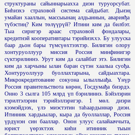
структураны сайыннарыахха диэн туруорсубат.
Би
һ
иэхэ страховой система сайдыбат. Дьиэ
ң
умайан хааллын, массыына
ң
алдьаннын, авария
ђ
а
т
ү
бэсти
ң
? Ким т
ө
л
үү
рүй? Итини ким да билбэт.
Тыа сиригэр араас страховой фондалары,
кредитнэй кооперативтары тэрийиэххэ. Бу улууска
баар дьон бары т
ү
мс
үө
хтээхтэр. Билигин олору
хонтуруоллуур миссия Россия минфинигэр
с
ү
ктэрилиннэ. Урут ким да салайбат этэ. Билигин
ким да харчыны ылан баран с
ү
тэн хаалыа суо
ђ
а.
Хонтуруоллуур буоллахтарына, сайдыахтара.
Микрокредитование сокуона ылыллыа
ђ
а.
Ү
н
ү
р
Россия правительствота к
ө
р
ө
н, Госдума
ђ
а биэрдэ.
Онно 3 сылга 105 млрд
ү
п бэрилиннэ. Бэйэлэрин
тэрилтэлэрин тэрийэллэригэр. 1 м
ө
л. диэри
кээмэйдээх,
ү
лэ миэстэтин та
һ
аардыннар диэн.
Итинник хардыылар, кыра да буоллаллар, Россия
ү
рд
ү
нэн син бааллар. Онон улуус салайааччыта,
юрист
үө
рэхтээх ки
һ
и итинник тыын