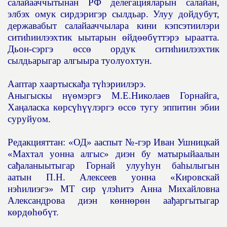
салайааччытынан РФ делегацияларын салайан,
элбэх омук сирдэригэр сылдьар. Улуу дойдубут,
державабыт салайааччылара кини кэпсэтиилэри
сити
һ
иилээхтик ыытарын
ө
йд
өө
б
ү
ттэрэ ыраатта.
Дьон-сэргэ
ө
сс
ө
ордук сити
һ
иилээхтик
сылдьарыгар алгыыра туолуохтун.
Ааптар хаартыска
ђ
а т
үһ
эриилэрэ.
Аныгыскы н
үө
мэргэ М.Е.Николаев Горнайга,
Ха
ң
аласка к
ө
рс
үһүү
лэргэ
ө
сс
ө
тугу эппитин эбии
суруйуом.
Редакцияттан: «ОД» ааспыт №-гэр Иван Ушницкай
«Махтал уонна алгыс» диэн бу матырыйаалын
са
ђ
аланыытыгар Горнай улуу
һ
ун ба
һ
ылыгын
аатын П.Н. Алексеев уонна «Кировскай
нэ
һ
илиэгэ» МТ сир
ү
лэ
һ
итэ Анна Михайловна
Александрова диэн к
ө
нн
ө
р
ө
н аа
ђ
аргытыгар
к
ө
рд
өһө
б
ү
т.