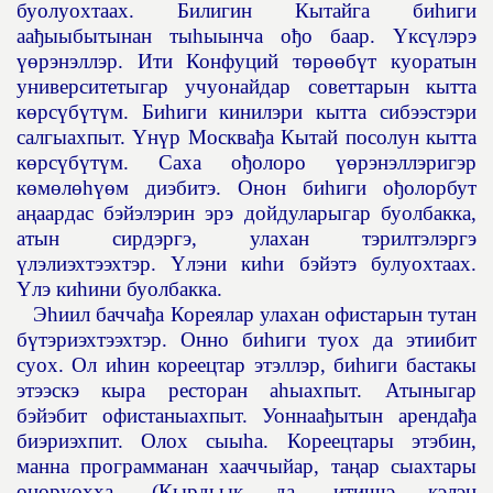
буолуохтаах. Билигин Кытайга би
һ
иги
аа
ђ
ыыбытынан ты
һ
ыынча о
ђ
о баар.
Ү
кс
ү
лэрэ
үө
рэнэллэр. Ити Конфуций т
ө
р
өө
б
ү
т куоратын
университетыгар учуонайдар советтарын кытта
к
ө
рс
ү
б
ү
т
ү
м. Би
һ
иги кинилэри кытта сибээстэри
салгыахпыт.
Ү
н
ү
р Москва
ђ
а Кытай посолун кытта
к
ө
рс
ү
б
ү
т
ү
м. Саха о
ђ
олоро
үө
рэнэллэригэр
к
ө
м
ө
л
өһүө
м диэбитэ. Онон би
һ
иги о
ђ
олорбут
а
ң
аардас бэйэлэрин эрэ дойдуларыгар буолбакка,
атын сирдэргэ, улахан тэрилтэлэргэ
ү
лэлиэхтээхтэр.
Ү
лэни ки
һ
и бэйэтэ булуохтаах.
Ү
лэ ки
һ
ини буолбакка.
Э
һ
иил бачча
ђ
а Кореялар улахан офистарын тутан
б
ү
тэриэхтээхтэр. Онно би
һ
иги туох да этиибит
суох. Ол и
һ
ин кореецтар этэллэр, би
һ
иги бастакы
этээскэ кыра ресторан а
һ
ыахпыт. Атыныгар
бэйэбит офистаныахпыт. Уоннаа
ђ
ытын аренда
ђ
а
биэриэхпит. Олох сыы
һ
а. Кореецтары этэбин,
манна программанан хааччыйар, та
ң
ар сыахтары
о
ң
оруохха. (Кырдьык да, итиччэ кэлэн