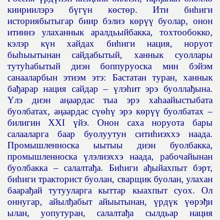
киириилэрэ б
ү
г
ү
н к
ө
ст
ө
р. Ити би
һ
иги
историябытыгар биир бэлиэ к
ө
р
үү
буолар, онон
итиннэ улаханнык аралдьыйбакка, тохтообокко,
кэлэр к
ү
н хайдах би
һ
иги нация, норуот
бы
һ
ыытынан сайдабытый, ханнык суоллары
туту
һ
абытый диэн боппуруоска мин бэйэм
санааларбын этиэм этэ: Бастатан туран, ханнык
ба
ђ
арар нация сайдар –
ү
лэ
һ
ит эрэ буолла
ђ
ына.
Ү
лэ диэн а
ң
аардас тыа эрэ ха
һ
аайыстыбата
буолбатах, а
ң
аардас с
үөһү
эрэ к
ө
р
үү
буолбатах –
билигин ХХI
ү
йэ. Онон саха норуота бары
салааларга баар буолуутун сити
һ
иэххэ наада.
Промышленноска ыытыы диэн буолбакка,
промышленноска
ү
лэлиэххэ наада, рабочайынан
буолбакка – салалта
ђ
а. Би
һ
иги а
ђ
ыйахпыт бэрт,
би
һ
иги тракторист буолан, сварщик буолан, улахан
баара
ђ
ай тутууларга кыттар кыахпыт суох. Ол
оннугар, айыл
ђ
абыт айыытынан,
ү
рд
ү
к
үө
рэ
ђ
и
ылан, уопутуран, салалта
ђ
а сылдьар нация