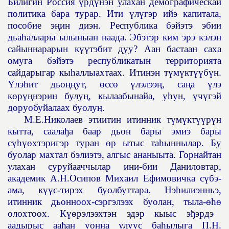
Билигин Россия
ү
рд
ү
нэн улахан демографическай
политика бара турар. Ити
ү
л
ү
гэр ийэ капитала,
пособие э
ң
ин диэн. Республика бэйэтэ эбии
дьа
һ
аллары ылыныан наада. Эбэтэр ким эрэ кэлэн
сайыннарарын к
үү
тэбит дуу? Аан бастаан саха
омуга бэйэтэ республикатын территорията
сайдарыгар кы
һ
аллыахтаах. Итинэн т
ү
м
ү
кт
үү
б
ү
н.
Ү
лэ
һ
ит дьо
ңң
ут,
ө
сс
ө
ү
лэлээ
ң
, са
ң
а
ү
лэ
к
ө
р
үң
нэрин булу
ң
, кылаабынайа, у
һ
ун,
ү
ч
ү
гэй
доруобуйалаах буолу
ң
.
М.Е.Николаев этиитин итинник т
ү
м
ү
кт
үү
р
ү
н
кытта, саала
ђ
а баар дьон бары эмиэ бары
с
үһүө
хтэригэр туран
ө
р ытыс та
һ
ыннылар. Бу
буолар махтал бэлиэтэ, алгыс ананыыта. Горнайтан
улахан суруйааччылар ини-бии Даниловтар,
академик А.Н.Осипов Михаил Ефимовичка с
ү
бэ-
ама, к
үү
с-тирэх буолбуттара. Нэ
һ
илиэнньэ,
итинник дьонноох-сэргэлээх буолан, тыла-
өһө
олохтоох. К
үө
рэлээхтэн эдэр кыыс э
ђ
эрдэ
аадырыс аа
ђ
ан уонна улуус ба
һ
ылыга П.Н.