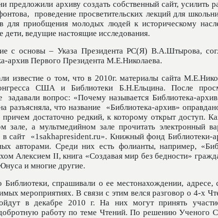
ни предложили архиву создать собственный сайт, усилить р
фонтова,
проведение просветительских лекций для школьни
сов для приобщения молодых людей к историческому насл
е дети, ведущие настоящие исследования.
тие с основы – Указа Президента РС(Я) В.А.Штырова, сог
ека-архив Первого Президента М.Е.Николаева.
ли известие о том, что в 2010г. материалы сайта М.Е.Нико
онгресса США и Библиотеки Б.Н.Ельцина. После прос
е
задавали вопрос: «Почему называется Библиотека-архив,
на разъясняла, что название
«Библиотека-архив» оправдано
 причем достаточно редкий, к которому открыт доступ. К
м зале, а мультмедийном зале прочитать электронный ва
 в сайт
«1
sakhapresident
.
ru
». Книжный фонд Библиотеки-а
ных авторами. Среди них есть фолианты, например, «Биб
рхом Алексием
II
, книга «Создавая мир без бедности» граж
Юнуса и многие другие.
 Библиотеки, спрашивали о ее местонахождении, адресе, с
имых мероприятиях. В связи с этим велся разговор о 4-х Ч
ойдут в декабре 2010 г. На них могут принять участи
 добротную работу по теме Чтений. По решению Ученого С