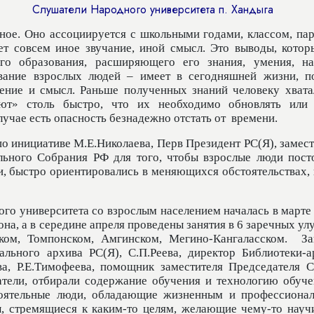
Слушатели Народного университета п. Хандыга
ное. Оно ассоциируется с школьными годами, классом, пар
ет совсем иное звучание, иной смысл. Это выводы, котор
ого образования, расширяющего его знания, умения, на
ование взрослых людей – имеет в сегодняшней жизни, п
чение и смысл. Раньше полученных знаний человеку хвата
ают» столь быстро, что их необходимо обновлять или
учае есть опасность безнадежно отстать от
времени.
о инициативе М.Е.Николаева, Перв Президент РС(Я), замест
льного Собрания РФ для того, чтобы взрослые люди пост
и, быстро ориентировались в меняющихся обстоятельствах, 
го университета со взрослым населением началась в марте 
она, а в середине апреля проведены занятия в 6 заречных ул
ском, Томпонском, Амгинском, Мегино-Кангаласском.
За
ального архива РС(Я), С.П.Реева, директор Библиотеки-а
а, Р.Е.Тимофеева, помощник заместителя Председателя С
тели, отбирали содержание обучения и технологию обуче
стоятельные люди, обладающие жизненным и профессиона
, стремящиеся к каким-то целям, желающие чему-то научи