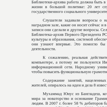
Библиотеки-архива работа должна быть в
жизни в большой политике: 20 лет спу
государственного социального университе
Слушатели задавали вопросы о н
наградном зале, какие он носит сейчас и 
записи они сделали и другие вопросы. Се
Библиотека-архив Первого Президента РС
культуры и образования, системой обеспе
они узнают впервые. Это помогло бы
деятельности.
К сожалению, реальная действит
компьютере, а потому не пользуются Ин
информационной сети. Народному униве
чтобы повысить функциональную грамотнос
Содержание занятий, нацеленных
жителей, опиралось на идеи и дела 8 изве
Мухаммад Юнус из Бангладеш, ко
мира за новаторство и основание Грам
людям. В 2007 г. более 58 % дебиторов б