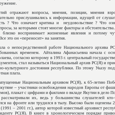
кружение.
ятий отражают вопросы, мнения, позиции, мнения взр
ательно прислушивались к информации, идущей от слушат
сть ? Что означает критика и
неудовольствие ? Что озн
просы, за которыми стоят многие факторы и обстоятельства
, близко воспринимает жизненные явления и потому чу
се это он «переносит» на занятия.
шла о непосредственной работе Национального архива РС
ебованных временем.
Айталина Афанасьевна начала с осн
лаева, согласно которому в 1993 г. центральный государст
окументов, стал называться Национальный архив РС(Я) и пр
но-культурного достояния республики. По этому Указу под
тная плата.
выпущенные Национальным архивом РС(Я), к 65-летию Поб
якутяне – участники освобождения народов Европы от фаш
томов), плакат с цифрами и фактами о вкладе Якутии в дело 
рассматривали их, ведь у большинства слушателей кто-
лся на фронте или трудился в тылу. Высоко были оценены 2
(1991 – 2001 гг.), автор которой известный архивист респ
иденту РС(Я). В книге в хронологическом порядке приво