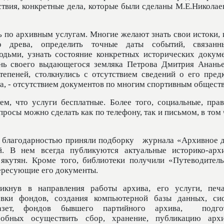
ствия, конкретные дела, которые были сделаны М.Е.Николае
 по архивным услугам. Многие желают знать свои истоки, 
го древа, определить точные даты событий, связан
юдьми, узнать состояние конкретных исторических докуме
знь своего выдающегося земляка Петрова Дмитрия Ананье
епеней, столкнулись с отсутствием сведений о его предк
а, - отсутствием документов по многим спортивным общест
м, что услуги бесплатные. Более того, социальные, прав
просы можно сделать как по телефону, так и письмом, в том
 благодарностью приняли подборку
журнала «Архивное д
й. В нем всегда публикуются актуальные историко-арх
якутян. Кроме того, библиотеки получили «Путеводитель
ересующие его документы.
никнув в направления работы архива, его услуги, печ
овки фондов, создания компьютерной базы данных, си
газет, фондов бывшего партийного архива,
подго
особных осуществить сбор, хранение, публикацию арх