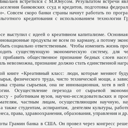
Николаев встретился с М.Юнусом. Результатом встречи явл
селения банковских ссуд и кредитов, подготовка федерал
и». Совсем скоро банки страны начнут работать по прогр
 льготного кредитования с использованием технологии Г
осе выступил с идеей о креативном капитализме. Основная
инновационные продукты не всем по карману, а потому экон
 быть социально ответственным.
Чтобы изменить жизнь про
родить существующую экономическую систему, для ч
 прибавить общественное признание бедных слоев насел
ыль невозможна, признание должно стать единственной нагр
ой книге «Креативный класс: люди, которые меняют буд
сырья, физического труда, чисто технической мощи, а зави
ика страны сырьевая, она не инновационная, хотя в ней 
логии. Осуществление перехода от сырьевой эконом
ссу - работникам вузов, научно-исследовательских и прое
имателям, частным лицам, осуществляющим научную, на
а также студентам, аспирантам,
деятелям культуры, работ
еса, права, здравоохранения, образования, управления и др
оты Грамин банка в США. Он провел через конгресс реше