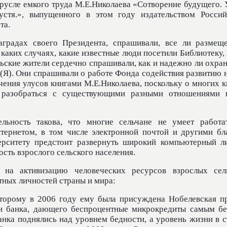
 русле емкого труда М.Е.Николаева «Сотворение будущего. 
стя.», выпущенного в этом году издательством Россий
та.
аградах своего Президента, спрашивали, все ли размещ
в каких случаях, какие известные люди посетили Библиотеку,
льские жители сердечно спрашивали, как и надежно ли охра
(Я). Они спрашивали о работе Фонда содействия развитию н
чения улусов книгами М.Е.Николаева, поскольку о многих к
 разобраться с существующими разными отношениями 
ельность такова, что многие сельчане не умеет работа
тернетом, в том числе электронной почтой и другими бл
рситету предстоит развернуть широкий компьютерный ли
ть взрослого сельского населения.
 на активизацию человеческих ресурсов взрослых сел
стных личностей страны и мира:
торому в 2006 году ему была присуждена Нобелевская п
ин банка, дающего беспроцентные микрокредиты самым б
анка поднялись над уровнем бедности, а уровень жизни в с