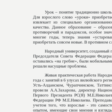
Урок – понятие традиционно школь
Для взрослого слово «уроки» приобрета
извлекает из специально организованн
качества. Данное образование – образ
противоречий и парадоксов, особое зна
многие годы, теперь знания «устарев
приобретать совсем новые. В противном сл
Народный университет, созданный п
Председателя Совета Федерации Федера
оставались «на гребне», были мобильным
решали насущные проблемы.
Живая практическая работа Народно
года с занятий в 6 улусах вилюйского реги
Усть-Алданском, Чурапчинском, Таттин
провели А.А.Захарова, директор Национ
Первого Президента РС(Я) М.Е.Николаев
Федерации РФ М.Е.Николаева. Преподава
учетом того, что взрослые - это само
опытом, имеющие свои мнения и взгляды