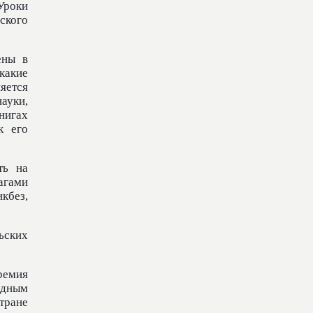
Уроки
ского
ены в
 какие
няется
ауки,
нигах
к его
ть на
агами
кбез,
ьских
ремия
едным
тране