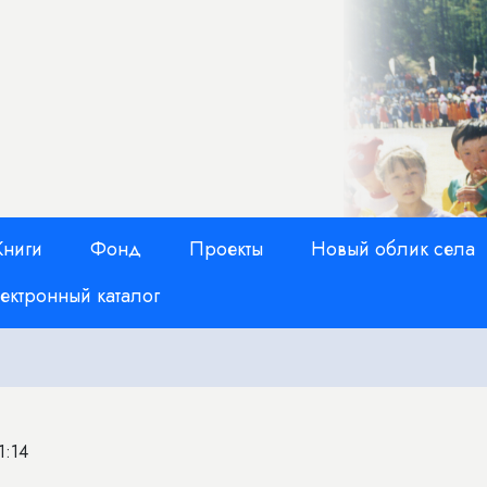
Книги
Фонд
Проекты
Новый облик села
ектронный каталог
1:14