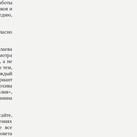
аботы
ков и
едию,
ласно
лаева
мотра
 а не
 тем,
аждый
риант
рхива
лия»,
данина
айте,
тениях
е все
овета