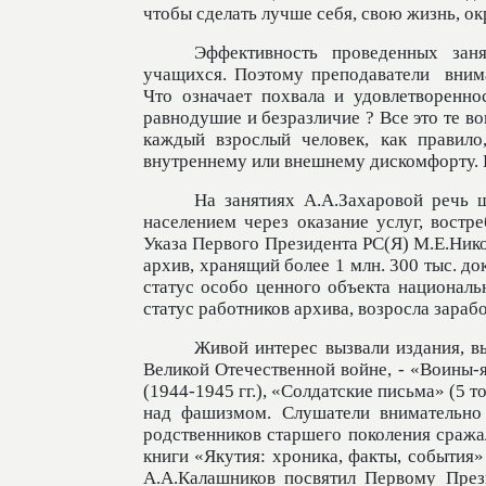
чтобы сделать лучше себя, свою жизнь, о
Эффективность проведенных зан
учащихся. Поэтому преподаватели
вним
Что означает похвала и удовлетворенно
равнодушие и безразличие ? Все это те во
каждый взрослый человек, как правило
внутреннему или внешнему дискомфорту. В
На занятиях А.А.Захаровой речь 
населением через оказание услуг, востр
Указа Первого Президента РС(Я) М.Е.Нико
архив, хранящий более 1 млн. 300 тыс. д
статус особо ценного объекта националь
статус работников архива, возросла зарабо
Живой интерес вызвали издания, 
Великой Отечественной войне, - «Воины-
(1944-1945 гг.), «Солдатские письма» (5 
над фашизмом. Слушатели внимательно 
родственников старшего поколения сража
книги «Якутия: хроника, факты, события» 
А.А.Калашников посвятил Первому През