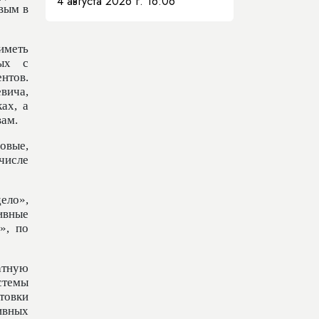
4 августа 2026 г. 16:06
вым в
иметь
ных с
нтов.
вича,
ах, а
вам.
овые,
 числе
ело»,
ивные
», по
атную
стемы
товки
ивных