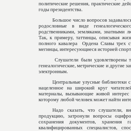
политические решения, практические дей
годы президентства.
Большое число вопросов задавалось
родословные в виде генеалогическо
родственниками, земляками, знатными л
Так, к примеру, таттинцы, описывая жи
полного кавалера
Ордена Славы трех ст
мегинцы, интересующиеся историей спорт
Слушатели были удовлетворены те
генеалогические, метрические и другие за
электронным.
Центральные улусные библиотеки с
нацеленное на широкий круг читателе
материалы, вызывающие живой интерес 
которому любой человек может найти инт
Надо сказать, что слушатели, в
продукцию, затронули вопросы оцифр
сохранения документов, хранения 
квалифицированных специалистов, сп