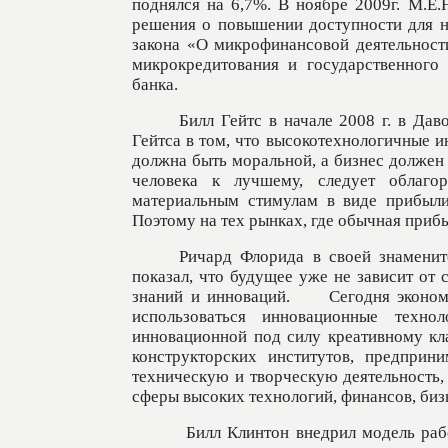
поднялся на 6,7%. В ноябре 2009г. М.Е.
решения о повышении доступности для на
закона «О микрофинансовой деятельност
микрокредитования и государственного
банка.
Билл Гейтс в начале 2008 г. в Дав
Гейтса в том, что высокотехнологичные 
должна быть моральной, а бизнес должен
человека к лучшему, следует облаго
материальным стимулам в виде прибыли
Поэтому на тех рынках, где обычная приб
Ричард Флорида в своей знаменит
показал, что будущее уже не зависит от 
знаний и инноваций.
Сегодня эконом
использоваться инновационные техно
инновационной под силу креативному кла
конструкторских институтов, предприн
техническую и творческую деятельность, 
сферы высоких технологий, финансов, бизн
Билл Клинтон внедрил модель раб