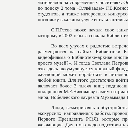
материалов на современных носителях. О
по поиску 2 тома «Эллэйаады» Г.В.Ксено
студентов, а также интересных конкур
поскольку в каждом улусе есть талантливы
С.П.Реева также начала свое заня
которому в 2002 г. была создана Библиот
Во всех улусах с радостью встреча
размещаются на сайтах Библиотеки К
видеофильма о Библиотеке-архиве многи
просто музей?». И тогда Светлана Петров
что здесь аккумулируется книжный фонд,
желающий может поработать в читально
любой книги. Для этого достаточно войти
включает более 3 тысяч книг, подписан
подаренная М.Е.Николаеву самим патриа
мира, Нобелевского лауреата Мухаммада 
Люди, всматриваясь в обустройство
экскурсиях, направлениях работы, провод
Первого Президента РС(Я), которые пр
жеклающие. Для этого надо подготовить