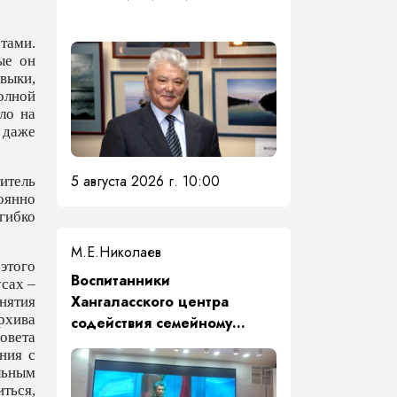
тами.
ые он
выки,
олной
ло на
 даже
5 августа 2026 г. 10:00
итель
оянно
гибко
М.Е.Николаев
этого
​Воспитанники
усах –
Хангаласского центра
нятия
рхива
содействия семейному
овета
воспитанию почтили память
ния с
Первого Президента Якутии
льным
ться,