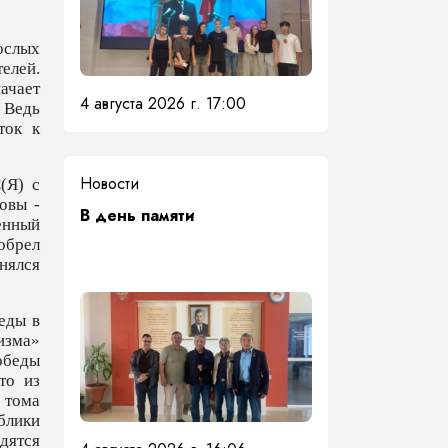
ослых
елей.
ачает
4 августа 2026 г. 17:00
. Ведь
ток к
Новости
(Я) с
овы -
​В день памяти
венный
иобрел
нялся
еды в
изма»
Победы
то из
 тома
ублики
дятся