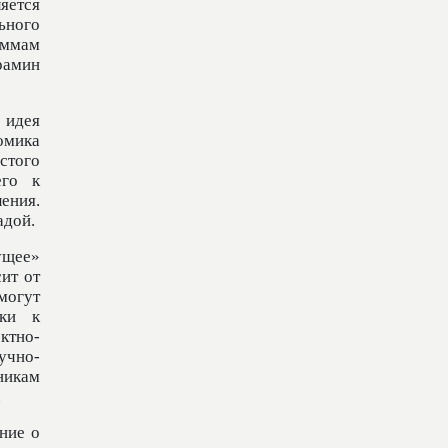
яется
ьного
аммам
рамин
 идея
омика
стого
его к
ения.
адой.
ущее»
сит от
могут
ики к
ктно-
учно-
никам
.
ние о