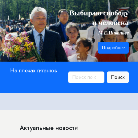
Выбираю свободу
и человека
М.Е.Николаев
Подробнее
На плечах гигантов
Поиск
Актуальные новости