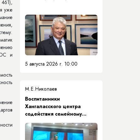
461),
я уже
мание
ения,
стему.
ематик
лению
ШОС и
5 августа 2026 г. 10:00
ость
ность
М.Е.Николаев
​Воспитанники
чение
Хангаласского центра
дартов
содействия семейному
воспитанию почтили память
ности
Первого Президента Якутии