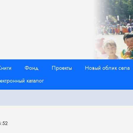
Книги
Фонд
Проекты
Новый облик села
ектронный каталог
3:52