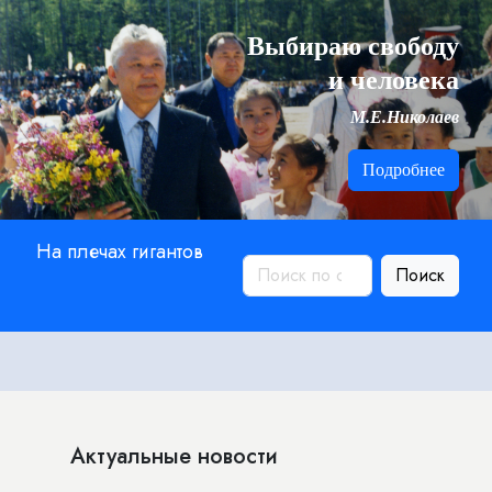
Выбираю свободу
и человека
М.Е.Николаев
Подробнее
На плечах гигантов
Поиск
Актуальные новости