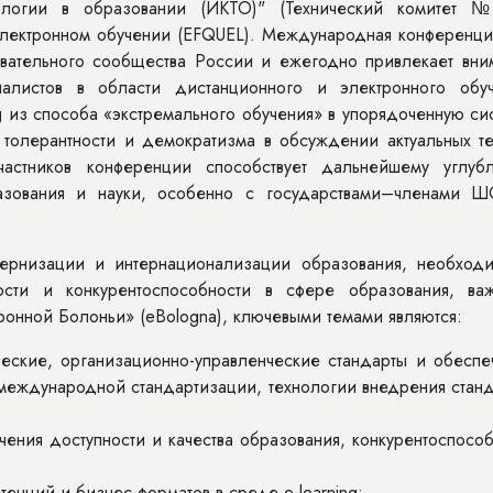
ологии в образовании (ИКТО)" (Технический комитет №
 электронном обучении (EFQUEL). Международная конференци
вательного сообщества России и ежегодно привлекает вни
алистов в области дистанционного и электронного обуч
g из способа «экстремального обучения» в упорядоченную си
, толерантности и демократизма в обсуждении актуальных т
астников конференции способствует дальнейшему углуб
азования и науки, особенно с государствами–членами 
 и интернационализации образования, необходим
ности и конкурентоспособности в сфере образования, важ
ронной Болоньи» (eBologna), ключевыми темами являются:
организационно-управленческие стандарты и обеспе
е международной стандартизации, технологии внедрения стан
 доступности и качества образования, конкурентоспособ
 и бизнес-форматов в среде e-learning;