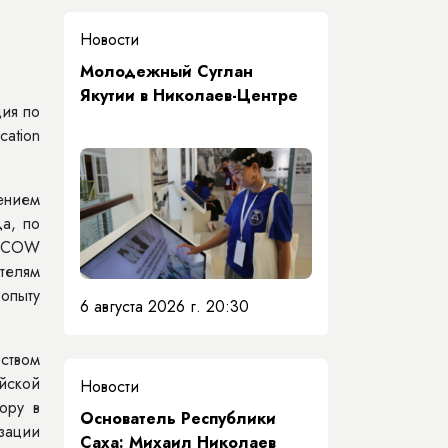
Новости
Молодежный Суглан
Якутии в Николаев-Центре
ия по
ation
ением
а, по
OSCOW
телям
опыту
6 августа 2026 г. 20:30
ством
йской
Новости
ору в
Основатель Республики
зации
Саха: Михаил Николаев