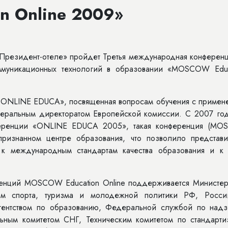
n Online 2009»
зидент-отеле» пройдет Третья международная конференц
ммуникационных технологий в образовании «MOSCOW Educ
INE EDUCA», посвященная вопросам обучения с примен
енеральным директоратом Европейской комиссии. С 2007 год
еренции «ONLINE EDUCA 2005», такая конференция (M
 признанном центре образования, что позволило представи
 к международным стандартам качества образования и к 
 MOSCOW Education Online поддерживается Министер
ом спорта, туризма и молодежной политики РФ, Росси
гентством по образованию, Федеральной службой по надз
ьным комитетом СНГ, Техническим комитетом по стандарти