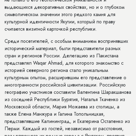
выдающихся декоративных свойствах, но и о глубоком
символическом значении этого редкого камня для
культурной идентичности Якутии, который по праву
считается визитной карточкой республики.
Среди посетителей, с особым вниманием воспринявших
исторический материал, были представители разных
стран и регионов России. Делегацию из Пакистана
представлял Waqar Ahmad, для которого знакомство с
историей северного региона стало уникальным
культурным опытом, расширившим его представление о
многогранности российской цивилизации. Российскую
географию участников составили Валентина Шаракшанова
из соседней Республики Бурятия, Наталья Ткаченко из
Московской области, Мария Можаева из столицы, а
также Елена Манжура и Галина Топольницкая,
представлявшие Калининград, и Екатерина Остапенко из
Перми. Каждый из гостей, независимо от расстояния,
разделяющего их родные города с Якутском, проявил