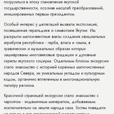
погрузиться в эпоху становления якутской
государственности, осознав масштаб преобразований,
инициированных первым президентом.
Особый интерес у делегаций вызвала экспозиция,
посвященная геральдике и символике Якутии. Им
раскрыли малоизвестные факты создания официальных
атрибутов республики - герба, флага и гимна, в
графических и музыкальных образах которых
зашифрованы многовековые традиции и духовные
скрепы якутского социума. Отдельным блоком экскурсии
стало знакомство с историей коренных малочисленных
народов Севера, их уникальным укладом и культурным
кодом, органично вплетенным в многонациональную
палитру региона.
Красочной страницей экскурсии стало знакомство с
чароитом - эндемичным минералом, добываемым
исключительно на земле народа саха. Гостям поведали
не только о его геологической уникальности и