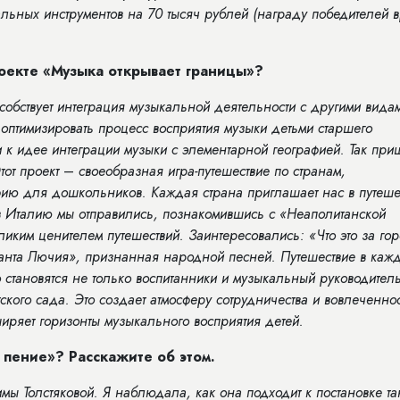
льных инструментов на 70 тысяч рублей (награду победителей 
оекте «Музыка открывает границы»?
обствует интеграция музыкальной деятельности с другими вида
оптимизировать процесс восприятия музыки детьми старшего
и к идее интеграции музыки с элементарной географией. Так при
тот проект
–
своеобразная игра-путешествие по странам,
ию для дошкольников. Каждая страна приглашает нас в путеше
в Италию мы отправились, познакомившись с «Неаполитанской
ликим ценителем путешествий. Заинтересовались: «Что это за го
анта Лючия», признанная народной песней. Путешествие в каж
го становятся не только воспитанники и музыкальный руководител
тского сада. Это создает атмосферу сотрудничества и вовлеченнос
ширяет горизонты музыкального восприятия детей.
 пение»? Расскажите об этом.
мы Толстяковой. Я наблюдала, как она подходит к постановке та