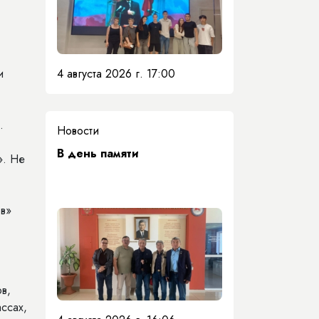
4 августа 2026 г. 17:00
и
,
.
Новости
​В день памяти
». Не
ов»
в,
ссах,