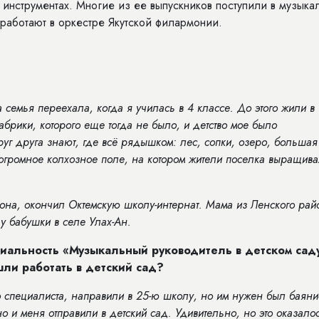
а инструментах. Многие из ее выпускников поступили в музыка
работают в оркестре Якутской филармонии.
а семья переехала, когда я училась в 4 классе. До этого жили в
брики, которого еще тогда не было, и детство мое было
уг друга знают, где всё рядышком: лес, сопки, озеро, большая
огромное колхозное поле, на котором жители поселка выращив
на, окончил Октемскую школу-интернат. Мама из Ленского рай
 у бабушки в селе Улах-Ан.
иальность «Музыкальный руководитель в детском сад
шли работать в детский сад?
о специалиста, направили в 25-ю школу, но им нужен был баяни
 и меня отправили в детский сад. Удивительно, но это оказало