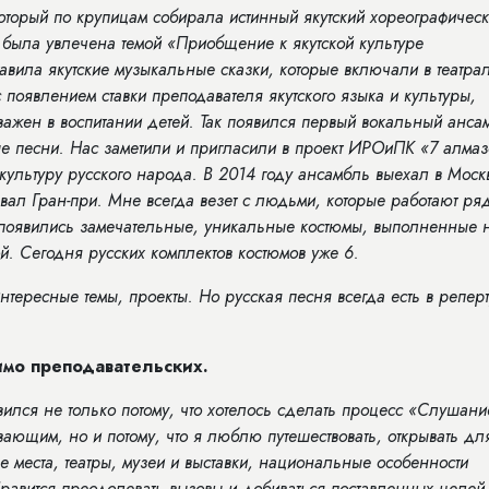
оторый по крупицам собирала истинный якутский хореографичес
я была увлечена темой «Приобщение к якутской культуре
авила якутские музыкальные сказки, которые включали в театра
 появлением ставки преподавателя якутского языка и культуры,
ажен в воспитании детей. Так появился первый вокальный анса
е песни. Нас заметили и пригласили в проект ИРОиПК «7 алмазо
культуру русского народа. В 2014 году ансамбль выехал в Моск
вал Гран-при. Мне всегда везет с людьми, которые работают ря
й появились замечательные, уникальные костюмы, выполненные
. Сегодня русских комплектов костюмов уже 6.
нтересные темы, проекты. Но русская песня всегда есть в репер
мимо преподавательских.
ился не только потому, что хотелось сделать процесс «Слушани
ающим, но и потому, что я люблю путешествовать, открывать дл
 места, театры, музеи и выставки, национальные особенности
Нравится преодолевать вызовы и добиваться поставленных целей