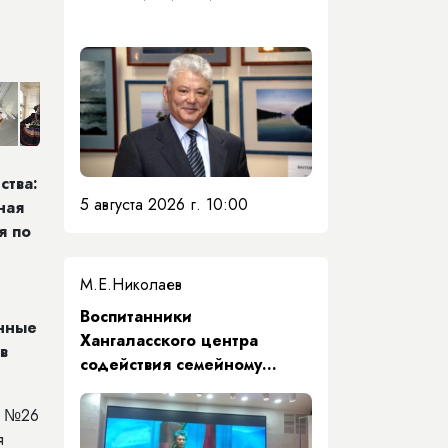
ства:
5 августа 2026 г. 10:00
ная
я по
М.Е.Николаев
​Воспитанники
онные
Хангаласского центра
в
содействия семейному
воспитанию почтили память
Первого Президента Якутии
д №26
я