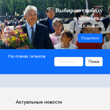
Выбираю свободу
и человека
М.Е.Николаев
Подробнее
На плечах гигантов
Поиск
Актуальные новости