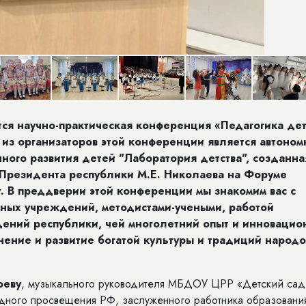
тся научно-
практическая конференция «Педагогика
дет
 из организаторов этой конференции является автоном
ного развития детей "Лаборатория детства", созданна
 Президента республики М.Е. Николаева на Форуме
. В преддверии этой конференции мы знакомим вас с
ных учреждений, методистами-учеными, работой
дений республики,
чей многолетний опыт и инноваци
нение и развитие богатой культуры и традиций народо
оеву
, музыкального руководителя МБДОУ ЦРР «Детский са
родного просвещения РФ, заслуженного работника образовани