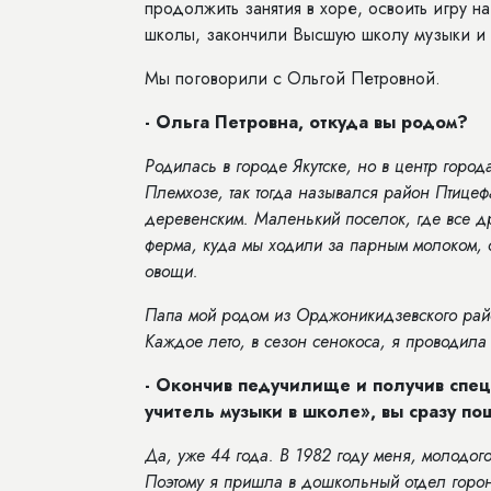
продолжить занятия в хоре, освоить игру н
школы, закончили Высшую школу музыки и 
Мы поговорили с Ольгой Петровной.
- Ольга Петровна, откуда вы родом?
Родилась в городе Якутске, но в центр город
Племхозе, так тогда назывался район Птицефа
деревенским. Маленький поселок, где все др
ферма, куда мы ходили за парным молоком, 
овощи.
Папа мой родом из Орджоникидзевского райо
Каждое лето, в сезон сенокоса, я проводила
- Окончив педучилище и получив спец
учитель музыки в школе», вы сразу по
Да, уже 44 года. В 1982 году меня, молодог
Поэтому я пришла в дошкольный отдел гороно