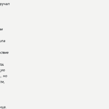
вручал
ми
шла
ствие
род
дую
ь, но
ти,
нца.