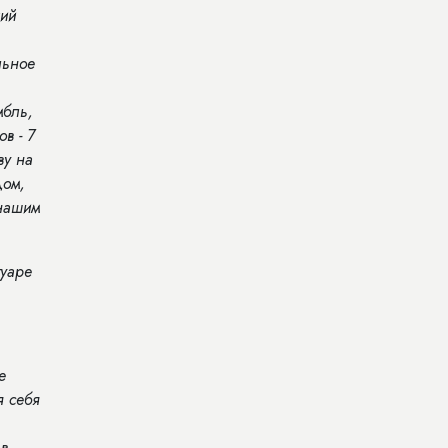
кий
льное
мбль,
в - 7
ву на
дом,
 нашим
туаре
е
я себя
 в