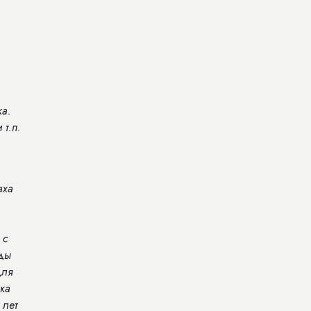
ка.
 т.п.
аха
 с
оды
для
ка
 лет