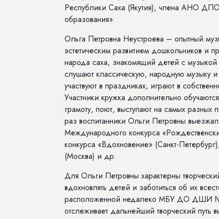
Республики Саха (Якутия), члена АНО ДП
образования».
Ольга Петровна Неустроева – опытный му
эстетическим развитием дошкольников и 
народа саха, знакомящий детей с музыкой 
слушают классическую, народную музыку и 
участвуют в праздниках, играют в собствен
Участники кружка дополнительно обучаются
грамоту, поют, выступают на самых разных
раз воспитанники Ольги Петровны выезжали
Международного конкурса «Рождественские
конкурса «Вдохновение» (Санкт-Петербург)
(Москва) и др.
Для Ольги Петровны характерны творческий
вдохновлять детей и заботиться об их всес
расположенной недалеко МБУ ДО ДШИ №2 
отслеживает дальнейший творческий путь в