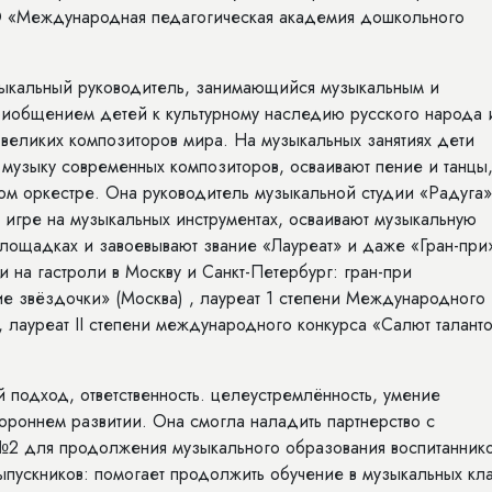
О «Международная педагогическая академия дошкольного
зыкальный руководитель, занимающийся музыкальным и
приобщением детей
к культурному наследию русского народа 
великих композиторов мира. На музыкальных занятиях дети
музыку современных композиторов, осваивают пение и танцы
ном оркестре. Она руководитель музыкальной студии «Радуга»
 игре на музыкальных инструментах, осваивают музыкальную
 площадках и завоевывают звание «Лауреат» и даже «Гран-при
 на гастроли в Москву и Санкт-Петербург: гран-при
 звёздочки» (Москва) , лауреат 1 степени Международного
, лауреат
II степени международного конкурса «Салют талант
 подход, ответственность. целеустремлённость, умение
тороннем развитии. Она смогла наладить партнерство с
для продолжения музыкального образования воспитаннико
ыпускников: помогает продолжить обучение в музыкальных кла