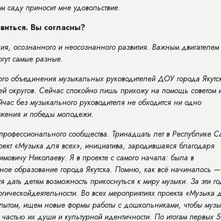
ом саду приносит мне удовольствие.
виться. Вы согласны?
ния, осознанного и неосознанного развития. Важным двигателем
огут самые разные.
ого объединения музыкальных руководителей ДОУ города Якутс
лей округов. Сейчас спокойно лишь прихожу на помощь советом и
час без музыкального руководителя не обходится ни одно
тижения и победы молодежи.
 профессионального сообщества. Тринадцать лет в Республике С
оект «Музыка для всех», инициатива, зародившаяся благодаря
мовичу Николаеву. Я в проекте с самого начала: была в
ное образование города Якутска. Помню, как всё начиналось —
я дать детям возможность прикоснуться к миру музыки. За эти г
огическойдеятельности. Во всех мероприятиях проекта «Музыка 
 опытом, ищем новые формы работы с дошкольниками, чтобы музы
 частью их души и культурной идентичности. По итогам первых 5