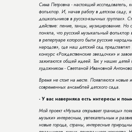
Сима Петровна - настоящий исследователь, к
фольклор. И, начав работу в детском саду, 
дошкольников в русско-язычных группах». Ст
действие: пение, танцы, музицирование. Но с
поняла, что русский музыкальный фольклор в
в репертуаре которого были русские народны
народов», где наш детский сад представлял 
конкурс «Рождественские звездочки» и завое
зажигаются общей идеей. Так у наших дете
художником -
Светланой Ивановной
Антоновой
Время не стоит на месте. Появляются новые и
современных ансамблей детского сада.
- У вас наверняка есть интересы и по
Мой проект «Музыка открывает границы» появ
музыки» интересным, увлекательным и развив
новые города, страны, интересные природные
праздников, кухни, прикладного искусства. 