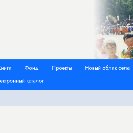
Книги
Фонд
Проекты
Новый облик села
ектронный каталог