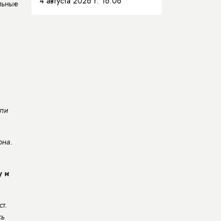
4 августа 2026 г. 16:06
льные
али
она.
у и
ст.
сь