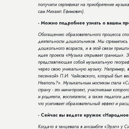
получили сертификат на приобретение музыка
сам Михаил Ефимович).
- Можно подробнее узнать о вашем пр
Обогащению образовательного процесса спос
деятельности дошкольников. Мы стремились 
дошкольного возраста, и в этой связи пришл
идея проекта «Музыка открывает границы». Э
представляющая собой музыкальную географ
через свою уникальную музыку. Например, 
песенкой» П.И. Чайковского, который был ве
Неаполь?». Музыкальным мостиком стала «С
страну - это мини-проект, участниками которо
и родители, воспитатели, а также педагоги де
что усиливает образовательный эффект и рас
- Сейчас вы ведете кружок «Народное
Когда-то я танцевала в ансамбле «Эрэл» у Си