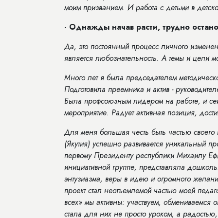
моим призванием. И работа с детьми в детск
- Однажды начав расти, трудно остано
Да, это постоянный процесс личного измене
является любознательность. А темы и цели м
Много лет я была председателем методическ
Подготовила преемника и актив - руководите
Была профсоюзным лидером на работе, и сей
мероприятие. Радует активная позиция, дос
Для меня большая честь быть частью своего
(Якутия) успешно развивается уникальный пр
первому Президенту республики Михаилу Ефи
инициативной группе, представляла дошколь
энтузиазма, веры в идею и огромного желани
проект стал неотъемлемой частью моей педаг
всех» мы активны: участвуем, обмениваемся
стала для них не просто уроком, а радостью,