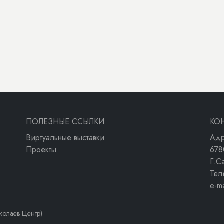
ПОЛЕЗНЫЕ ССЫЛКИ
КО
Виртуальные выставки
Адр
Проекты
678
Г.С
Тел
e-m
колаев Центр)