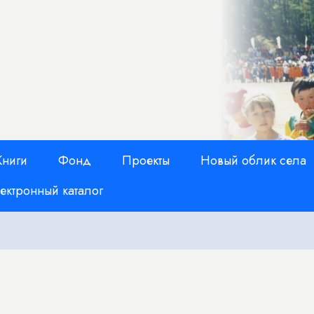
Книги
Фонд
Проекты
Новый облик села
ектронный каталог