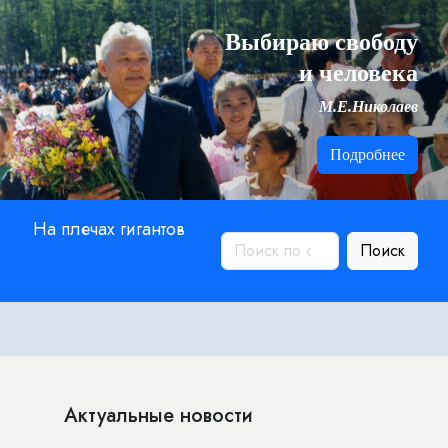
Выбираю свободу
и человека
М.Е.Николаев
Подробнее
На плечах гигантов
Поиск
Актуальные новости