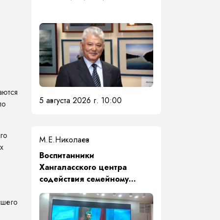
аются
5 августа 2026 г. 10:00
по
го
М.Е.Николаев
х
​Воспитанники
Хангаласского центра
содействия семейному
воспитанию почтили память
сшего
Первого Президента Якутии