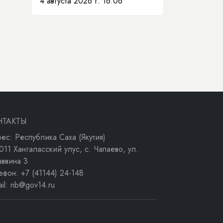
4 августа 2026 г. 16:06
НТАКТЫ
ес: Республика Саха (Якутия)
011 Хангаласский улус, с. Чапаево, ул.
аввина 3
ефон: +7 (41144) 24-148
ail: nb@gov14.ru