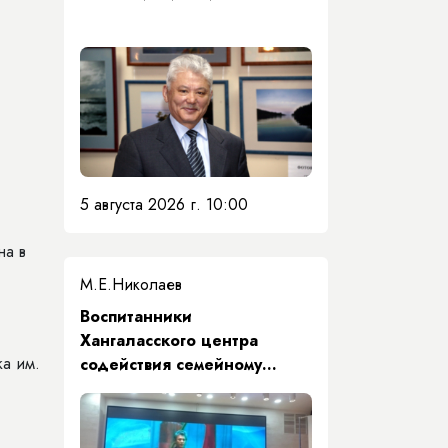
5 августа 2026 г. 10:00
на в
М.Е.Николаев
​Воспитанники
Хангаласского центра
ка им.
содействия семейному
воспитанию почтили память
Первого Президента Якутии