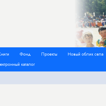
Книги
Фонд
Проекты
Новый облик села
ектронный каталог