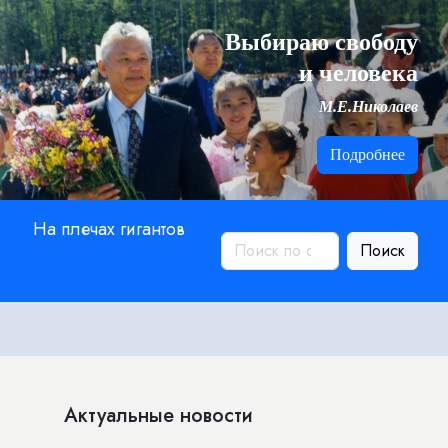
Выбираю свободу
и человека
М.Е.Николаев
Подробнее
На плечах гигантов
Поиск
Актуальные новости