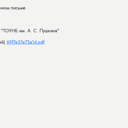
нном письме.
 "ТОУНБ им. А. С. Пушкина"
ий)
69f7e37e73a1d.pdf