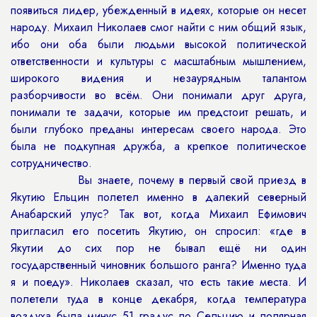
появиться лидер, убежденный в идеях, которые он несет
народу. Михаил Николаев смог найти с ним общий язык,
ибо они оба были людьми высокой политической
ответственности и культуры с масштабным мышлением,
широкого видения и незаурядным талантом
разборчивости во всём. Они понимали друг друга,
понимали те задачи, которые им предстоит решать, и
были глубоко преданы интересам своего народа. Это
была не подкупная дружба, а крепкое политическое
сотрудничество.
Вы знаете, почему в первый свой приезд в
Якутию Ельцин полетел именно в далекий северный
Анабарский улус? Так вот, когда Михаил Ефимович
пригласил его посетить Якутию, он спросил: «где в
Якутии до сих пор не бывал ещё ни один
государственный чиновник большого ранга? Именно туда
я и поеду». Николаев сказал, что есть такие места. И
полетели туда в конце декабря, когда температура
воздуха была минус 51 градус по Сельцию и полярная