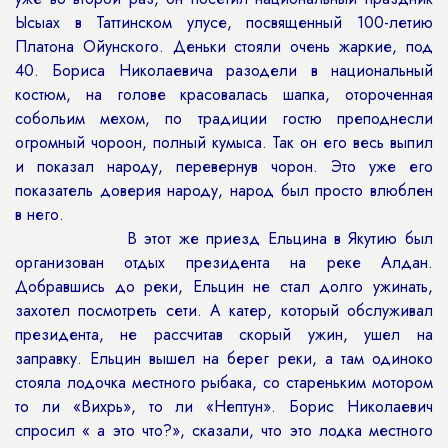
Ысыах в Таттинском улусе, посвященный 100-летию
Платона Ойунского. Деньки стояли очень жаркие, под
40. Бориса Николаевича разодели в национальный
костюм, на голове красовалась шапка, отороченная
собольим мехом, по традиции гостю преподнесли
огромный чороон, полный кумыса. Так он его весь выпил
и показал народу, перевернув чорон. Это уже его
показатель доверия народу, народ был просто влюблен
в него.
В этот же приезд Ельцина в Якутию был
организован отдых президента на реке Алдан.
Добравшись до реки, Ельцин не стал долго ужинать,
захотел посмотреть сети. А катер, который обслуживал
президента, не рассчитав скорый ужин, ушел на
заправку. Ельцин вышел на берег реки, а там одиноко
стояла лодочка местного рыбака, со стареньким мотором
то ли «Вихрь», то ли «Нептун». Борис Николаевич
спросил « а это что?», сказали, что это лодка местного