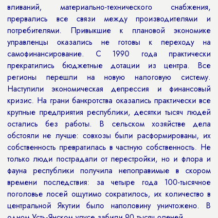
вливаний, материально-технического снабжения,
прервались все связи между производителями и
потребителями. Привыкшие к плановой экономике
управленцы оказались не готовы к переходу на
самофинансирование. С 1990 года практически
прекратились бюджетные дотации из центра. Все
регионы перешли на новую налоговую систему.
Наступили экономическая депрессия и финансовый
кризис. На грани банкротства оказались практически все
крупные предприятия республики, десятки тысяч людей
остались без работы. В сельском хозяйстве дела
обстояли не лучше: совхозы были расформированы, их
собственность превратилась в частную собственность. Не
только люди пострадали от перестройки, но и флора и
фауна республики получила непоправимые в скором
времени последствия: за четыре года 100-тысячное
поголовье лосей ощутимо сократилось, их количество в
центральной Якутии было наполовину уничтожено. В
одном Усть-Янском улусе забили 90 тысяч оленей.