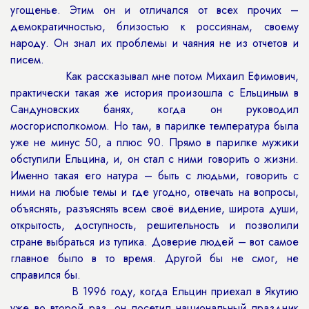
угощенье. Этим он и отличался от всех прочих –
демократичностью, близостью к россиянам, своему
народу. Он знал их проблемы и чаяния не из отчетов и
писем.
Как рассказывал мне потом Михаил Ефимович,
практически такая же история произошла с Ельциным в
Сандуновских банях, когда он руководил
мосгорисполкомом. Но там, в парилке температура была
уже не минус 50, а плюс 90. Прямо в парилке мужики
обступили Ельцина, и, он стал с ними говорить о жизни.
Именно такая его натура – быть с людьми, говорить с
ними на любые темы и где угодно, отвечать на вопросы,
объяснять, разъяснять всем своё видение, широта души,
открытость, доступность, решительность и позволили
стране выбраться из тупика. Доверие людей – вот самое
главное было в то время. Другой бы не смог, не
справился бы.
В 1996 году, когда Ельцин приехал в Якутию
уже во второй раз, он посетил национальный праздник