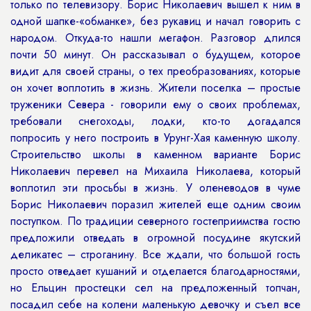
только по телевизору. Борис Николаевич вышел к ним в
одной шапке-«обманке», без рукавиц и начал говорить с
народом. Откуда-то нашли мегафон. Разговор длился
почти 50 минут. Он рассказывал о будущем, которое
видит для своей страны, о тех преобразованиях, которые
он хочет воплотить в жизнь. Жители поселка – простые
труженики Севера - говорили ему о своих проблемах,
требовали снегоходы, лодки, кто-то догадался
попросить у него построить в Урунг-Хая каменную школу.
Строительство школы в каменном варианте Борис
Николаевич перевел на Михаила Николаева, который
воплотил эти просьбы в жизнь. У оленеводов в чуме
Борис Николаевич поразил жителей еще одним своим
поступком. По традиции северного гостеприимства гостю
предложили отведать в огромной посудине якутский
деликатес – строганину. Все ждали, что большой гость
просто отведает кушаний и отделается благодарностями,
но Ельцин простецки сел на предложенный топчан,
посадил себе на колени маленькую девочку и съел все