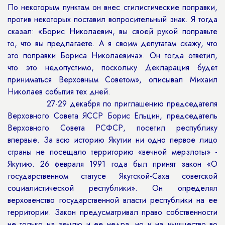
По некоторым пунктам он внес стилистические поправки,
против некоторых поставил вопросительный знак. Я тогда
сказал: «Борис Николаевич, вы своей рукой поправьте
то, что вы предлагаете. А я своим депутатам скажу, что
это поправки Бориса Николаевича». Он тогда ответил,
что это недопустимо, поскольку Декларация будет
приниматься Верховным Советом», описывал Михаил
Николаев события тех дней.
27-29 декабря по приглашению председателя
Верховного Совета ЯССР Борис Ельцин, председатель
Верховного Совета РСФСР, посетил республику
впервые. За всю историю Якутии ни одно первое лицо
страны не посещало территорию «вечной мерзлоты» -
Якутию. 26 февраля 1991 года был принят закон «О
государственном статусе Якутской-Саха советской
социалистической республики». Он определял
верховенство государственной власти республики на ее
территории. Закон предусматривал право собственности
не только на землю и ее недра, но и на имущество во