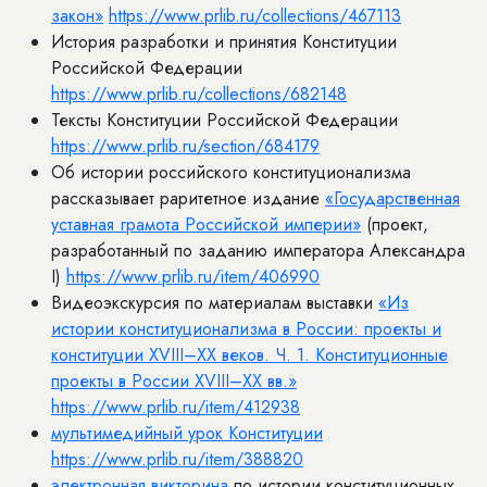
закон»
https://www.prlib.ru/collections/467113
История разработки и принятия Конституции
Российской Федерации
https://www.prlib.ru/collections/682148
Тексты Конституции Российской Федерации
https://www.prlib.ru/section/684179
Об истории российского конституционализма
рассказывает раритетное издание
«Государственная
уставная грамота Российской империи»
(проект,
разработанный по заданию императора Александра
I)
https://www.prlib.ru/item/406990
Видеоэкскурсия по материалам выставки
«Из
истории конституционализма в России: проекты и
конституции XVIII–XX веков. Ч. 1. Конституционные
проекты в России XVIII–XX вв.»
https://www.prlib.ru/item/412938
мультимедийный урок Конституции
https://www.prlib.ru/item/388820
электронная викторина
по истории конституционных