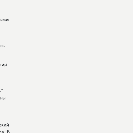
ывая
ись
рии
ь”
ены
окий
ла. В