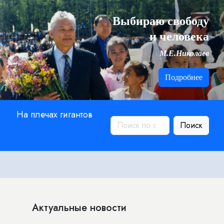
Выбираю свободу
и человека
М.Е.Николаев
Подробнее
На плечах гигантов
Поиск
Актуальные новости