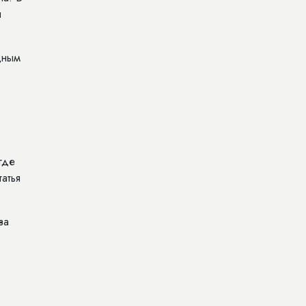
я
дным
где
атья
ва