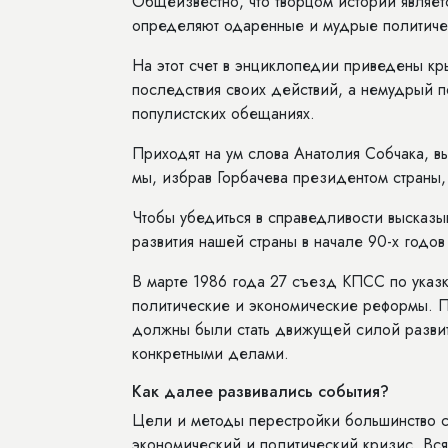
Общеизвестно, что творцом истории являет
определяют одаренные и мудрые политичес
На этот счет в энциклопедии приведены кр
последствия своих действий, а немудрый п
популистских обещаниях.
Приходят на ум слова Анатолия Собчака, 
мы, избрав Горбачева президентом страны,
Чтобы убедиться в справедливости высказы
развития нашей страны в начале 90-х годов
В марте 1986 года 27 съезд КПСС по указ
политические и экономические реформы. П
должны были стать движущей силой развит
конкретными делами.
Как далее развивались события?
Цели и методы перестройки большинство с
экономический и политический кризис. Вся