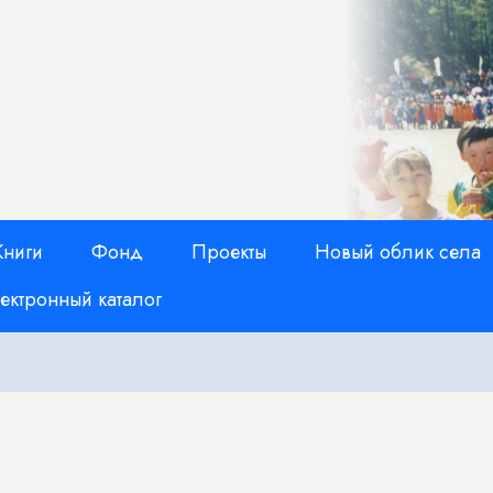
Книги
Фонд
Проекты
Новый облик села
ектронный каталог