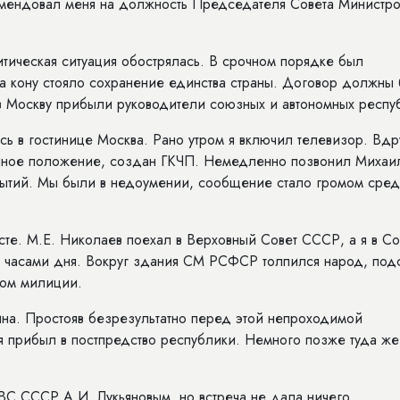
омендовал меня на должность Председателя Совета Министро
итическая ситуация обострялась. В срочном порядке был
а кону стояло сохранение единства страны. Договор должны
о в Москву прибыли руководители союзных и автономных респу
ь в гостинице Москва. Рано утром я включил телевизор. Вдр
айное положение, создан ГКЧП. Немедленно позвонил Михаи
обытий. Мы были в недоумении, сообщение стало громом сре
сте. М.Е. Николаев поехал в Верховный Совет СССР, а я в С
 часами дня. Вокруг здания СМ РСФСР толпился народ, под
дом милиции.
ина. Простояв безрезультатно перед этой непроходимой
я прибыл в постпредство республики. Немного позже туда же
ВС СССР А.И. Лукьяновым, но встреча не дала ничего