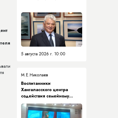
дент
ятеля
5 августа 2026 г. 10:00
ывали
для
М.Е.Николаев
​Воспитанники
Хангаласского центра
содействия семейному
воспитанию почтили память
Первого Президента Якутии