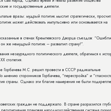
ся сам народ. Однако время и темпы развития общества
кие и государственные деятели.
ылатые фразы: мудрый политик мыслит стратегически, просчит
олитик может действовать импульсивно или основывается на
высказанные в стенах Кремлевского Дворца съездов: “Ошибл
 он же немудрый политик – развалил страну!”.
вания незаурядного политического деятеля, обратимся к исто
 ХХ столетия.
ке Горбачева М.С. решил провести в СССР радикальные
о мнению сторонников Горбачева, “перестройка” и “гласност
ия страны. Однако эти благие намерения не были подкрепл
оветских граждан не поддержало. В стране разразился глуб
 регулируемая плановая народнохозяйственная система рухну