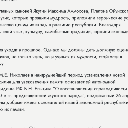
лавных сыновей Якутии Максима Аммосова, Платона Ойунског
угих, которые проявили мудрость, приложили героические у
 высоко ценим их вклад в развитие республики. Благодаря
 свой язык, культуру, самобытные традиции, строили экономи
ия уходят в прошлое. Однако мы должны дать должную оцен
в, не только чтить, но и учиться их мудрости, стойкости в
ду.
.Е. Николаев в наитруднейший период установления новой
силия для увековечения памяти основателей автономной
идента РФ Б.Н. Ельцина “О восстановлении справедливости 
-е гг. представителей якутского народа”, подписанный 26 ап
лены добрые имена основателей нашей автономной республики
ю их памяти.