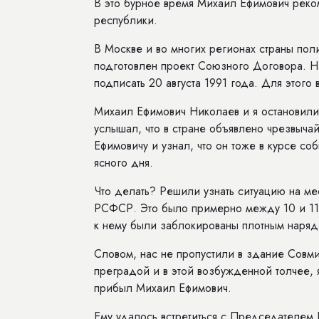
В это бурное время Михаил Ефимович рек
республики.
В Москве и во многих регионах страны пол
подготовлен проект Союзного Договора. Н
подписать 20 августа 1991 года. Для этог
Михаил Ефимович Николаев и я остановилис
услышал, что в стране объявлено чрезвыч
Ефимовичу и узнал, что он тоже в курсе с
ясного дня.
Что делать? Решили узнать ситуацию на ме
РСФСР. Это было примерно между 10 и 11
к нему были заблокированы плотным наря
Словом, нас не пропустили в здание Совм
преградой и в этой возбужденной толчее, 
прибыл Михаил Ефимович.
Ему удалось встретиться с Председателем 