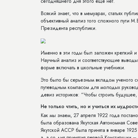
сегодняшнего дня этого еще нет.
Всякий знает, что в мемуарах, статьях пуб
объективный анализ того сложного пути М.
Президента республики.
Именно в эти годы был заложен крепкий и
Научный анализ и соответствующие выводы
форме включать в школьные учебники.
Это было бы серьезным вкладом ученого с
путеводным компасом для молодых руковод
девиз историков: “Чтобы строить будущее,
Не только чтить, но и учиться их мудрост
Как мы знаем, 27 апреля 1922 года постан
была образована Якутская Автономная Сове
Якутской АССР была принята в январе 1925 
а, а со дня принятия первой Конституции – 