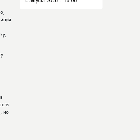
4 августа 2026 г. 16:06
о,
силия
ку,
ку
в
реля
, но