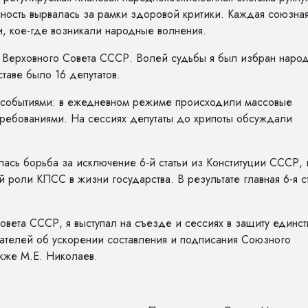
сность вырвалась за рамки здоровой критики. Каждая союзна
и, кое-где возникали народные волнения.
в Верховного Совета СССР. Волей судьбы я был избран наро
ставе было 16 депутатов.
и событиями: в ежедневном режиме происходили массовые
требованиями. На сессиях депутаты до хрипоты обсуждали
ась борьба за исключение 6-й статьи из Конституции СССР, 
роли КПСС в жизни государства. В результате главная 6-я ст
овета СССР, я выступал на съезде и сессиях в защиту единст
ателей об ускорении составления и подписания Союзного
кже М.Е. Николаев.