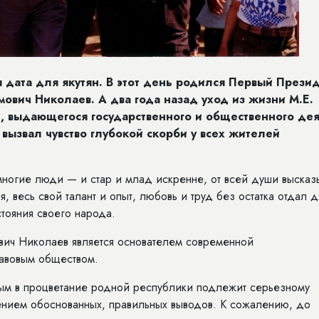
я дата для якутян. В этот день родился Первый Прези
мович Николаев. А два года назад уход из жизни М.Е.
, выдающегося государственного и общественного де
 вызвал чувство глубокой скорби у всех жителей
ногие люди — и стар и млад искренне, от всей души высказ
я, весь свой талант и опыт, любовь и труд без остатка отдал 
тояния своего народа.
ович Николаев является основателем современной
равовым обществом.
ым в процветание родной республики подлежит серьезному
чением обоснованных, правильных выводов. К сожалению, до