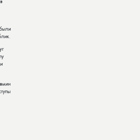
в
 были
блик.
уг
лу
ди
овмин
ступы