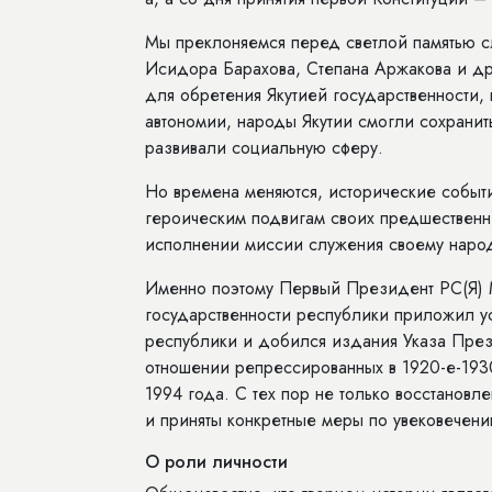
Мы преклоняемся перед светлой памятью с
Исидора Барахова, Степана Аржакова и др
для обретения Якутией государственности,
автономии, народы Якутии смогли сохранить
развивали социальную сферу.
Но времена меняются, исторические событ
героическим подвигам своих предшественнико
исполнении миссии служения своему наро
Именно поэтому Первый Президент РС(Я) М
государственности республики приложил у
республики и добился издания Указа През
отношении репрессированных в 1920-е-1930
1994 года. С тех пор не только восстанов
и приняты конкретные меры по увековечени
О роли личности