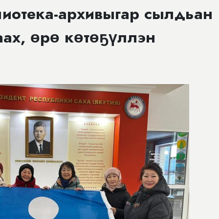
лиотека-архивыгар сылдьан
аах, өрө көтөҕүллэн