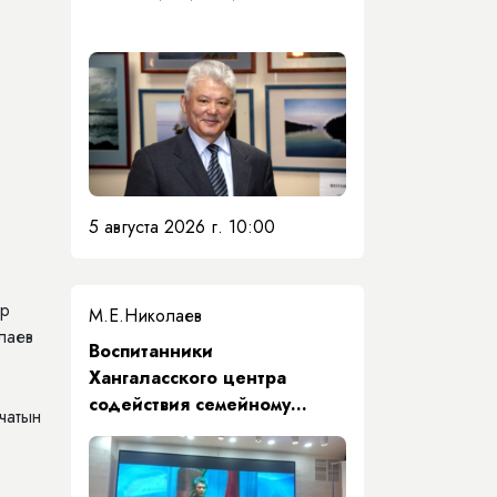
5 августа 2026 г. 10:00
ар
М.Е.Николаев
лаев
​Воспитанники
Хангаласского центра
содействия семейному
чатын
воспитанию почтили память
Первого Президента Якутии