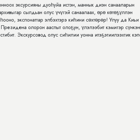
нноох эксурсияны дуоһуйа истэн, маннык диэн санааларын
рхивыгар сылдьан олус үчүгэй санаалаах, өрө көтөҕүллэн
һооно, экспонаттар элбэхтэрэ киһини сөхтөрөр! Улуу да Киьи
ы Президена олорон ааспыт олоҕун, үлэлээбит кэмигэр сүнкэн
стибит. Экскурсовод олус сиһилии уонна итэҕэтиилээхтик кэп