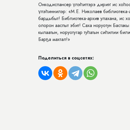
Онкодиспансер үлэһиттэрэ дириҥ ис хоһоо
үлэһиннилэр: «М.Е. Николаев библиотека-а
бардыбыт! Библиотека-архив улахана, ис хо
олорон ааспыт эбит! Саха норуотун Бастак
кылаатын, норуотугар туһатын сиһилии били
Барҕа махтал!»
Поделиться в соцсетях: