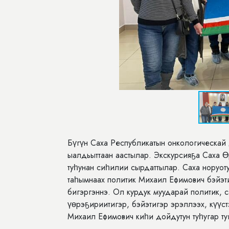
Бүгүн Саха Республикатын онкологическай
ыалдьыттаан аастылар. Экскурсияҕа Саха 
туһунан сиһилии сырдаттылар. Саха норуот
таһымнаах политик Михаил Ефимович бэйэти
бигэргэннэ. Ол курдук муударай политик, с
үөрэҕириитигэр, бэйэтигэр эрэллээх, күүс
Михаил Ефимович киһи дойдутун туһугар ту