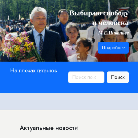
Выбираю свободу
и человека
М.Е.Николаев
Подробнее
На плечах гигантов
Поиск
Актуальные новости