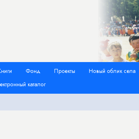
Книги
Фонд
Проекты
Новый облик села
ектронный каталог