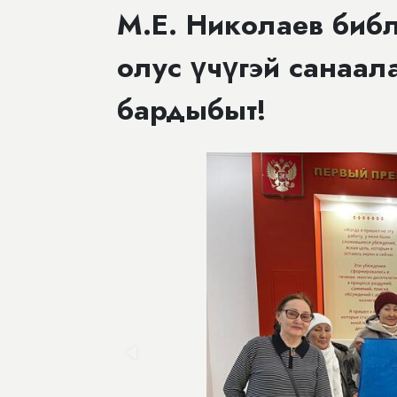
М.Е. Николаев биб
олус үчүгэй санаал
бардыбыт!