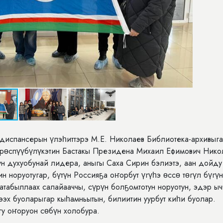
 диспансерын үлэһиттэрэ М.Е. Николаев Библиотека-архивыг
Өрөспүүбүлүкэтин Бастакы Президена Михаил Ефимович Нико
ун духуобунай лидера, аныгы Саха Сирин бэлиэтэ, аан дойду
н норуотугар, бүтүн Россияҕа оҥорбут үгүһэ өссө төгүл бүгүн
атабыллаах салайааччы, сүрүн болҕомтотун норуотун, эдэр ыч
тээх буоларыгар кыһамньытын, билиитин уурбут киһи буолар.
гу оҥоруон сөбүн холобура.