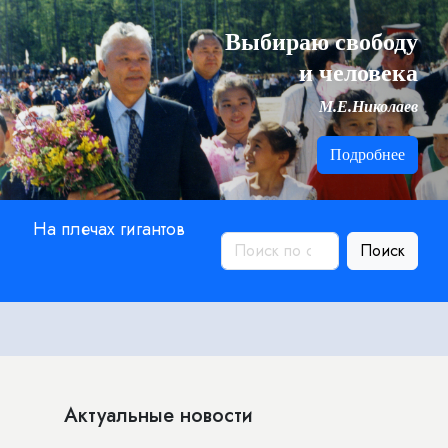
Выбираю свободу
и человека
М.Е.Николаев
Подробнее
На плечах гигантов
Поиск
Актуальные новости