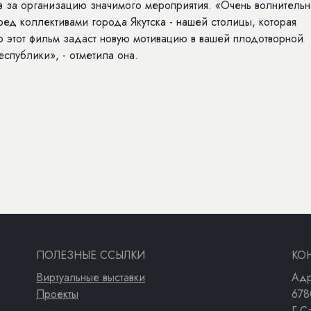
в за организацию значимого мероприятия. «Очень волнитель
еред коллективами города Якутска - нашей столицы, которая
то этот фильм задаст новую мотивацию в вашей плодотворной
еспублики», - отметила она.
ПОЛЕЗНЫЕ ССЫЛКИ
КО
Виртуальные выставки
Адр
Проекты
678
Г.С