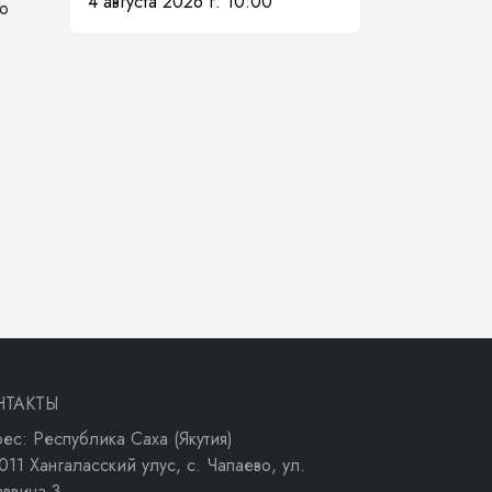
4 августа 2026 г. 10:00
но
НТАКТЫ
ес: Республика Саха (Якутия)
011 Хангаласский улус, с. Чапаево, ул.
аввина 3