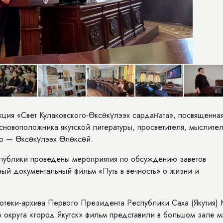
кция «Свет Кулаковского-Өксөкүлээх сардаҥата», посвященн
новоположника якутской литературы, просветителя, мыслител
го — Өксөкүлээх Өлөксөй.
спублики проведены мероприятия по обсуждению заветов
ый документальный фильм «Путь в вечность» о жизни и
иотеки-архива Первого Президента Республики Саха (Якутия) 
 округа «город Якутск» фильм представили в большом зале 