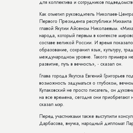
для коллектива и сотрудников подведомст
Как отметил руководитель Николаев-Центр
Первого Президента республики Михаила Н
главой Якутии Айсеном Николаевым. «Мих
народа, который первым в контексте миров
составе великой России. И время показало
образование, сохранил язык, культуру, тра
международном уровне. Такого примера нет 
развитие, путь в вечность», - сказал он.
Глава города Якутска Евгений Григорьев по
возможность задуматься о глубоком, вечно
Кулаковский не просто писатель, он духов
на все времена, сегодня они приобретают 
сказал мэр.
Перед участниками также выступили консуль
Дарбасова, внучка, народный дипломат Лар