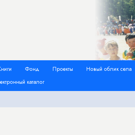
Книги
Фонд
Проекты
Новый облик села
ектронный каталог