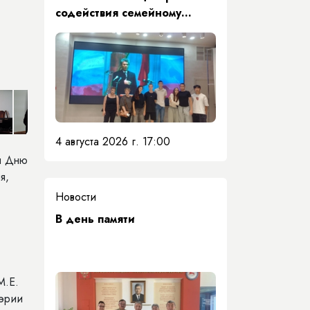
содействия семейному
воспитанию почтили память
Первого Президента Якутии
4 августа 2026 г. 17:00
ая Дню
я,
Новости
​В день памяти
М.Е.
мэрии