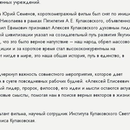
венных учреждений.
а Юрий Семенов, короткометражный фильм был снят по иници
иколаева в рамках Пятилетия А.Е. Кулаковского, объявленн
аил Ефимович признавал Алексея Кулаковского духовным ли
ой цивилизации указал на созидательный путь развития Якутии
, что это было верное напутствие – наш народ обрел массов
диции и за короткое время стал высококонкурентным на
нигде в мире, это наша общая история, путь в единство, в
дчеркнул важность совместного мероприятия, которое дает
м в суете повседневных рабочих будней. «Алексей Елисеевич
ный лидер, пророк, философ, его идеи и мысли остаются акту
новые смыслы, помогая нам в поиске верных векторов в жизни
тант фильма, научный сотрудник Института Кулаковского Свет
иса Кулаковская.