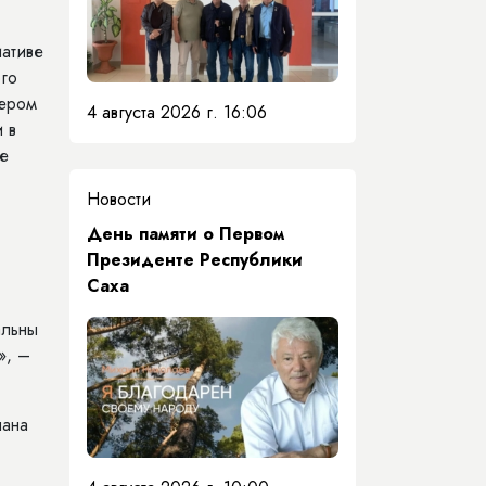
ативе
ого
дером
4 августа 2026 г. 16:06
 в
ое
Новости
День памяти о Первом
Президенте Республики
Саха
альны
», –
лана