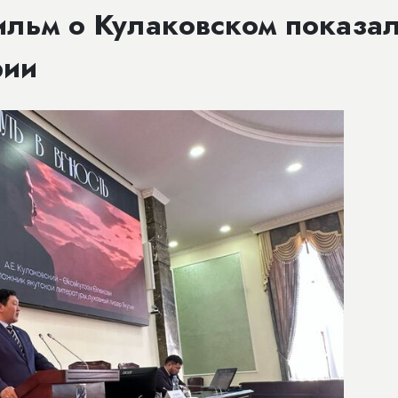
ильм о Кулаковском показа
рии