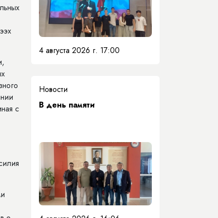
льных
ээх
4 августа 2026 г. 17:00
и,
ых
зного
Новости
ании
​В день памяти
иная с
усилия
ми
в о