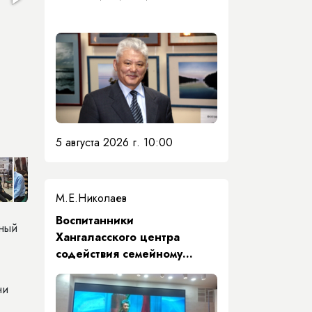
5 августа 2026 г. 10:00
М.Е.Николаев
​Воспитанники
нный
Хангаласского центра
содействия семейному
воспитанию почтили память
Первого Президента Якутии
ни