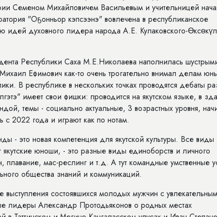
ории Семеном Михайловичем Васильевым и учительницей нача
ратория "Оҕонньор кэпсээнэ" вовлечена в республиканское
ю идей духовного лидера народа А.Е. Кулаковского-Өксөкүл
дента Республики Саха М.Е.Николаева наполнилась шустрым
ихаил Ефимович как-то очень трогательно внимал делам юн
ики. В республике в нескольких точках проводятся дебаты ра
гэтэ" имеет свои фишки: проводится на якутском языке, в зд
ндой, темы - социально актуальные, 3 возрастных уровня, нач
 с 2022 года и играют как по нотам.
ды - это новая компетенция для якутской культуры. Все виды
т якутские юноши, - это разные виды единоборств и личного
н, плавание, мас-реслинг и т.д. А тут командные умственные 
льного общества знаний и коммуникаций.
е выступления состоявшихся молодых мужчин с увлекательны
ые лидеры Александр Протодьяконов о родных местах
 в Таттинском и Мегино-Кангаласском улусах и Иван Степано