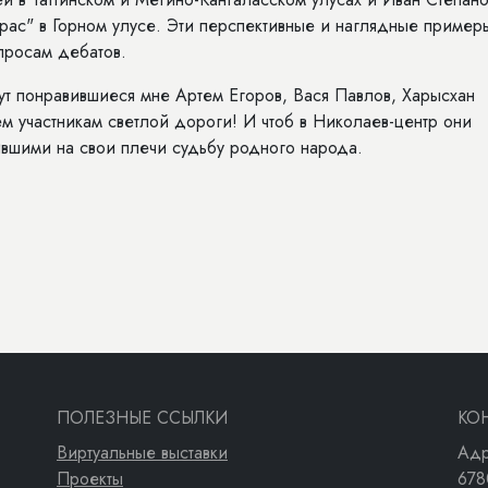
ас" в Горном улусе. Эти перспективные и наглядные пример
просам дебатов.
ут понравившиеся мне Артем Егоров, Вася Павлов, Харысхан
м участникам светлой дороги! И чтоб в Николаев-центр они
шими на свои плечи судьбу родного народа.
ПОЛЕЗНЫЕ ССЫЛКИ
КО
Виртуальные выставки
Адр
Проекты
678