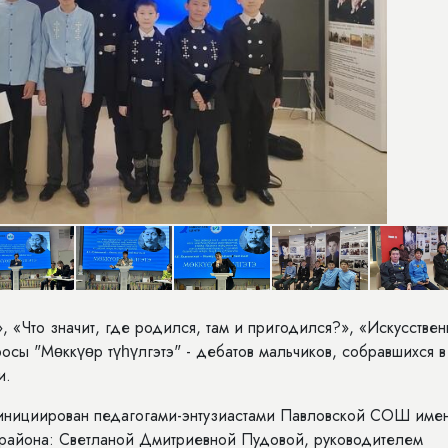
, «Что значит, где родился, там и пригодился?», «Искусстве
осы "Мөккүөр түһүлгэтэ" - дебатов мальчиков, собравшихся в
и.
и инициирован педагогами-энтузиастами Павловской СОШ име
 района: Светланой Дмитриевной Пудовой, руководителем