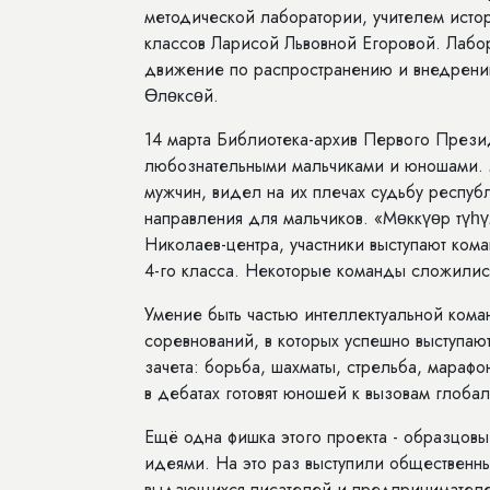
методической лаборатории, учителем ист
классов Ларисой Львовной Егоровой. Лабо
движение по распространению и внедрени
Өлөксөй.
14 марта Библиотека-архив Первого Прези
любознательными мальчиками и юношами. М
мужчин, видел на их плечах судьбу республ
направления для мальчиков. «Мөккүөр түһүл
Николаев-центра, участники выступают кома
4-го класса. Некоторые команды сложились
Умение быть частью интеллектуальной коман
соревнований, в которых успешно выступаю
зачета: борьба, шахматы, стрельба, марафо
в дебатах готовят юношей к вызовам глоба
Ещё одна фишка этого проекта - образцовы
идеями. На это раз выступили общественн
выдающихся писателей и предпринимателей