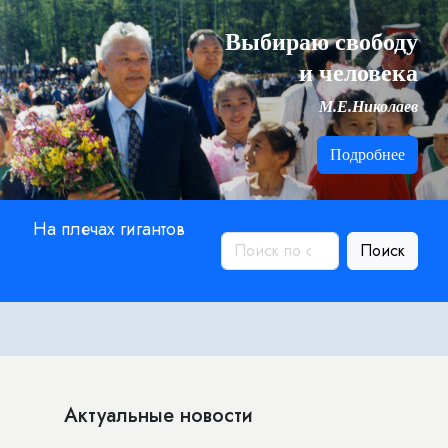
Выбираю свободу
и человека
М.Е.Николаев
Подробнее
На плечах гигантов
Поиск
Актуальные новости