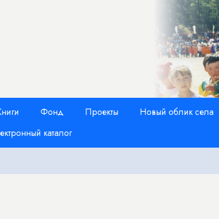
Книги
Фонд
Проекты
Новый облик села
ектронный каталог