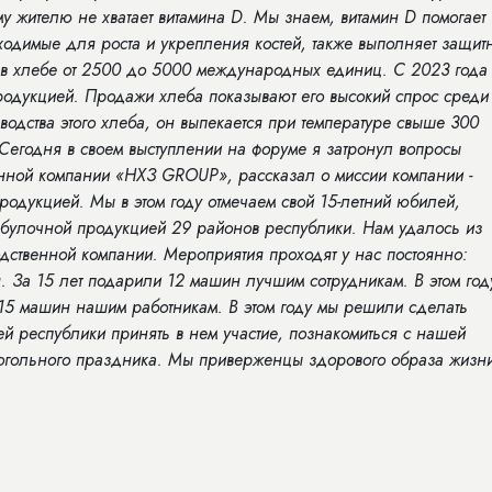
у жителю не хватает витамина
D
. Мы знаем, витамин
D
помогает
ходимые для роста и укрепления костей
, также выполняет защит
в хлебе от 2500 до 5000 международных единиц. С 2023 года
родукцией. Продажи хлеба показывают его высокий спрос среди
водства этого хлеба, он выпекается при температуре свыше 300
Сегодня в своем выступлении на форуме я затронул вопросы
нной компании «НХЗ GROUP», рассказал о миссии компании -
продукцией
. Мы в этом году отмечаем свой 15-летний юбилей,
бобулочной продукцией 29 районов республики. Нам удалось из
дственной компании. Мероприятия проходят у нас постоянно:
 За 15 лет подарили 12 машин лучшим сотрудникам. В этом год
 15 машин нашим работникам. В этом году мы решили сделать
й республики принять в нем участие, познакомиться с нашей
когольного праздника. Мы приверженцы здорового образа жизн