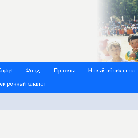
Книги
Фонд
Проекты
Новый облик села
ектронный каталог