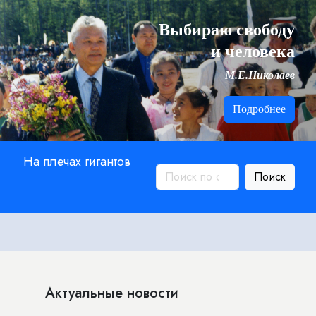
Выбираю свободу
и человека
М.Е.Николаев
Подробнее
На плечах гигантов
Поиск
Актуальные новости