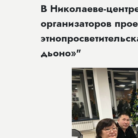
​В Николаеве-центр
организаторов про
этнопросветительск
дьоно»"