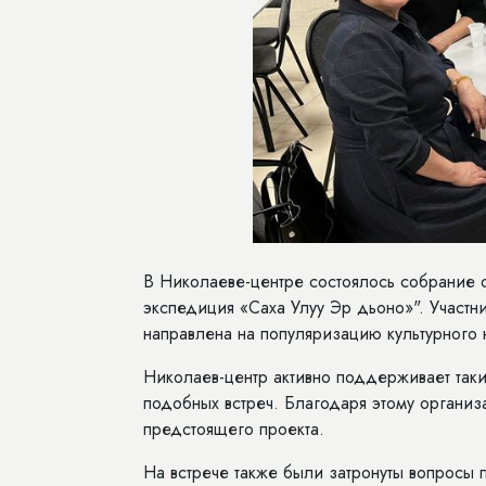
В Николаеве-центре состоялось собрание 
экспедиция «Саха Улуу Эр дьоно»". Участ
направлена на популяризацию культурного
Николаев-центр активно поддерживает так
подобных встреч. Благодаря этому организ
предстоящего проекта.
На встрече также были затронуты вопросы 