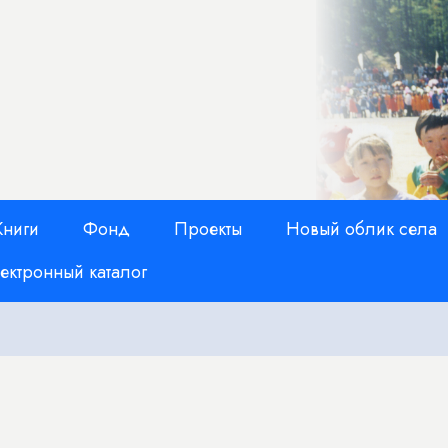
Книги
Фонд
Проекты
Новый облик села
ектронный каталог