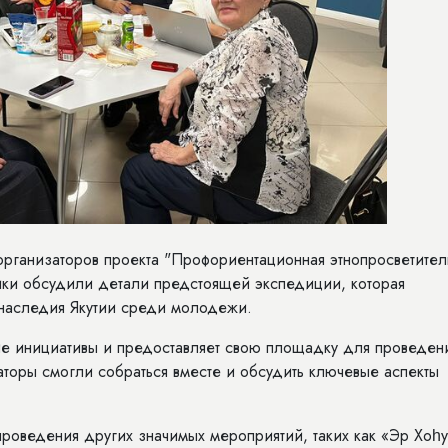
организаторов проекта "Профориентационная этнопросветител
ники обсудили детали предстоящей экспедиции, которая
 наследия Якутии среди молодежи.
ие инициативы и предоставляет свою площадку для проведен
аторы смогли собраться вместе и обсудить ключевые аспекты
проведения других значимых мероприятий, таких как «Эр Хоһу