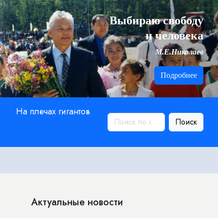
Выбираю свободу
и человека
М.Е.Николаев
Подробнее
На плечах гигантов
Поиск
Актуальные новости