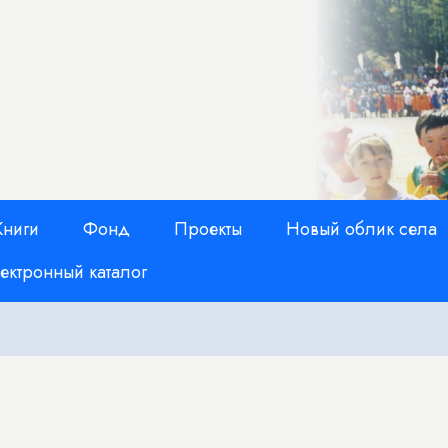
Книги
Фонд
Проекты
Новый облик села
ектронный каталог