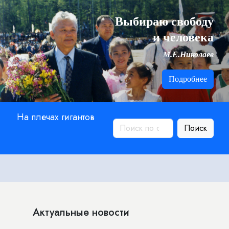
Выбираю свободу
и человека
М.Е.Николаев
Подробнее
На плечах гигантов
Поиск
Актуальные новости