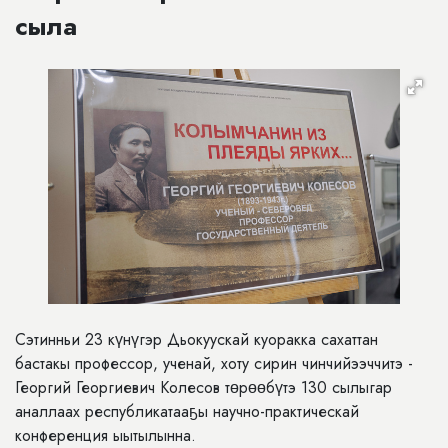
сыла
Сэтинньи 23 күнүгэр Дьокуускай куоракка сахаттан
бастакы профессор, ученай, хоту сирин чинчийээччитэ -
Георгий Георгиевич Колесов төрөөбүтэ 130 сылыгар
аналлаах республикатааҕы научно-практическай
конференция ыытылынна.