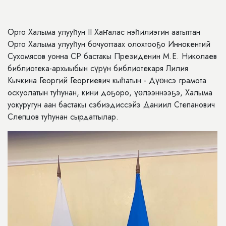
Орто Халыма улууһун II Хаҥалас нэһилиэгин аатыттан
Орто Халыма улууһун бочуоттаах олохтооҕо Иннокентий
Сухомясов уонна СР бастакы Президенин М.Е. Николаев
библиотека-архыыбын сүрүн библиотекаря Лилия
Кычкина Георгий Георгиевич кыһатын - Дүөнсэ грамота
оскуолатын туһунан, кини доҕоро, үөлээннээҕэ, Халыма
уокуругун аан бастакы сэбиэдиссэйэ Даниил Степанович
Слепцов туһунан сырдаттылар.