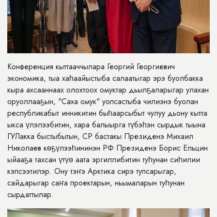
Конференция кыттааччылара Георгий Георгиевич
экономика, тыа хаһаайыстыба салаатыгар эрэ буолбакка
кыра ахсааннаах олохтоох омуктар дьылҕаларыгар улахан
оруоллааҕын, "Саха омук" уопсастыба чилиэнэ буолан
республикабыт инникитин быһаарсыбыт чулуу дьону кытта
ыкса үлэлээбитин, хара балыырга түбэһэн сырдык тыына
ГУЛакка быстыбытын, СР бастакы Президенэ Михаил
Николаев көҕүлээһининэн РФ Президенэ Борис Ельцин
ыйааҕа тахсан үтүө аата эргиллибитин туһунан сиһилии
кэпсээтилэр. Ону тэҥэ Арктика сирэ тупсарыгар,
сайдарыгар саҥа проектарын, ньымаларын туһунан
сырдаттылар.