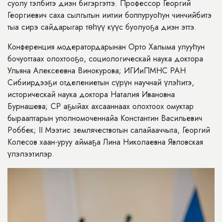
суолу тэлбитэ диэн бигэргэттэ. Профессор Георгий
Георгиевич саха сылгытын иитии боппуруоһун чинчийбитэ
тыа сирэ сайдарыгар төһүү күүс буолуоҕа диэн эттэ.
Конференция модератордарынан Орто Халыма улууһун
бочуоттаах олохтооҕо, социологическай наука доктора
Ульяна Алексеевна Винокурова; ИГИиПМНС РАН
Сибиирдээҕи отделениетын сүрүн научнай үлэһитэ,
историческай наука доктора Наталия Ивановна
Бурнашева; СР аҕыйах ахсааннаах олохтоох омуктар
бырааптарын уполномоченнайа Константин Васильевич
Роббек; II Мээтис землячествотын салайааччыта, Георгий
Колесов хаан-уруу аймаҕа Лина Николаевна Явловская
үлэлээтилэр.