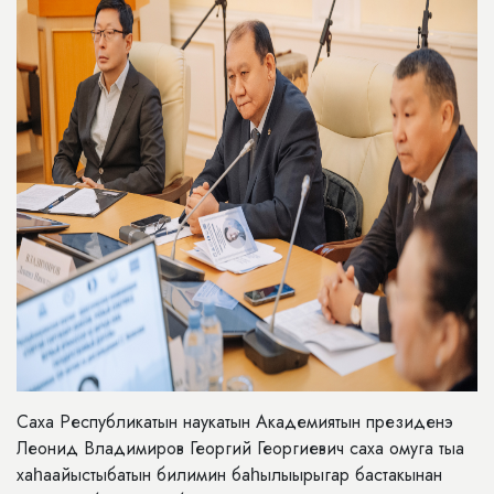
Саха Республикатын наукатын Академиятын президенэ
Леонид Владимиров Георгий Георгиевич саха омуга тыа
хаһаайыстыбатын билимин баһылыырыгар бастакынан