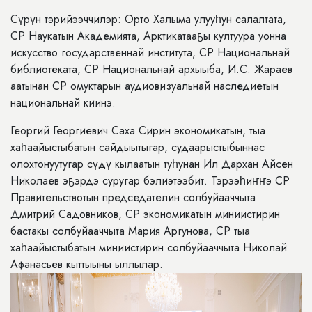
Сүрүн тэрийээччилэр: Орто Халыма улууһун салалтата,
СР Наукатын Академията, Арктикатааҕы култуура уонна
искусство государственнай института, СР Национальнай
библиотеката, СР Национальнай архыыба, И.С. Жараев
аатынан СР омуктарын аудиовизуальнай наследиетын
национальнай киинэ.
Георгий Георгиевич Саха Сирин экономикатын, тыа
хаһаайыстыбатын сайдыытыгар, судаарыстыбыннас
олохтонуутугар сүдү кылаатын туһунан Ил Дархан Айсен
Николаев эҕэрдэ суругар бэлиэтээбит. Тэрээһиҥҥэ СР
Правительствотын председателин солбуйааччыта
Дмитрий Садовников, СР экономикатын миниистирин
бастакы солбуйааччыта Мария Аргунова, СР тыа
хаһаайыстыбатын миниистирин солбуйааччыта Николай
Афанасьев кыттыыны ыллылар.