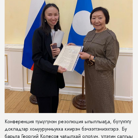
Конференция түмүгүнэн резолюция ылыллыаҕа, бүгүҥҥү
докладтар хомуурунньукка киирэн бэчээттэниэхтэрэ. Бу
барыта Георгий Колесов чаҕылхай олоҕун, үлэтин салгыы