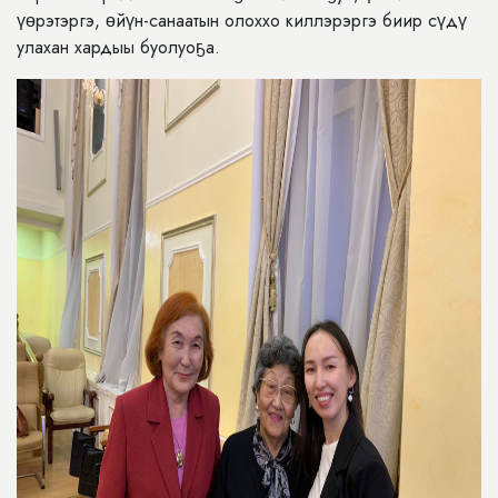
үөрэтэргэ, өйүн-санаатын олоххо киллэрэргэ биир сүдү
улахан хардыы буолуоҕа.